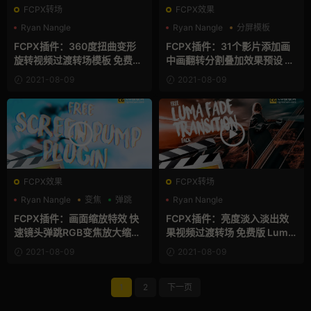
FCPX转场
FCPX效果
Ryan Nangle
Ryan Nangle
分屏模板
支持Intel+M芯片
转场模板
叠加素材
FCPX插件：360度扭曲变形
FCPX插件：31个影片添加画
旋转视频过渡转场模板 免费版
中画翻转分割叠加效果预设 完
360 Distort Transitions
整版 Flip Effects
2021-08-09
2021-08-09
FCPX效果
FCPX转场
Ryan Nangle
变焦
弹跳
Ryan Nangle
支持Intel+M芯片
转场模板
FCPX插件：画面缩放特效 快
FCPX插件：亮度淡入淡出效
速镜头弹跳RGB变焦放大缩小
果视频过渡转场 免费版 Luma
拉镜效果 免费版 Screen Pum
Fade Transitions
2021-08-09
2021-08-09
p
1
2
下一页