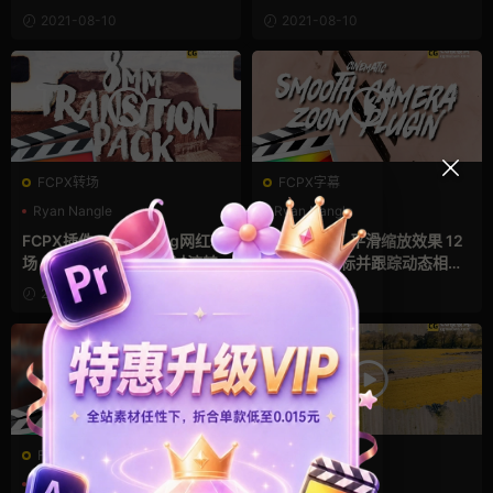
on Blur
Transition
2021-08-10
2021-08-10
FCPX转场
FCPX字幕
Ryan Nangle
Ryan Nangle
支持Intel+M芯片
胶片风
支持Intel+M芯片
特效
FCPX插件：26组Vlog网红转
FCPX插件：平滑缩放效果 12
场 8mm复古胶片效果过渡转
个可设置目标并跟踪动态相机
场 带音效 完整版 8mm Transi
工具 完整版 Smooth Camera
2021-08-10
2021-08-10
tion Pack
Zooms
FCPX转场
FCPX转场
Ryan Nangle
摄像机
Ryan Nangle