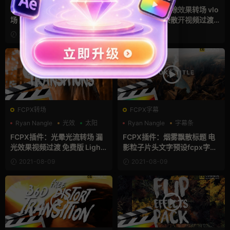
支持Intel+M芯片
支持Intel+M芯片
水墨模板
FCPX插件：16组相机甩动转
FCPX插件：擦除效果转场 vlo
场 网红Vlog摄像机急速移动扭
g常用水墨晕染散开视频过渡
曲模糊平滑过渡转场 完整版 C
效果 免费版 Tear Transitions
2021-08-10
2021-08-10
amera Whip Transitions
FCPX转场
FCPX字幕
Ryan Nangle
光效
太阳
Ryan Nangle
字幕条
字幕模板
FCPX插件：光晕光流转场 漏
FCPX插件：烟雾飘散标题 电
光效果视频过渡 免费版 Light
影粒子片头文字预设fcpx字幕
Leak Transitions
模板 Smoke Titles
2021-08-09
2021-08-09