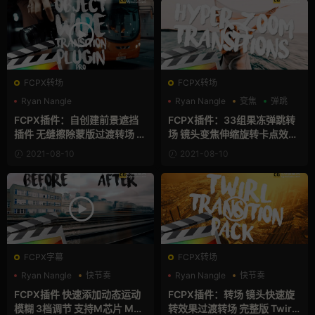
FCPX转场
FCPX转场
Ryan Nangle
Ryan Nangle
变焦
弹跳
支持Intel+M芯片
FCPX插件：自创建前景遮挡
FCPX插件：33组果冻弹跳转
自媒体模板
插件 无缝擦除蒙版过渡转场 网
场 镜头变焦伸缩旋转卡点效果
红VLOG旅拍视频插件 完整版
过渡 完整版 Hyper Zoom Tra
2021-08-10
2021-08-10
Object Wipe Transition Pro
nsitions
FCPX字幕
FCPX转场
Ryan Nangle
快节奏
Ryan Nangle
快节奏
支持Intel+M芯片
支持Intel+M芯片
FCPX插件 快速添加动态运动
FCPX插件：转场 镜头快速旋
模糊 3档调节 支持M芯片 Moti
转效果过渡转场 完整版 Twirl