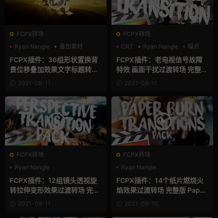
FCPX转场
FCPX转场
Ryan Nangle
叠加素材
CRT
Ryan Nangle
噪点
支持Intel+M芯片
FCPX插件：36组形状置换背
FCPX插件：老电视信号故障
景位移叠加效果文字标题转场
特效 画面干扰过渡转场 完整版
预设 带音效 完整版 Displace
TV Glitch Transition Pack
2021-08-11
2021-08-11
Title
FCPX转场
FCPX转场
Ryan Nangle
Ryan Nangle
支持Intel+M芯片
转场模板
支持Intel+M芯片
游戏风
FCPX插件：12组镜头透视旋
FCPX插件：14个纸片燃烧火
转拉伸变形效果过渡转场 完整
焰效果过渡转场 完整版 Paper
版 Perspective Transition
Burn Transition
2021-08-11
2021-08-10