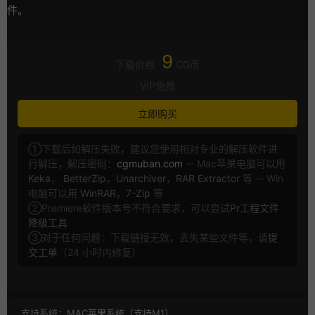
件。
9
下载价格
CG币
VIP免费
立即购买
①下载后如解压失败，建议您使用相对专业的解压软件进
行解压，解压密码：
cgmuban.com
-- Mac苹果电脑可以用
Keka
，
BetterZip
，
Unarchiver
，
RAR Extractor
等 -- Win
电脑可以用
WinRAR
，
7-Zip
等
②Premiere软件版本号不符合要求，可以尝试
Pr工程文件
降级工具
③对于任何问题：下载链接无效，丢失某些文件等，请
提
交工单
（24 小时内修复）
支持系统：
MAC苹果系统（支持M1）