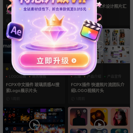
支持Intel+M芯片
汇聚
FCPX转场插件 15组光效胶片
fcpx片头插件 艺术设计照片汇
划痕复古视频过渡
聚LOGO动画
1天前
5天前
FCPX发生器
FCPX发生器
LOGO动画
商务模板
三维
产品介绍
产品宣传
支持Intel+M芯片
FCPX中文插件 玻璃质感AI搜
FCPX插件 快速照片流团队介
索Logo展示片头
绍LOGO视频片头
1周前
1周前