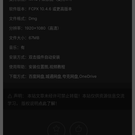
软件版本：
FCPX 10.4.6 或更高版本
文件格式：
Dmg
分辨率：
1920×1080（高清）
文件大小：
67MB
音乐：
有
安装方式：
双击插件自动安装
使用帮助：
安装位置图,视频教程
下载方式：
百度网盘,城通网盘,夸克网盘,OneDrive
声明： 本站文章未经许可禁止转载！本站仅供资源信息交流
学习， 版权说明
点此了解
！
15
0