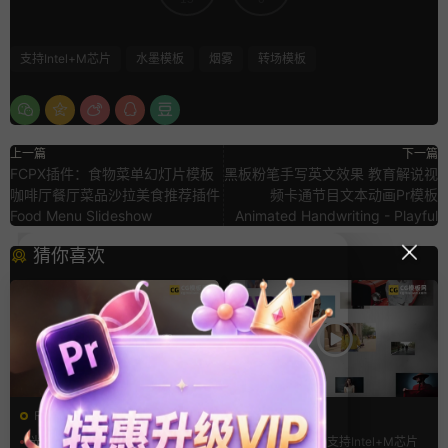
支持Intel+M芯片
水墨模板
烟雾
转场模板
上一篇
下一篇
FCPX插件：食物菜单幻灯片模板
黑板粉笔手写英文效果 教育解说视
咖啡厅餐厅菜品沙拉美食推荐插件
频卡通节目文本动画Pr模板
Food Menu Slideshow
Animated Handwriting - Playful
猜你喜欢
FCPX转场
FCPX发生器
光效
复古风
LOGO动画
支持Intel+M芯片