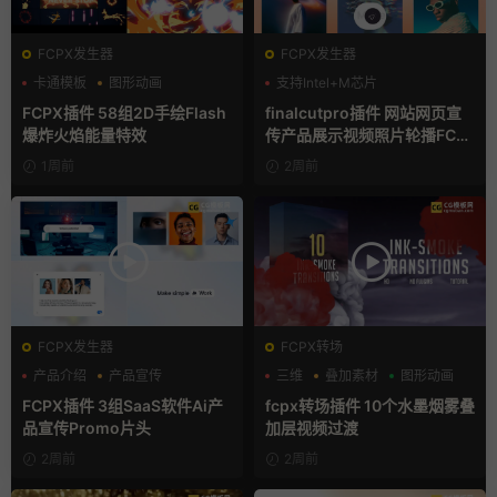
FCPX发生器
FCPX发生器
卡通模板
图形动画
支持Intel+M芯片
手绘风
FCPX插件 58组2D手绘Flash
finalcutpro插件 网站网页宣
爆炸火焰能量特效
传产品展示视频照片轮播FCP
X插件
1周前
2周前
FCPX发生器
FCPX转场
产品介绍
产品宣传
三维
叠加素材
图形动画
产品展示
FCPX插件 3组SaaS软件Ai产
fcpx转场插件 10个水墨烟雾叠
品宣传Promo片头
加层视频过渡
2周前
2周前