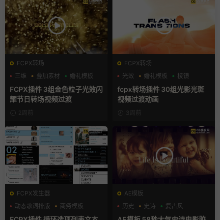
FCPX转场
FCPX转场
三维
叠加素材
婚礼模板
光效
婚礼模板
棱镜
FCPX插件 3组金色粒子光效闪
fcpx转场插件 30组光影光斑
耀节日转场视频过渡
视频过渡动画
2周前
3周前
FCPX发生器
AE模板
动态歌词排版
商务模板
历史
史诗
复古风
字幕模板
FCPX插件 循环选项列表文本
AE模板 58秒大气史诗电影胶