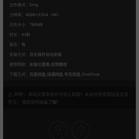
文件格式：
Dmg
分辨率：
4096×2304（4K）
文件大小：
786MB
时长：
43秒
音乐：
有
安装方式：
双击插件自动安装
使用帮助：
安装位置图,视频教程
下载方式：
百度网盘,城通网盘,夸克网盘,OneDrive
声明： 本站文章未经许可禁止转载！本站仅供资源信息交流
学习， 版权说明
点此了解
！
4
0