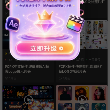
FCPX转场插件 15组光效胶片
fcpx片头插件 艺术设计照片汇
划痕复古视频过渡
聚LOGO动画
4小时前
4天前
FCPX发生器
FCPX发生器
LOGO动画
商务模板
三维
产品介绍
产品宣传
支持Intel+M芯片
FCPX中文插件 玻璃质感AI搜
FCPX插件 快速照片流团队介
索Logo展示片头
绍LOGO视频片头
1周前
1周前