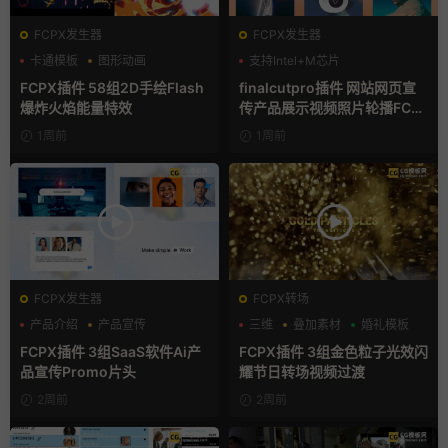
FCPX发生器
FCPX发生器
卡通模板
图形动画
支持Intel+M芯片
手绘风
FCPX插件 58组2D手绘Flash
finalcutpro插件 网站网页宣
爆炸火焰能量特效
传产品展示视频照片轮播FCP
X插件
1周前
1周前
FCPX发生器
FCPX转场
产品介绍
产品宣传
三维
叠加素材
婚礼模板
产品展示
FCPX插件 3组SaaS软件Ai产
FCPX插件 3组金色粒子光效闪
品宣传Promo片头
耀节日转场视频过渡
2周前
2周前