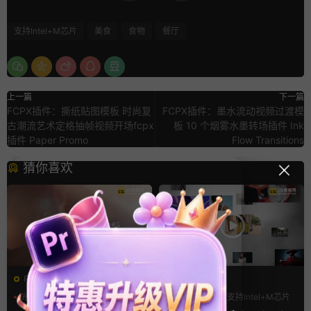
支持Intel+M芯片
美食
食物
餐厅
上一篇
下一篇
FCPX插件：撕纸贴图模板 时尚复
FCPX插件：墨水流动视频过渡模
古潮流艺术定格抽帧视频开场fcpx
板 10 个烟雾水墨转场插件 Ink
插件 Paper Promo
Flow Transitions
猜你喜欢
FCPX转场
FCPX发生器
光效
复古风
LOGO动画
支持Intel+M芯片
支持Intel+M芯片
汇聚