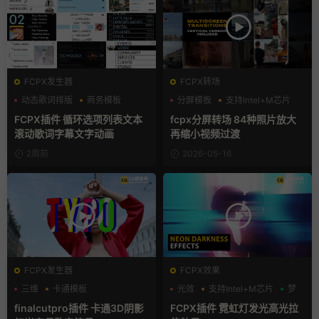
FCPX发生器
FCPX转场
动态歌词排版
商务模板
分屏模板
支持Intel+M芯片
字幕模板
照片墙
FCPX插件 循环选项列表文本
fcpx分屏转场 84种照片放大
滚动歌词字幕文字动画
再缩小视频过渡
2周前
2026-05-16
FCPX发生器
FCPX效果
三维
卡通模板
光效
支持Intel+M芯片
梦
支持Intel+M芯片
finalcutpro插件 卡通3D阴影
FCPX插件 霓虹灯发光高光拉