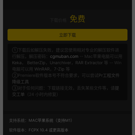
免费
下载价格
立即下载
①下载后如解压失败，建议您使用相对专业的解压软件进
行解压，解压密码：
cgmuban.com
-- Mac苹果电脑可以用
Keka
，
BetterZip
，
Unarchiver
，
RAR Extractor
等 -- Win
电脑可以用
WinRAR
，
7-Zip
等
②Premiere软件版本号不符合要求，可以尝试
Pr工程文件
降级工具
③对于任何问题：下载链接无效，丢失某些文件等，请
提
交工单
（24 小时内修复）
支持系统：
MAC苹果系统（支持M1）
软件版本：
FCPX 10.4 或更高版本