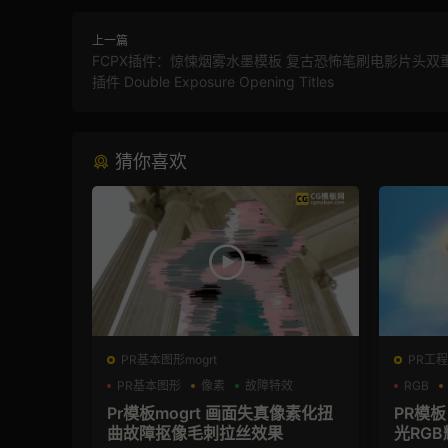
上一篇
FCPX插件：惊悚烟雾水墨模板 复古恐怖笔刷电影片头双
插件 Double Exposure Opening Titles
猜你喜欢
PR基本图形mogrt
PR工程模
PR基本图形
像素
故障特效
RGB
Pr模板mogrt 画面失真像素化扭
PR模
曲故障抠像毛刺拉丝效果
光RG