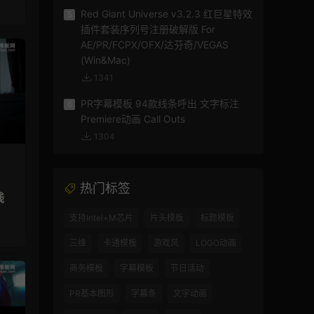
Red Giant Universe v3.2.3 红巨星特效
5
插件套装序列号注册破解版 For
AE/PR/FCPX/OFX/达芬奇/VEGAS
(Win&Mac)
1341
PR字幕模板 94款线条呼出 文字标注
6
Premiere动画 Call Outs
1304
热门标签
线
支持Intel+M芯片
片头模板
标题模板
三维
卡通模板
游戏风
LOGO动画
商务模板
字幕模板
节日活动
PR基本图形
字幕条
文字动画