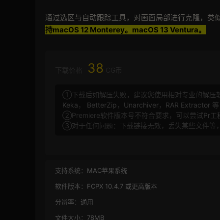
通过选区与自动跟踪工具，对画面局部进行克隆，类似
持
macOS 12 Monterey。
macOS 13 Ventura。
38
下载价格
CG币
①下载后如解压失败，建议您使用相对专业的解压
Keka
，
BetterZip
，
Unarchiver
，
RAR Extractor
等
②Premiere软件版本号不符合要求，可以尝试
Pr
③对于任何问题：下载链接无效，丢失某些文件等
支持系统：
MAC苹果系统
软件版本：
FCPX 10.4.7 或更高版本
分辨率：
通用
文件大小：
78MB