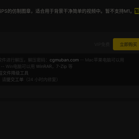
PS的仿制图章，适合用于背景干净简单的视频中。暂不支持M1。
VIP免费
立即购买
软件进行解压，解压密码：
cgmuban.com
-- Mac苹果电脑可以用
 -- Win电脑可以用
WinRAR
，
7-Zip
等
工程文件降级工具
，请
提交工单
（24 小时内修复）