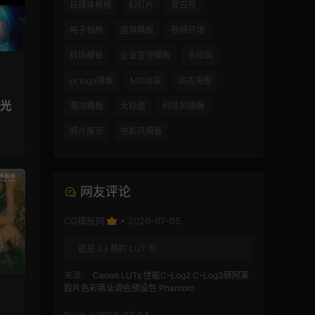
自媒体模板
幻灯片
复古风
电子相册
竖屏模板
视频开场
转场模板
企业宣传模板
手绘风
pr logo模板
MG动画
动态海报
辉光
潮流模板
大标题
科技风模板
照片展示
电影风模板
网友评论
CG模板网
• 2026-07-05
这是 33 格的 LUT 包
来源：
Canon LUTs 佳能C-Log2 C-Log3转阿莱
胶片色彩商业调色预设包 Phantom