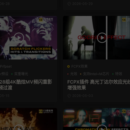
06-28
2026-05-29
rfpset
FCPX效果
Pr预设
双重曝光
光效
支持Intel+M芯片
特效
 28组4K酷炫MV频闪重影
FCPX插件 高光丁达尔效应光
频过渡
增强效果
05-15
2026-05-03