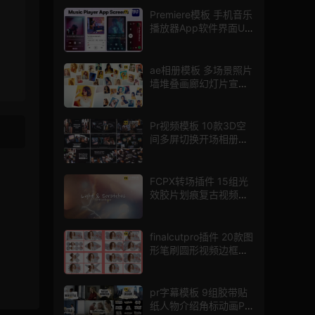
Premiere模板 手机音乐
播放器App软件界面UI
进度条动画视频样机pr
模版
ae相册模板 多场景照片
墙堆叠画廊幻灯片宣传
视频
Pr视频模板 10款3D空
间多屏切换开场相册视
频展示照片墙pr模板
FCPX转场插件 15组光
效胶片划痕复古视频过
渡
finalcutpro插件 20款图
形笔刷圆形视频边框遮
罩fcpx片头插件
pr字幕模板 9组胶带贴
纸人物介绍角标动画PR