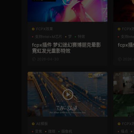
FCPX效果
FCPX
支持Intel+M芯片
梦
特效
支持Int
fcpx插件 梦幻迷幻赛博朋克晕影
fcpx
霓虹发光重影特效
2026-04-30
2026-
AE模板
FCPX
变焦
微观
摄像机
噪点