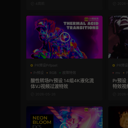
4周前
2026-
PR预设Prfpset
PR预设P
Pr预设
RGB
故障特效
mv
酸性转场Pr预设 14组4K液化流
Pr预设
体VJ视频过渡特效
特效视
2026-05-26
2026-