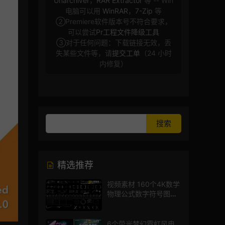
Unarchiver
，
RAR Extractor
等 -- Win
电脑可以用
WinRAR
，
7-Zip
等
②Premiere软件版本号不符合要求，
可以尝试
Pr工程文件降级工具
③对于任何问题：下载链接无效，丢
失某些文件等，请
提交工单
（24 小时
内修复）
精选推荐
视频素材 160个4K数学
物理公式数字符号图标
mg图形动画
6个荧光梦幻霓虹风电