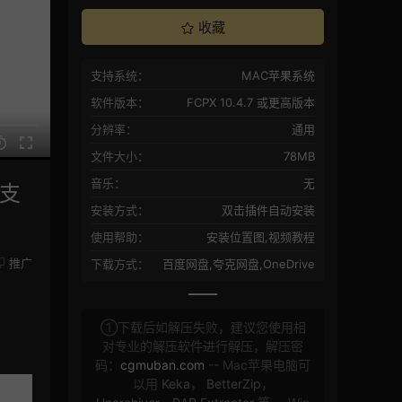
收藏
支持系统：
MAC苹果系统
软件版本：
FCPX 10.4.7 或更高版本
分辨率：
通用
文件大小：
78MB
音乐：
无
不支
安装方式：
双击插件自动安装
使用帮助：
安装位置图,视频教程
推广
下载方式：
百度网盘,夸克网盘,OneDrive
①下载后如解压失败，建议您使用相
对专业的解压软件进行解压，解压密
码：
cgmuban.com
-- Mac苹果电脑可
以用
Keka
，
BetterZip
，