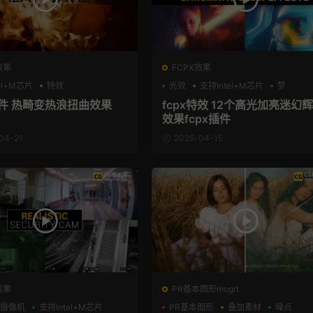
效果
FCPX效果
el+M芯片
特效
光效
支持Intel+M芯片
梦
插件 热畸变热浪扭曲效果
fcpx特效 12个高光加亮迷幻
效果fcpx插件
04-21
2026-04-15
效果
PR基本图形mogrt
摄像机
支持Intel+M芯片
PR基本图形
叠加素材
噪点