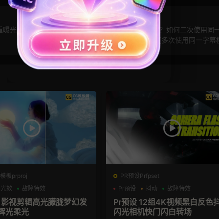
重曝光动画
PR模板里的序列复制后文字重复怎么替换？如何二次使用同一
序列呢？在同一个工程中怎么重复多次使用同一字幕
板prproj
PR预设Prfpset
光效
故障特效
Pr预设
抖动
故障特效
板 影视剪辑高光朦胧梦幻发
Pr预设 12组4K视频黑白反色
B辉光柔光
闪光相机快门闪白转场