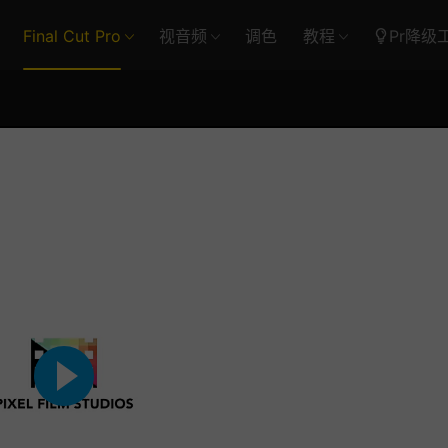
Final Cut Pro
视音频
调色
教程
Pr降级