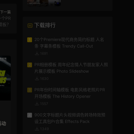
模版
下一篇
个PR
模板？
下载排行
20个Premiere现代商务简约标题 人名
1
条 字幕条模板 Trendy Call-Out
1691
PR相册模板 周年纪念情人节朋友家人照
2
片展示模板 Photo Slideshow
1630
PR年份时间轴模板 电影风格老照片PR
3
开场模板 The History Opener
1557
900文字标题片头视频调色转场特效预
4
设工具包Pr合集 Effects Pack
抖动
1349