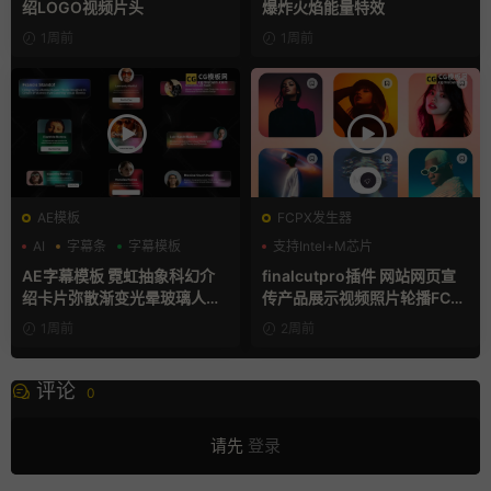
绍LOGO视频片头
爆炸火焰能量特效
1周前
1周前
AE模板
FCPX发生器
AI
字幕条
字幕模板
支持Intel+M芯片
AE字幕模板 霓虹抽象科幻介
finalcutpro插件 网站网页宣
绍卡片弥散渐变光晕玻璃人名
传产品展示视频照片轮播FCP
条
X插件
1周前
2周前
评论
0
请先
登录