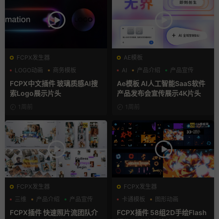
FCPX发生器
AE模板
LOGO动画
商务模板
AI
产品介绍
产品宣传
支持Intel+M芯片
FCPX中文插件 玻璃质感AI搜
Ae模板 AI人工智能SaaS软件
索Logo展示片头
产品发布会宣传展示4K片头
1周前
1周前
FCPX发生器
FCPX发生器
三维
产品介绍
产品宣传
卡通模板
图形动画
手绘风
FCPX插件 快速照片流团队介
FCPX插件 58组2D手绘Flash