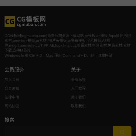
CG模板网(cgmuban.com)免费后期资源下载网站,pr模板,ae模板,fcpx插件,视频
素材
,premiere模板,pr素材,PR片头模板,pr免费模板,字幕模板,AE插
件,mogrt,premiere,LUT,PR,AE,fcpx,finalcut,剪辑素材,抖音素材,免费素材,素材
下载,支持M芯片
Windows 使用 Ctrl + D，Mac 使用 Command + D，即可收藏网站
会员服务
关于
加入会员
全部标签
会员须知
入门教程
法律申明
关于我们
网站协议
联系我们
搜索