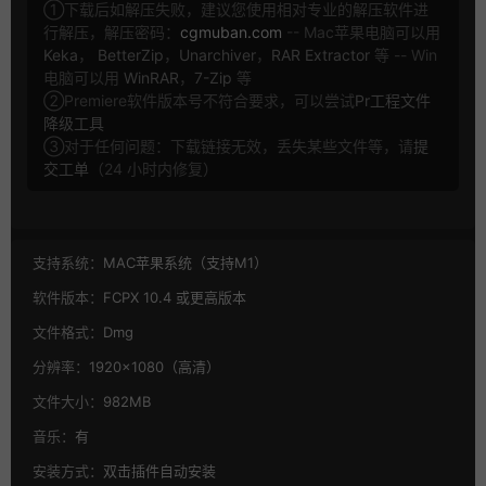
①下载后如解压失败，建议您使用相对专业的解压软件进
行解压，解压密码：
cgmuban.com
-- Mac苹果电脑可以用
Keka
，
BetterZip
，
Unarchiver
，
RAR Extractor
等 -- Win
电脑可以用
WinRAR
，
7-Zip
等
②Premiere软件版本号不符合要求，可以尝试
Pr工程文件
降级工具
③对于任何问题：下载链接无效，丢失某些文件等，请
提
交工单
（24 小时内修复）
支持系统：
MAC苹果系统（支持M1）
软件版本：
FCPX 10.4 或更高版本
文件格式：
Dmg
分辨率：
1920×1080（高清）
文件大小：
982MB
音乐：
有
安装方式：
双击插件自动安装