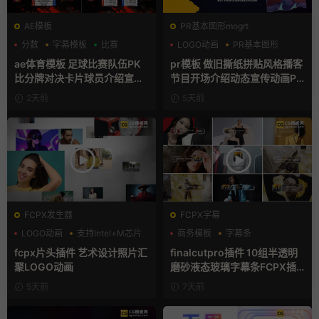
AE模板
PR基本图形mogrt
分数
字幕模板
比赛
LOGO动画
PR基本图形
复古风
ae体育模板 足球比赛队伍PK
pr模板 做旧撕纸拼贴风格播客
比分牌对决卡片球员介绍宣传
节目开场介绍动态宣传动画PR
视频AE模板
模版
2天前
5天前
FCPX发生器
FCPX字幕
LOGO动画
支持Intel+M芯片
商务模板
字幕条
汇聚
字幕模板
fcpx片头插件 艺术设计照片汇
finalcutpro插件 10组半透明
聚LOGO动画
磨砂液态玻璃字幕条FCPX插
件
5天前
7天前