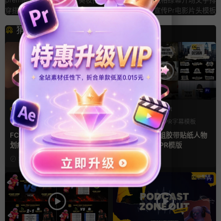
穿搭博主VLOG自媒体pr片头模板
版品牌宣传Pr电影片头模板
猜你喜欢
FCPX转场
PR基本图形mogrt
光效
复古风
PR基本图形
PR字幕模板
支持Intel+M芯片
人物介绍
FCPX转场插件 15组光效胶片
pr字幕模板 9组胶带贴纸人物
划痕复古视频过渡
介绍角标动画PR模版
23小时前
2天前