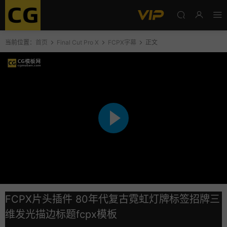
当前位置：
首页
Final Cut Pro X
FCPX字幕
正文
FCPX片头插件 80年代复古霓虹灯牌标签招牌三
维发光描边标题fcpx模板