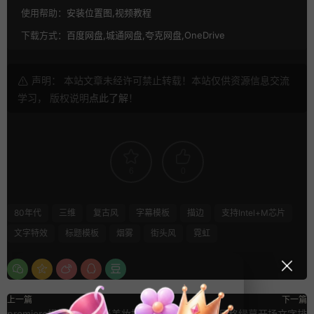
使用帮助：
安装位置图,视频教程
下载方式：
百度网盘,城通网盘,夸克网盘,OneDrive
声明： 本站文章未经许可禁止转载！本站仅供资源信息交流
学习， 版权说明
点此了解
！
6
0
80年代
三维
复古风
字幕模板
描边
支持Intel+M芯片
文字特效
标题模板
烟雾
街头风
霓虹
上一篇
下一篇
premiere模板 20秒时尚美妆推荐
7种模仿电影风格绿幕开场文字排