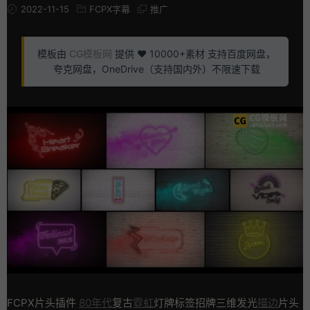
2022-11-15
FCPX字幕
推广
模板由
CG模板网
提供 ❤️ 10000+素材 支持百度网盘，
夸克网盘，OneDrive（支持国内外）不限速下载
FCPX片头插件
80年代
复古
霓虹
灯牌标签招牌三维发光
描边
片头