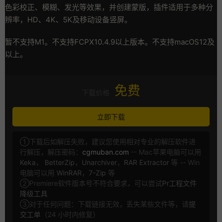
色彩校正、模糊、发光等效果，并创建蒙版，插件适用于多种分
辨率，HD、4K、5K及移动设备竖屏。
暂不支持M1。不支持FCPX10.4.9以上版本。不支持macOS12及
以上。
免费
下载价格
立即下载
①下载后如解压失败，建议您使用相对专业的解压软件进
行解压，解压密码：
cgmuban.com
-- Mac苹果电脑可以用
Keka
，
BetterZip
，
Unarchiver
，
RAR Extractor
等 -- Win
电脑可以用
WinRAR
，
7-Zip
等
②Premiere软件版本号不符合要求，可以尝试
Pr工程文件
降级工具
③对于任何问题：下载链接无效，丢失某些文件等，请
提
交工单
（24 小时内修复）