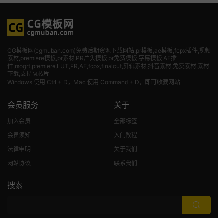
CG模板网(cgmuban.com)免费后期资源下载网站,pr模板,ae模板,fcpx插件,视频
素材
,premiere模板,pr素材,PR片头模板,pr免费模板,字幕模板,AE插
件,mogrt,premiere,LUT,PR,AE,fcpx,finalcut,剪辑素材,抖音素材,免费素材,素材
下载,支持M芯片
Windows 使用 Ctrl + D，Mac 使用 Command + D，即可收藏网站
会员服务
关于
加入会员
全部标签
会员须知
入门教程
法律申明
关于我们
网站协议
联系我们
搜索