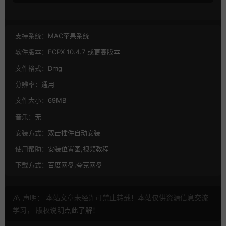
支持系统：
MAC苹果系统
软件版本：
FCPX 10.4.7 或更高版本
文件格式：
Dmg
分辨率：
通用
文件大小：
69MB
音乐：
无
安装方式：
双击插件自动安装
使用帮助：
安装位置图,视频教程
下载方式：
百度网盘,夸克网盘
声明： 本站文章未经许可禁止转载！本站仅供资源信息交流
学习， 版权说明
点此了解
！