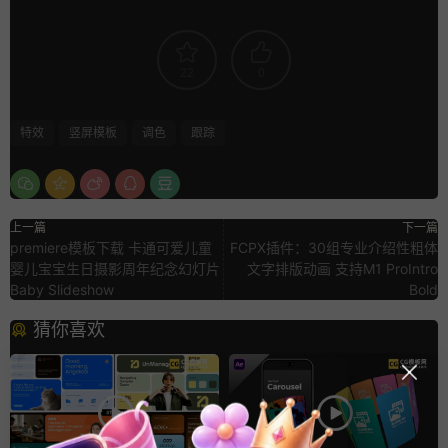
22
0
特效
竖屏模板
调色
跟踪
上一篇
下一篇
premiere模板下载 卡通可爱儿童
FCPX插件：30组专业介绍性粗体
婴儿宝宝生日摄影周年纪念幻灯片
文字排版动画 支持M1 ProIntro
Baby Slideshow
Bold
猜你喜欢