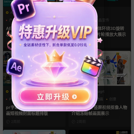
AE模板
AE模板
产品介绍
产品宣传
产品介绍
产品宣传
产品展示
产品展示
AE模板 横竖屏多场景图文展
AE模板 4款立体环绕3D旋转
示排版产品宣传视频
幻灯片竖屏照片轮播放大展示
4天前
4天前
PR基本图形mogrt
PR基本图形mogrt
PR字幕模板
VLOG
人物定格特写动画
创意
人物介绍
动态海报
pr字幕模板 12款竖屏字幕条动
pr定格模板 竖屏视频抠像人物
画短视频封面标题排版
介绍冻结帧画面展示
2周前
2周前