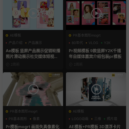
AE模板
PR基本图形mogrt
产品介绍
产品展示
80年代
VLOG
Y2K
卡通模板
Ae模板 竖屏产品展示促销轮播
Pr视频模板 9款竖屏Y2K千禧
照片滑动展示社交媒体短视频
年自媒体嘉宾介绍包装pr模板
片头
2周前
2周前
PR基本图形mogrt
AE模板
PR基本图形
像素
LOGO动画
三维
照片墙
故障特效
Pr模板mogrt 画面失真像素化
AE模板+PR模板 3D漂浮卡片