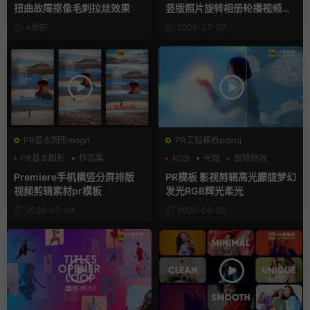
扭曲故障抠像毛刺拉丝效果
竖版照片旋转相册轮播视频片
头
4周前
2026-07-07
PR基本图形mogrt
PR工程模板prproj
PR基本图形
作品集
RGB
光效
故障特效
分屏模板
Premiere手机横竖分屏排版
PR模板 影视剪辑高光朦胧梦幻
视频剪辑素材pr模板
发光RGB辉光柔光
2026-07-04
2026-06-28