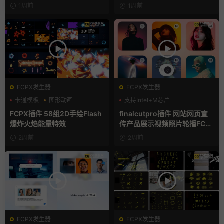
1周前
1周前
FCPX发生器
FCPX发生器
卡通模板
图形动画
支持Intel+M芯片
手绘风
FCPX插件 58组2D手绘Flash
finalcutpro插件 网站网页宣
爆炸火焰能量特效
传产品展示视频照片轮播FCP
X插件
2周前
2周前
FCPX发生器
FCPX发生器