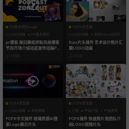
PR基本图形mogrt
FCPX发生器
LOGO动画
PR基本图形
LOGO动画
支持Intel+M芯片
复古风
汇聚
pr模板 做旧撕纸拼贴风格播客
fcpx片头插件 艺术设计照片汇
节目开场介绍动态宣传动画PR
聚LOGO动画
模版
5天前
6天前
FCPX发生器
FCPX发生器
LOGO动画
商务模板
三维
产品介绍
产品宣传
支持Intel+M芯片
FCPX中文插件 玻璃质感AI搜
FCPX插件 快速照片流团队介
索Logo展示片头
绍LOGO视频片头