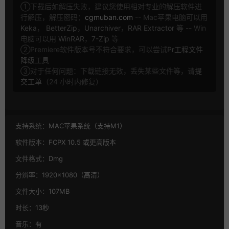
①下载后如解压失败，建议您使用相对专业的解压软件进
行解压，解压密码：
cgmuban.com
-- Mac苹果电脑可以用
Keka
，
BetterZip
，
Unarchiver
，
RAR Extractor
等 -- Win
电脑可以用
WinRAR
，
7-Zip
等
②Premiere软件版本号不符合要求，可以尝试
Pr工程文件
降级工具
③对于任何问题：下载链接无效，丢失某些文件等，请
提
交工单
（24 小时内修复）
支持系统：
MAC苹果系统（支持M1）
软件版本：
FCPX 10.5 或更高版本
文件格式：
Dmg
分辨率：
1920×1080（高清）
文件大小：
107MB
时长：
13秒
音乐：
有