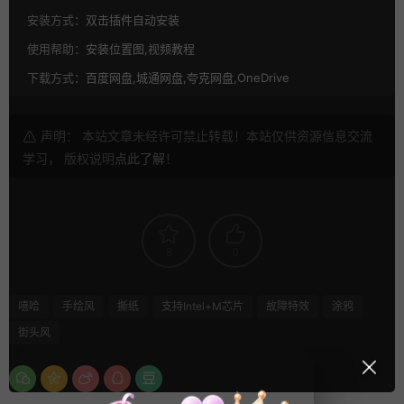
安装方式：
双击插件自动安装
使用帮助：
安装位置图,视频教程
下载方式：
百度网盘,城通网盘,夸克网盘,OneDrive
声明： 本站文章未经许可禁止转载！本站仅供资源信息交流
学习， 版权说明
点此了解
！
8
0
嘻哈
手绘风
撕纸
支持Intel+M芯片
故障特效
涂鸦
街头风