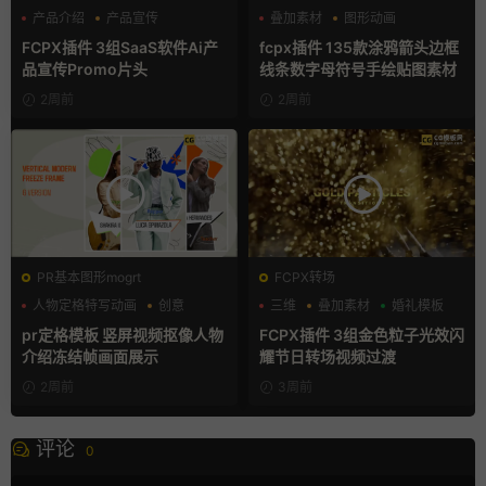
产品介绍
产品宣传
叠加素材
图形动画
产品展示
手绘风
FCPX插件 3组SaaS软件Ai产
fcpx插件 135款涂鸦箭头边框
品宣传Promo片头
线条数字母符号手绘贴图素材
2周前
2周前
PR基本图形mogrt
FCPX转场
人物定格特写动画
创意
三维
叠加素材
婚礼模板
动态海报
pr定格模板 竖屏视频抠像人物
FCPX插件 3组金色粒子光效闪
介绍冻结帧画面展示
耀节日转场视频过渡
2周前
3周前
评论
0