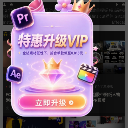
上一篇
下一篇
12个短视频文字动画 快闪动态海
FCPX毛刺故障效果模板 噪点破损
报排版拼接Pr竖屏模板 Trendy
老电视线动画finalcut插件 Glitch
Instagram Stories
Effects
猜你喜欢
FCPX转场
PR基本图形mogrt
光效
复古风
PR基本图形
PR字幕模板
支持Intel+M芯片
人物介绍
FCPX转场插件 15组光效胶片
pr字幕模板 9组胶带贴纸人物
划痕复古视频过渡
介绍角标动画PR模版
2天前
3天前