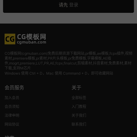
请先
登录
CG模板网(cgmuban.com)免费后期资源下载网站,pr模板,ae模板,fcpx插件,视频
素材
,premiere模板,pr素材,PR片头模板,pr免费模板,字幕模板,AE插
件,mogrt,premiere,LUT,PR,AE,fcpx,finalcut,剪辑素材,抖音素材,免费素材,素材
下载,支持M芯片
Windows 使用 Ctrl + D，Mac 使用 Command + D，即可收藏网站
会员服务
关于
加入会员
全部标签
会员须知
入门教程
法律申明
关于我们
网站协议
联系我们