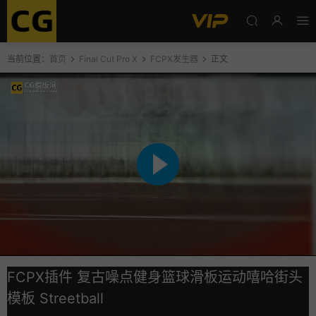
当前位置：
首页
Final Cut Pro X
FCPX发生器
正文
FCPX插件 复古噪点健身篮球滑板运动嘻哈街头
模板 Streetball