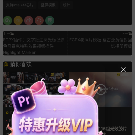
支持Intel+M芯片
竖屏模板
统计
上一篇
下一篇
FCPX插件：文字批注高光标记涂
FCPX老照片模板 复古泛黄信封回
色马赛克特殊效果视频插件
忆相册模板
Highlight Marker
猜你喜欢
PR基本图形mogrt
FCPX转场
PR基本图形
企业宣传模板
光效
复古风
幻灯片
支持Intel+M芯片
Pr视频模板 10款3D空间多屏
FCPX转场插件 15组光效胶片
切换开场相册视频展示照片墙
划痕复古视频过渡