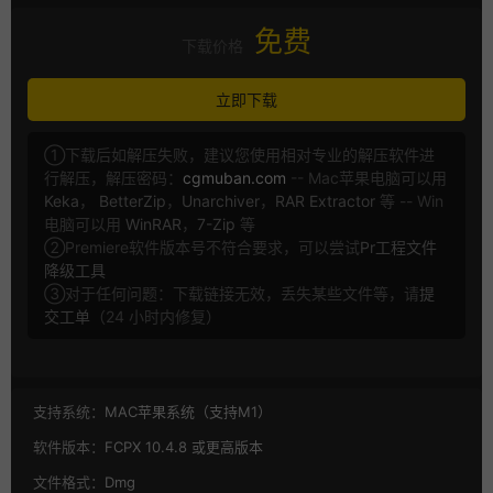
免费
下载价格
立即下载
①下载后如解压失败，建议您使用相对专业的解压软件进
行解压，解压密码：
cgmuban.com
-- Mac苹果电脑可以用
Keka
，
BetterZip
，
Unarchiver
，
RAR Extractor
等 -- Win
电脑可以用
WinRAR
，
7-Zip
等
②Premiere软件版本号不符合要求，可以尝试
Pr工程文件
降级工具
③对于任何问题：下载链接无效，丢失某些文件等，请
提
交工单
（24 小时内修复）
支持系统：
MAC苹果系统（支持M1）
软件版本：
FCPX 10.4.8 或更高版本
文件格式：
Dmg