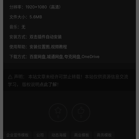
分辨率：
1920×1080（高清）
文件大小：
5.6MB
音乐：
无
安装方式：
双击插件自动安装
使用帮助：
安装位置图,视频教程
下载方式：
百度网盘,城通网盘,夸克网盘,OneDrive
声明： 本站文章未经许可禁止转载！本站仅供资源信息交流
学习， 版权说明
点此了解
！
8
0
企业宣传模板
公司
动态海报
商业模板
商务模板