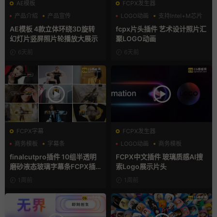
AE模板
FCPX发生器
产品介绍
产品宣传
LOGO动画
支持Intel+M芯片
产品展示
汇聚
AE模板 4款立体环绕3D旋转
fcpx片头插件 艺术设计照片汇
幻灯片竖屏照片轮播放大展示
聚LOGO动画
6天前
6天前
FCPX字幕
FCPX发生器
商务模板
字幕条
LOGO动画
商务模板
字幕模板
支持Intel+M芯片
finalcutpro插件 10组半透明
FCPX中文插件 玻璃质感AI搜
磨砂液态玻璃字幕条FCPX插
索Logo展示片头
件
1周前
1周前