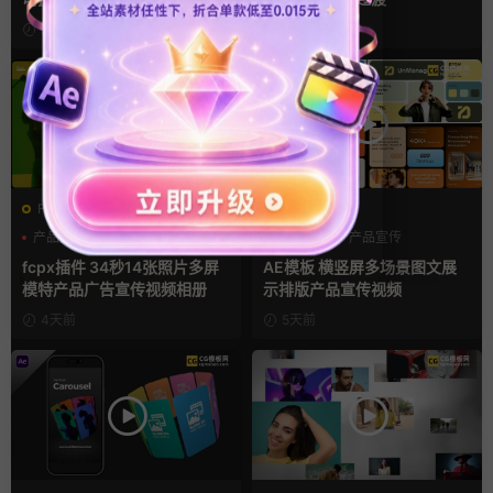
pr模板
2天前
2天前
FCPX发生器
AE模板
产品宣传
企业宣传模板
产品介绍
产品宣传
分屏模板
产品展示
fcpx插件 34秒14张照片多屏
AE模板 横竖屏多场景图文展
模特产品广告宣传视频相册
示排版产品宣传视频
4天前
5天前