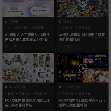
AE模板
AE模板
AI
产品介绍
产品宣传
人物介绍
商务模板
幻灯片
Ae模板 AI人工智能SaaS软件
ae照片墙模板 130张图片旋转
产品发布会宣传展示4K片头
照片轮播视频
1周前
1周前
FCPX发生器
FCPX发生器
三维
产品介绍
产品宣传
卡通模板
图形动画
手绘风
FCPX插件 快速照片流团队介
FCPX插件 58组2D手绘Flash
绍LOGO视频片头
爆炸火焰能量特效