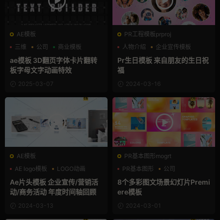
AE模板
PR工程模板prproj
三维
公司
商业模板
人物介绍
企业宣传模板
公司
ae模板 3D翻页字体卡片翻转
Pr生日模板 来自朋友的生日祝
板字母文字动画特效
福
2025-03-07
2024-03-16
AE模板
PR基本图形mogrt
AE logo模板
LOGO动画
PR基本图形
公司
企业宣传模板
卡通模板
Ae片头模板 企业宣传/营销活
8个多彩图文场景幻灯片Premi
动/商务活动 年度时间轴回顾
ere模板
2024-03-13
2024-03-01