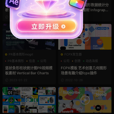
信息
折线统计图数据走势图数据分
Premiere信息图形数据统计分
析 PR动态图形模板 Infograp
析对比pr剪辑素材 Infographi
hic Area & Line Graphs
cs
2023-01-28
2023-01-25
PR基本图形mogrt
FCPX发生器
PR基本图形
信息
公司
公司
创意
动态海报
竖状条形柱状统计图PR视频模
FCPX模板 艺术创意几何图形
板素材 Vertical Bar Charts
场景有趣介绍fcpx插件
2023-01-22
2022-10-26