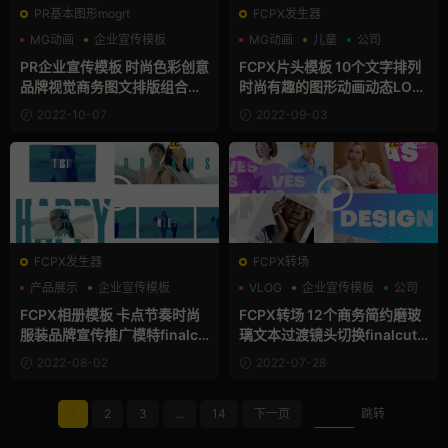
PR基本图形mogrt
FCPX发生器
MG动画
企业宣传模板
MG动画
儿童
公司
儿童
PR企业宣传模板 时尚色彩创意
FCPX片头模板 10个文字排列
品牌视觉商务图文排版组合图
时尚有趣的图形动画动态LOG
形动画
O演绎视频
2022-10-07
2022-09-03
FCPX发生器
FCPX转场
产品展示
企业宣传模板
VLOG
企业宣传模板
公司
公司
FCPX相册模板 卡点节奏时尚
FCPX转场 12个商务简约磨玻
服装品牌宣传推广模特finalcu
璃文本过渡镜头切换finalcut
t插件
转场
2022-08-02
2022-07-28
1
2
3
...
14
下一页
跳转