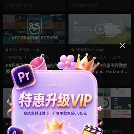
2023-10-18
2023-09-07
PR工程模板prproj
PR基本图形mogrt
MG动画
企业宣传模板
PR基本图形
信息
公司
公司
PR场景动画 扁平风格商务信息
柱状图条形图PR信息图表数据
图形场景Pr模板
模板 Infographic Horizontal
Bar Charts
2023-03-15
2023-01-29
PR基本图形mogrt
PR基本图形mogrt
PR基本图形
信息
公司
PR基本图形
企业宣传模板