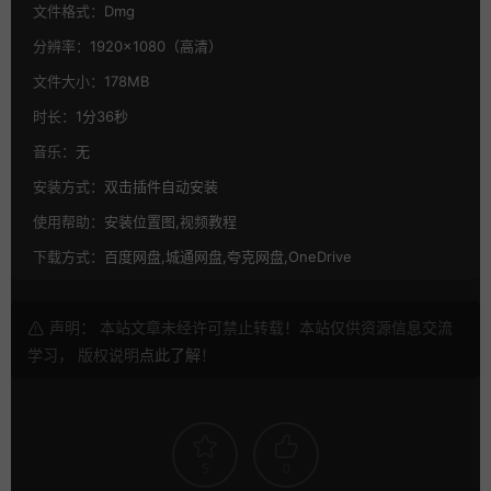
文件格式：
Dmg
分辨率：
1920×1080（高清）
文件大小：
178MB
时长：
1分36秒
音乐：
无
安装方式：
双击插件自动安装
使用帮助：
安装位置图,视频教程
下载方式：
百度网盘,城通网盘,夸克网盘,OneDrive
声明： 本站文章未经许可禁止转载！本站仅供资源信息交流
学习， 版权说明
点此了解
！
5
0