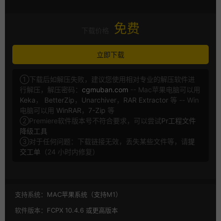
免费
下载价格
立即下载
①下载后如解压失败，建议您使用相对专业的解压软件进
行解压，解压密码：
cgmuban.com
-- Mac苹果电脑可以用
Keka
，
BetterZip
，
Unarchiver
，
RAR Extractor
等 -- Win
电脑可以用
WinRAR
，
7-Zip
等
②Premiere软件版本号不符合要求，可以尝试
Pr工程文件
降级工具
③对于任何问题：下载链接无效，丢失某些文件等，请
提
交工单
（24 小时内修复）
支持系统：
MAC苹果系统（支持M1）
软件版本：
FCPX 10.4.6 或更高版本