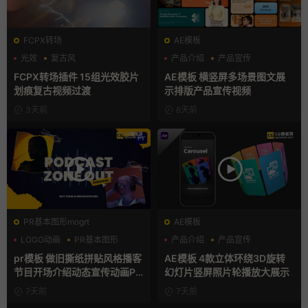
FCPX转场
AE模板
光效
复古风
产品介绍
产品宣传
支持Intel+M芯片
产品展示
FCPX转场插件 15组光效胶片
AE模板 横竖屏多场景图文展
划痕复古视频过渡
示排版产品宣传视频
3天前
6天前
PR基本图形mogrt
AE模板
LOGO动画
PR基本图形
产品介绍
产品宣传
复古风
产品展示
pr模板 做旧撕纸拼贴风格播客
AE模板 4款立体环绕3D旋转
节目开场介绍动态宣传动画PR
幻灯片竖屏照片轮播放大展示
模版
7天前
7天前