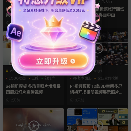
噪点
复古风
快剪模板
作品集
回忆
幻灯片
finalcutpro插件 9组胶片电影
AE相册模板 6组标题旅行回忆
风格快剪转场FCPX插件
照片作品集拍立得画中画
2小时前
3小时前
AE模板
PR基本图形mogrt
LOGO动画
三维
幻灯片
PR基本图形
企业宣传模板
幻灯片
ae相册模板 多场景照片墙堆叠
Pr视频模板 10款3D空间多屏
画廊幻灯片宣传视频
切换开场相册视频展示照片墙
pr模板
2天前
3天前