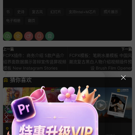
书
史诗
复古风
幻灯片
支持Intel+M芯片
照片展示
电子相册
翻页
上一篇
下一篇
FCPX插件：商务介绍 5款产品介
FCPX模板：笔刷水墨模板 中国风
绍界面数据展示答辩宣传竖屏视频
潮流复古黑白人物介绍视频插件预
模板 New Instagram Stories
设 Brush Film Opener
猜你喜欢
FCPX转场
AE模板