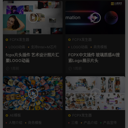
FCPX发生器
FCPX发生器
LOGO动画
支持Intel+M芯片
LOGO动画
商务模板
汇聚
支持Intel+M芯片
fcpx片头插件 艺术设计照片汇
FCPX中文插件 玻璃质感AI搜
聚LOGO动画
索Logo展示片头
1周前
1周前
AE模板
FCPX发生器
人物介绍
商务模板
三维
产品介绍
产品宣传
幻灯片