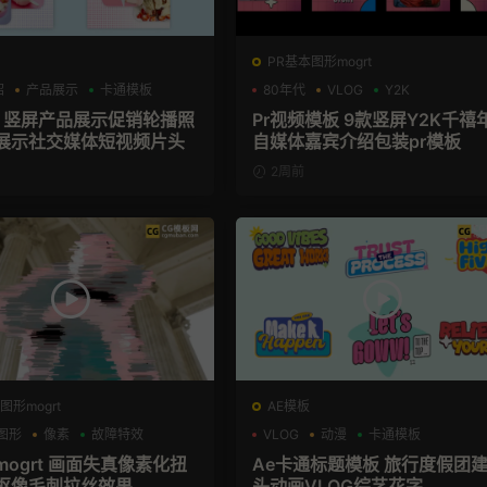
PR基本图形mogrt
绍
产品展示
卡通模板
80年代
VLOG
Y2K
板 竖屏产品展示促销轮播照
Pr视频模板 9款竖屏Y2K千禧
展示社交媒体短视频片头
自媒体嘉宾介绍包装pr模板
2周前
图形mogrt
AE模板
图形
像素
故障特效
VLOG
动漫
卡通模板
mogrt 画面失真像素化扭
Ae卡通标题模板 旅行度假团
抠像毛刺拉丝效果
头动画VLOG综艺花字