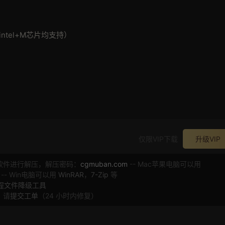
本（intel+M芯片均支持）
仅限VIP下载
升级VIP
软件进行解压，解压密码：
cgmuban.com
-- Mac苹果电脑可以用
 -- Win电脑可以用
WinRAR
，
7-Zip
等
工程文件降级工具
，请
提交工单
（24 小时内修复）