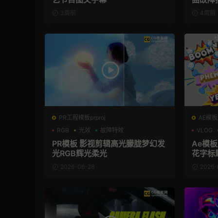
3周前
4周前
PR工程模板prproj
AE模板
RGB
光效
故障特效
VLOG
PR模板 影视剪辑高光朦胧梦幻发
Ae模板
光RGB辉光柔光
花字标
2026-06-28
2026-