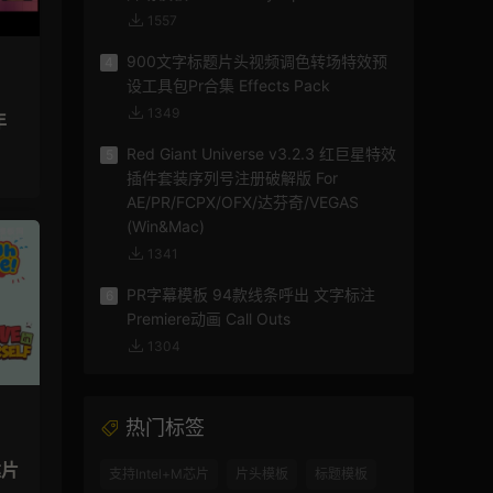
1557
900文字标题片头视频调色转场特效预
4
设工具包Pr合集 Effects Pack
1349
年
Red Giant Universe v3.2.3 红巨星特效
5
插件套装序列号注册破解版 For
AE/PR/FCPX/OFX/达芬奇/VEGAS
(Win&Mac)
1341
PR字幕模板 94款线条呼出 文字标注
6
Premiere动画 Call Outs
1304
热门标签
建片
支持Intel+M芯片
片头模板
标题模板