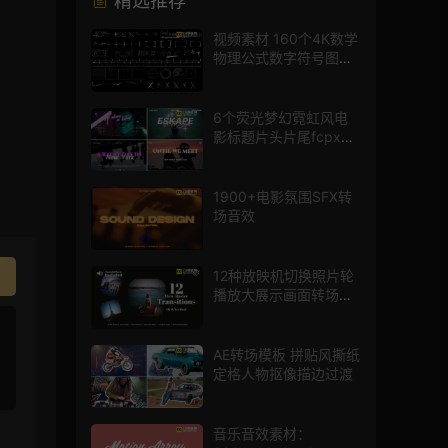
精选推荐
视频素材 160个4K数学
物理公式数字符号图标
mg图形动画
6个荧光梦幻霓虹风电
影标题片头片尾fcpx插
件
1900+电影氛围SFX转
场音效
12种放映机切换照片轮
播放大展示画面转场动
画AE模板
AE转场模板 拼贴风撕纸
定格人物抠像描边过渡
音乐音效素材：