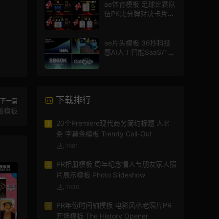
ae体育模板 足球比赛队
伍PK比分牌对决卡片球
员介绍宣传视频AE模板
ae片头模板 36秒科技
感AI人工智能SaaS产品
图文数据展示宣传视频
AE模板
下载排行
下一篇
版模板
20个Premiere现代商务简约标题 人名
1
条 字幕条模板 Trendy Call-Out
1691
PR相册模板 周年纪念情人节朋友家人照
2
片展示模板 Photo Slideshow
1630
PR年份时间轴模板 电影风格老照片PR
3
开场模板 The History Opener