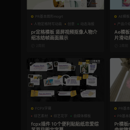
PR基本图形mogrt
AE模板
人物定格特写动画
创意
动态海报
产品介
pr定格模板 竖屏视频抠像人物介
Ae模
绍冻结帧画面展示
片滑动
2周前
2周前
FCPX字幕
PR基本
综艺素材
综艺花字
自媒体模板
PR基本
fcpx插件 10个便利贴贴纸恋爱综
Pr模板
艺节目图文字幕
曲故障