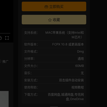
立即购买
收藏
支持系统：
MAC苹果系统（支持Intel和
M芯片）
软件版本：
FCPX 10.8 或更高版本
文件格式：
Dmg
分辨率：
通用
推广
文件大小：
60MB
音乐：
无
安装方式：
双击插件自动安装
使用帮助：
视频教程
下载方式：
百度网盘,城通网盘,夸克网
盘,OneDrive