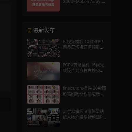
3000+Motion Array 影
片配乐音效素材库
最新发布
Pr视频模板 10款3D空
间多屏切换开场相册视
频展示照片墙pr模板
FCPX转场插件 15组光
效胶片划痕复古视频过
渡
finalcutpro插件 20款图
形笔刷圆形视频边框遮
罩fcpx片头插件
pr字幕模板 9组胶带贴
纸人物介绍角标动画PR
模版