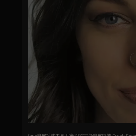
fcpx磨皮插件工具 局部跟踪美颜磨皮特效 Fresh Fac