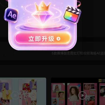
6
0
5款赛博朋克霓虹灯短视频海报AE竖