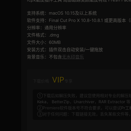
支持系统：macOS 10.15及以上系统
软件支持：Final Cut Pro X 10.8-10.8.1 或更高版
分辨率：通用分辨率
文件格式：.dmg
文件大小：60MB
安装方式：插件双击自动安装/一键拖放
背景音乐：不包含
无水印音乐
VIP
下载价格
专享
①下载后如解压失败，建议您使用相对专业的解压
Keka
，
BetterZip
，
Unarchiver
，
RAR Extractor
等
②Premiere软件版本号不符合要求，可以尝试
Pr
③对于任何问题：下载链接无效，丢失某些文件等