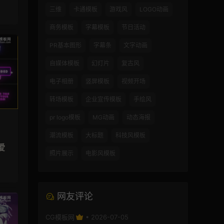
三维
卡通模板
游戏风
LOGO动画
商务模板
字幕模板
节日活动
PR基本图形
字幕条
文字动画
自媒体模板
幻灯片
复古风
电子相册
竖屏模板
视频开场
转场模板
企业宣传模板
手绘风
pr logo模板
MG动画
动态海报
潮流模板
大标题
科技风模板
爱
照片展示
电影风模板
网友评论
CG模板网
• 2026-07-05