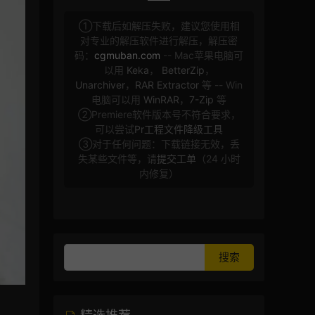
①下载后如解压失败，建议您使用相
对专业的解压软件进行解压，解压密
码：
cgmuban.com
-- Mac苹果电脑可
以用
Keka
，
BetterZip
，
Unarchiver
，
RAR Extractor
等 -- Win
电脑可以用
WinRAR
，
7-Zip
等
②Premiere软件版本号不符合要求，
可以尝试
Pr工程文件降级工具
③对于任何问题：下载链接无效，丢
失某些文件等，请
提交工单
（24 小时
内修复）