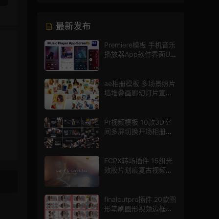
最新发布
Premiere模板 手机音乐
播放器App软件界面UI
进度条动画视频样机pr
模版
ae相册模板 多场景照片
墙堆叠画廊幻灯片宣传
视频
Pr视频模板 10款3D空
间多屏切换开场相册视
频展示照片墙pr模板
FCPX转场插件 15组光
效胶片划痕复古视频过
渡
finalcutpro插件 20款图
形笔刷圆形视频边框遮
罩fcpx片头插件