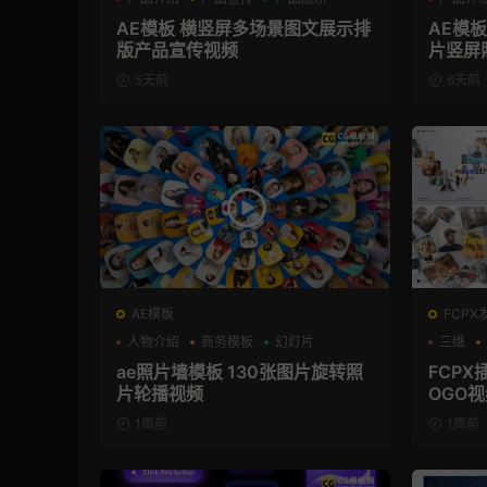
AE模板 横竖屏多场景图文展示排
AE模
版产品宣传视频
片竖屏
5天前
6天前
AE模板
FCPX
人物介绍
商务模板
幻灯片
三维
ae照片墙模板 130张图片旋转照
FCP
片轮播视频
OGO
1周前
1周前