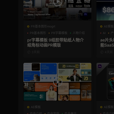
PR基本图形mogrt
AE模板
PR基本图形
PR字幕模板
人物介绍
AI
产
pr字幕模板 9组胶带贴纸人物介
ae片头模板 36秒科
绍角标动画PR模版
能Sa
频AE
3天前
4天前
AE模板
AE模板
产品介绍
产品宣传
产品展示
产品介