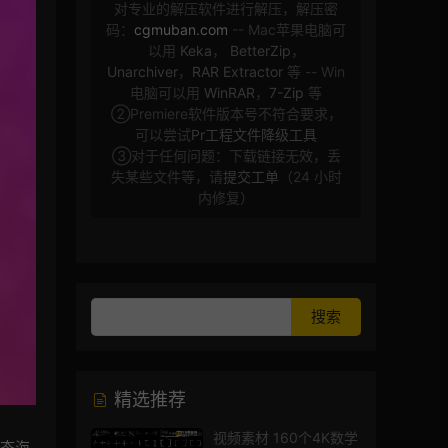
对专业的解压软件进行解压，解压密
码：
cgmuban.com
-- Mac苹果电脑可
以用
Keka
，
BetterZip
，
Unarchiver
，
RAR Extractor
等 -- Win
电脑可以用
WinRAR
，
7-Zip
等
②Premiere软件版本号不符合要求，
可以尝试
Pr工程文件降级工具
③对于任何问题：下载链接无效，丢
失某些文件等，请
提交工单
（24 小时
内修复）
精选推荐
视频素材 160个4K数学
动态海