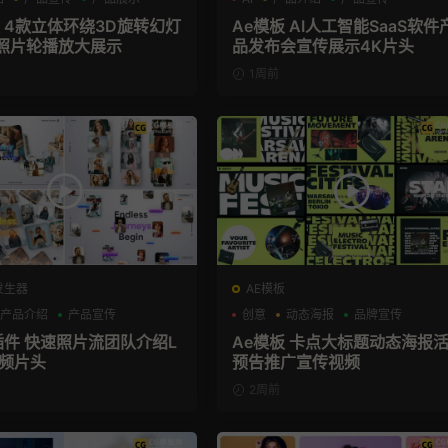
板 4款立体环绕3D旋转幻灯
Ae模板 AI人工智能SaaS软件
照片轮播放大展示
品发布会宣传展示4K片头
1周前
发生器
AE模板
产品介绍
产品宣传
创意
动态海报
品牌宣传
X插件 快速照片流团队介绍L
Ae模板 卡点大标题动态海报
视频片头
预告推广宣传视频
2周前