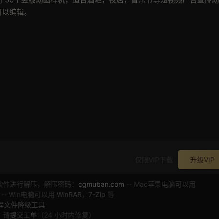
可以编辑。
仅限VIP下载
升级VIP
软件进行解压，解压密码：
cgmuban.com
-- Mac苹果电脑可以用
 -- Win电脑可以用
WinRAR
，
7-Zip
等
工程文件降级工具
，请
提交工单
（24 小时内修复）