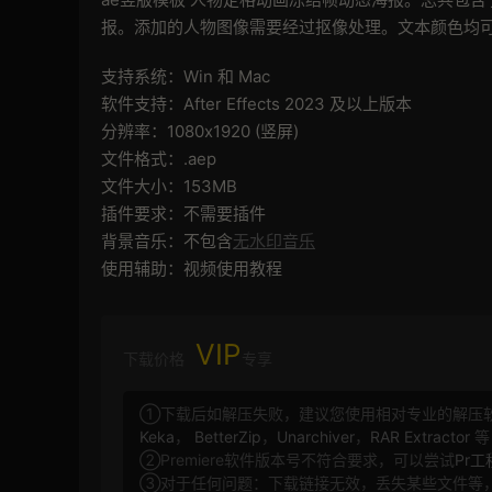
报。添加的人物图像需要经过抠像处理。文本颜色均
支持系统：Win 和 Mac
软件支持：After Effects 2023 及以上版本
分辨率：1080x1920 (竖屏)
文件格式：.aep
文件大小：153MB
插件要求：不需要插件
背景音乐：不包含
无水印音乐
使用辅助：视频使用教程
VIP
下载价格
专享
①下载后如解压失败，建议您使用相对专业的解压
Keka
，
BetterZip
，
Unarchiver
，
RAR Extractor
等
②Premiere软件版本号不符合要求，可以尝试
Pr
③对于任何问题：下载链接无效，丢失某些文件等