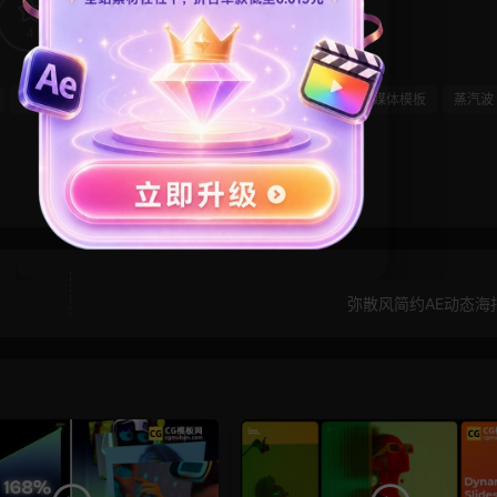
4
0
抠像
潮流模板
炫酷
短视频
竖屏模板
自媒体模板
蒸汽波
弥散风简约AE动态海