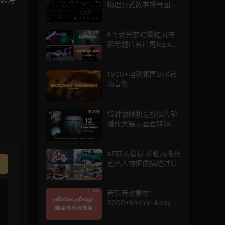
物理公式数字符号图标
mg图形动画
6个荧光梦幻霓虹风电
影标题片头片尾fcpx插
件
1900+电影氛围SFX转
场音效
12种放映机切换照片轮
播放大展示画面转场动
画AE模板
AE转场模板 拼贴风撕纸
定格人物抠像描边过渡
音乐音效素材：
3000+Motion Array 影
片配乐音效素材库