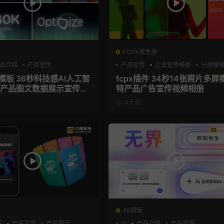
FCPX发生器
品介绍
产品宣传
产品宣传
企业宣传模板
分屏模
技感AI人工智
fcpx插件 34秒14张照片多屏
aS产品图文数据展示宣传视
特产品广告宣传视频相册
模板
4天前
AE模板
绍
产品宣传
产品展示
AI
产品介绍
产品宣传