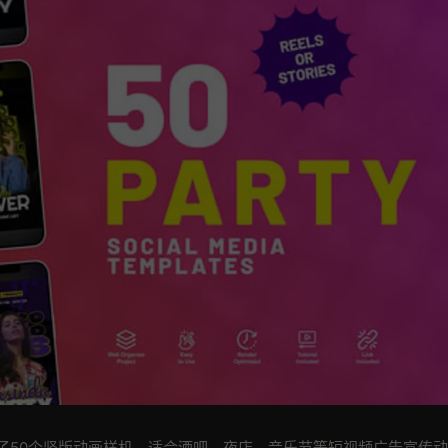
含了50个竖版动画样机，适合酒吧，夜店，音乐节等短视频广告宣传