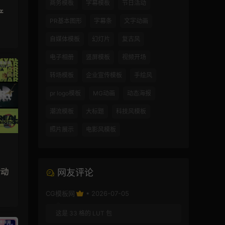
商务模板
字幕模板
节日活动
产
PR基本图形
字幕条
文字动画
自媒体模板
幻灯片
复古风
电子相册
竖屏模板
视频开场
转场模板
企业宣传模板
手绘风
pr logo模板
MG动画
动态海报
潮流模板
大标题
科技风模板
照片展示
电影风模板
活动
网友评论
CG模板网
• 2026-07-05
这是 33 格的 LUT 包