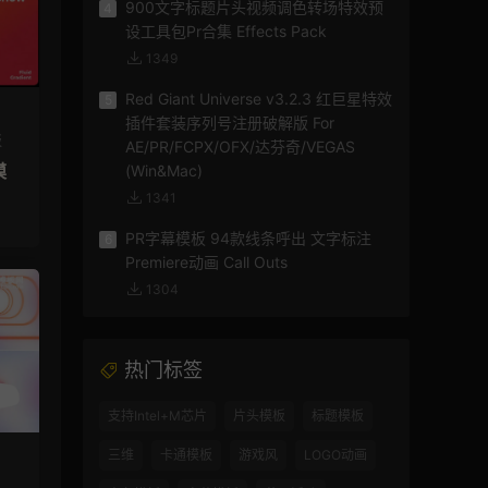
900文字标题片头视频调色转场特效预
4
设工具包Pr合集 Effects Pack
1349
Red Giant Universe v3.2.3 红巨星特效
5
插件套装序列号注册破解版 For
板
AE/PR/FCPX/OFX/达芬奇/VEGAS
模
(Win&Mac)
1341
PR字幕模板 94款线条呼出 文字标注
6
Premiere动画 Call Outs
1304
热门标签
支持Intel+M芯片
片头模板
标题模板
三维
卡通模板
游戏风
LOGO动画