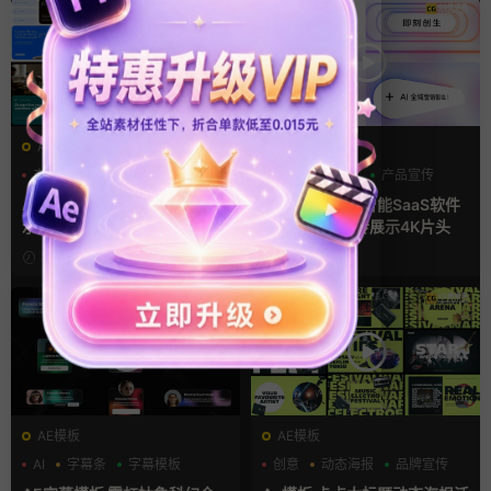
AE模板
AE模板
产品介绍
产品宣传
AI
产品介绍
产品宣传
产品展示
AE模板 横竖屏多场景图文展
Ae模板 AI人工智能SaaS软件
示排版产品宣传视频
产品发布会宣传展示4K片头
3天前
1周前
AE模板
AE模板
AI
字幕条
字幕模板
创意
动态海报
品牌宣传