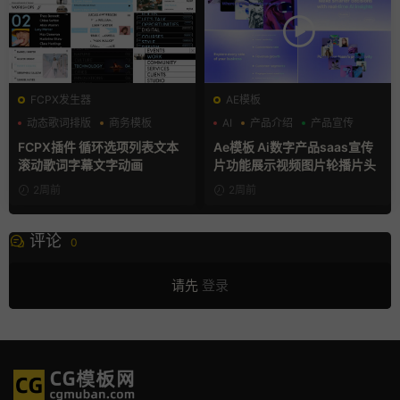
FCPX发生器
AE模板
动态歌词排版
商务模板
AI
产品介绍
产品宣传
字幕模板
FCPX插件 循环选项列表文本
Ae模板 Ai数字产品saas宣传
滚动歌词字幕文字动画
片功能展示视频图片轮播片头
2周前
2周前
评论
0
请先
登录