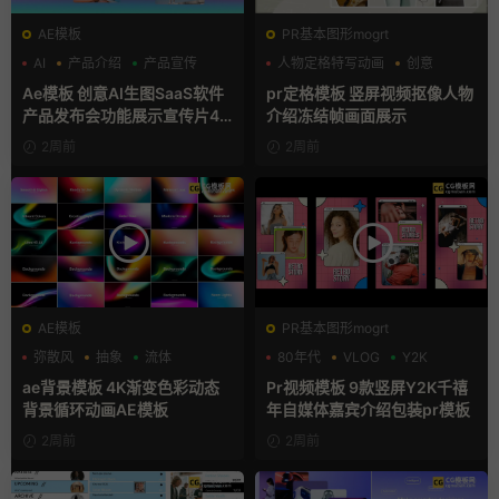
AE模板
PR基本图形mogrt
AI
产品介绍
产品宣传
人物定格特写动画
创意
动态海报
Ae模板 创意AI生图SaaS软件
pr定格模板 竖屏视频抠像人物
产品发布会功能展示宣传片4K
介绍冻结帧画面展示
片头
2周前
2周前
AE模板
PR基本图形mogrt
弥散风
抽象
流体
80年代
VLOG
Y2K
ae背景模板 4K渐变色彩动态
Pr视频模板 9款竖屏Y2K千禧
背景循环动画AE模板
年自媒体嘉宾介绍包装pr模板
2周前
2周前