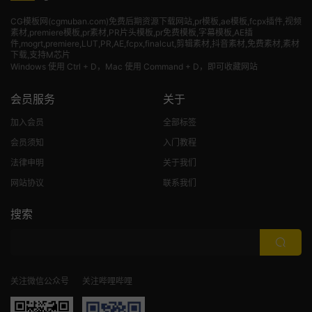
CG模板网(cgmuban.com)免费后期资源下载网站,pr模板,ae模板,fcpx插件,视频
素材
,premiere模板,pr素材,PR片头模板,pr免费模板,字幕模板,AE插
件,mogrt,premiere,LUT,PR,AE,fcpx,finalcut,剪辑素材,抖音素材,免费素材,素材
下载,支持M芯片
Windows 使用 Ctrl + D，Mac 使用 Command + D，即可收藏网站
会员服务
关于
加入会员
全部标签
会员须知
入门教程
法律申明
关于我们
网站协议
联系我们
搜索
关注微信公众号
关注哔哩哔哩