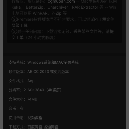
行解压，解压密码：
cgmuban.com
-- Mac苹果电脑可以用
Keka
，
BetterZip
，
Unarchiver
，
RAR Extractor
等 -- Win
电脑可以用
WinRAR
，
7-Zip
等
②Premiere软件版本号不符合要求，可以尝试
Pr工程文件
降级工具
③对于任何问题：下载链接无效，丢失某些文件等，请
提
交工单
（24 小时内修复）
支持系统：
Windows系统和MAC苹果系统
软件版本：
AE CC 2023 或更高版本
文件格式：
Aep
分辨率：
2160×3840（4K竖屏）
文件大小：
74MB
音乐：
有
使用帮助：
视频教程
下载方式：
百度网盘,城通网盘