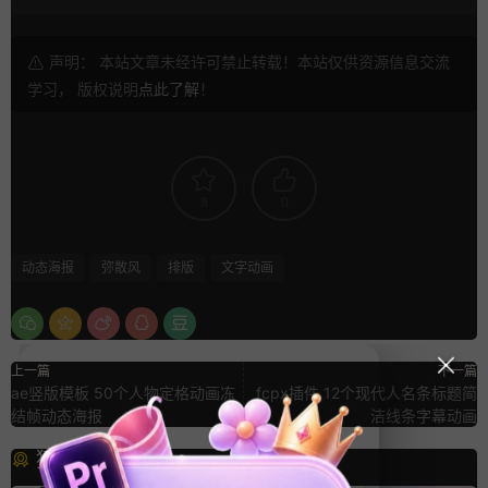
声明： 本站文章未经许可禁止转载！本站仅供资源信息交流
学习， 版权说明
点此了解
！
8
0
动态海报
弥散风
排版
文字动画
上一篇
下一篇
ae竖版模板 50个人物定格动画冻
fcpx插件 12个现代人名条标题简
结帧动态海报
洁线条字幕动画
猜你喜欢