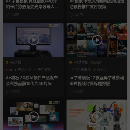
AE字幕模板 霓虹抽象科幻介
Ae模板 卡点大标题动态海报活
绍卡片弥散渐变光晕玻璃人名
动预告推广宣传视频
条
1周前
1周前
AE模板
PR基本图形mogrt
AI
产品介绍
产品宣传
PR字幕模板
VLOG
人物介绍
Ae模板 30秒AI软件产品发布
pr字幕模板 12款竖屏字幕条动
会科技品牌宣传片4K片头
画短视频封面标题排版
2周前
2周前