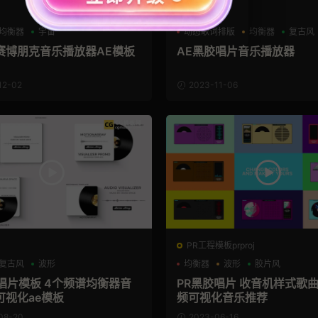
AE模板
均衡器
宇宙
动态歌词排版
均衡器
复古风
赛博朋克音乐播放器AE模板
AE黑胶唱片音乐播放器
12-02
2023-11-06
PR工程模板prproj
复古风
波形
均衡器
波形
胶片风
胶唱片模板 4个频谱均衡器音
PR黑胶唱片 收音机样式歌
可视化ae模板
频可视化音乐推荐
08-20
2023-06-16