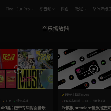
Final Cut Pro
视音频
调色
教程
Pr降级
音乐播放器
PR基本图形mogrt
报
时尚
潮流模板
PR基本图形
UI
图形动画
板 4K唱片磁带专辑封面音乐
Pr模板 premiere音乐播