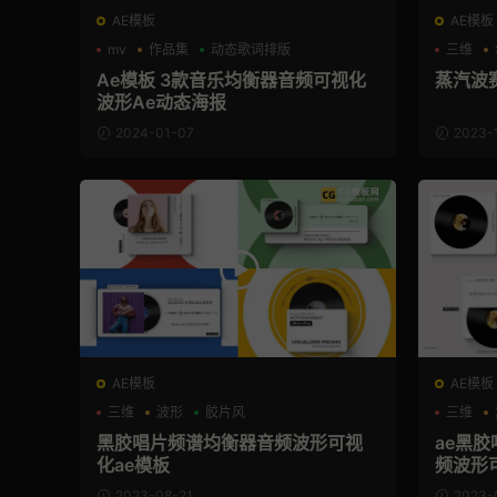
AE模板
AE模板
mv
作品集
动态歌词排版
三维
Ae模板 3款音乐均衡器音频可视化
蒸汽波
波形Ae动态海报
2024-01-07
2023-
AE模板
AE模板
三维
波形
胶片风
三维
黑胶唱片频谱均衡器音频波形可视
ae黑
化ae模板
频波形
2023-08-21
2023-