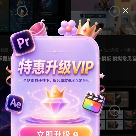
AE模板
词排版
动态海报
均衡器
pr logo模板
动态海报
均衡器
乐播放器滚动歌词ae模板
PR模板+AE模板 模拟常见
器界面
07-17
2024-07-12