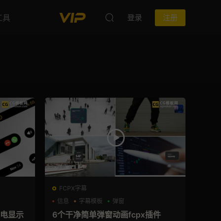
工具
登录
注册
FCPX字幕
信息
字幕模板
弹窗
放来电显示
6个干净简单弹窗动画fcpx插件