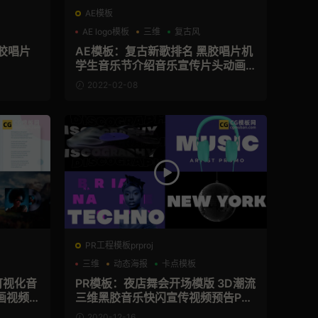
AE模板
AE logo模板
三维
复古风
胶唱片
AE模板：复古新歌排名 黑胶唱片机
学生音乐节介绍音乐宣传片头动画A
E模板 Retro Vinyl Logo Opener
2022-02-08
PR工程模板prproj
三维
动态海报
卡点模板
可视化音
PR模板：夜店舞会开场模版 3D潮流
画视频A
三维黑胶音乐快闪宣传视频预告PR
ck
模板 Music Artist Promo
2020-12-16