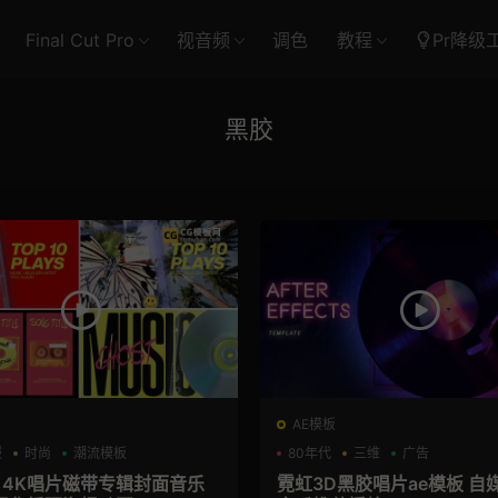
Final Cut Pro
视音频
调色
教程
Pr降级
黑胶
AE模板
报
时尚
潮流模板
80年代
三维
广告
板 4K唱片磁带专辑封面音乐
霓虹3D黑胶唱片ae模板 自