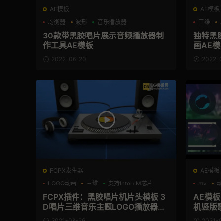
AE模板
AE模板
均衡器
波形
音乐播放器
三维
30款带黑胶唱片展示音频播放器制
独特黑
作工具AE模板
画AE模
2022-06-20
2022-
FCPX发生器
AE模板
LOGO动画
三维
支持Intel+M芯片
mv
FCPX插件：黑胶唱片机片头模板 3
AE模
D唱片三维音乐主题LOGO播放器动
机竖版
画插件 Vinyl Logo
画模板 Vi
2021-08-26
2021-