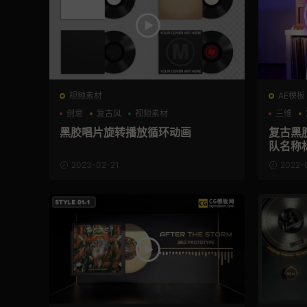
视频素材
AE模板
创意
复古风
视频素材
三维
黑胶唱片旋转播放循环动画
复古黑
队名称标
rds
2023-02-21
2022-