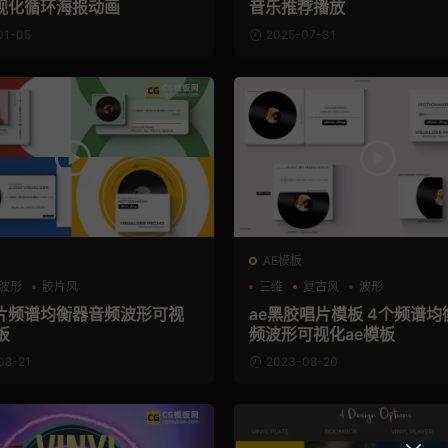
视化循环海报动画
音乐推荐播放
01-05
2025-07-31
AE模板
波形
胶片风
三维
复古风
波形
片频谱均衡器音频波形可视
ae黑胶唱片模板 4个频谱均
板
频波形可视化ae模板
08-21
2023-08-20