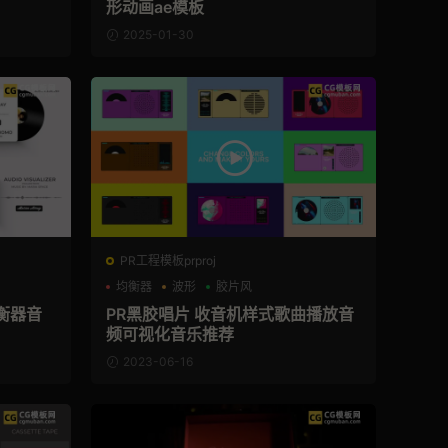
形动画ae模板
2025-01-30
PR工程模板prproj
均衡器
波形
胶片风
衡器音
PR黑胶唱片 收音机样式歌曲播放音
频可视化音乐推荐
2023-06-16