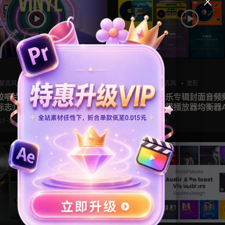
AE模板
复古风
实景
均衡器
复古风
波形
胶唱片及其封面封底展示乐
创意设计音乐专辑封面音频
志介绍AE模板 Vinyl Reco
视化黑胶磁带播放器均衡器
07-05
2022-06-26