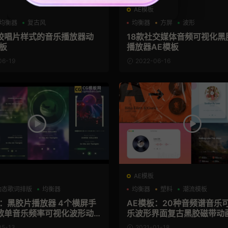
AE模板
均衡器
复古风
均衡器
方屏
波形
胶唱片样式的音乐播放器动
18款社交媒体音频可视化黑
板
播放器AE模板
06-19
2022-06-16
AE模板
动态歌词排版
均衡器
均衡器
塑料
潮流模板
板：黑胶片播放器 4个横屏手
AE模板：20种音频谱音乐
歌单音乐频率可视化波形动
乐波形界面复古黑胶磁带动
nyl Visualizer
E模板 Audio Spectrum Pa
05-13
2021-01-18