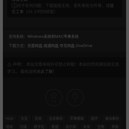
③对于任何问题：下载链接无效，丢失某些文件等，请
提
交工单
（24 小时内修复）
支持系统：
Windows系统和MAC苹果系统
下载方式：
百度网盘,城通网盘,夸克网盘,OneDrive
声明： 本站文章未经许可禁止转载！本站仅供资源信息交流
学习， 版权说明
点此了解
！
14
0
HUD
交互
信息
全息素材
军事模板
医疗
叠加素材
地球
扫描
数字化
数据
显示屏
未来
生物
界面