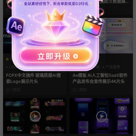
器App软件界面UI进度条动画
工智能SaaS产品图文数据展示
视频样机pr模版
宣传视频AE模板
13小时前
3天前
FCPX发生器
AE模板
LOGO动画
商务模板
AI
产品介绍
产品宣传
支持Intel+M芯片
FCPX中文插件 玻璃质感AI搜
Ae模板 AI人工智能SaaS软件
索Logo展示片头
产品发布会宣传展示4K片头
1周前
1周前