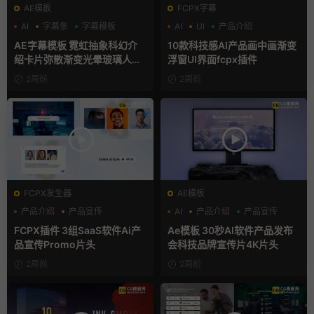
AE模板
FCPX字幕
AI
字幕条
字幕模板
AI
UI
产品介绍
AE字幕模板 霓虹抽象科幻介
10款科技感AI产品画中画渐变
绍卡片弥散渐变光晕玻璃人名
浮窗UI界面fcpx插件
条
2周前
2周前
FCPX发生器
AE模板
产品介绍
产品宣传
AI
产品介绍
产品宣传
产品展示
FCPX插件 3组SaaS软件Ai产
Ae模板 30秒AI软件产品发布
品宣传Promo片头
会科技品牌宣传片4K片头
2周前
2周前