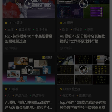
FCPX转场
AE模板
三维
叠加素材
图形动画
图表
排名表
数据
fcpx转场插件 10个水墨烟雾叠
AE模板 4K记分板排名表格数
加层视频过渡
据统计世界杯足球排行榜
2周前
2周前
AE模板
FCPX发生器
AI
产品介绍
产品宣传
叠加素材
图形动画
手绘风
Ae模板 创意AI生图SaaS软件
fcpx插件 135款涂鸦箭头边框
产品发布会功能展示宣传片4K
线条数字母符号手绘贴图素材