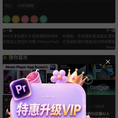
科幻
科技风模板
上一篇
下一篇
900文字标题片头视频调色转场特
AE模板：手绘霓虹电流描边 霓虹
效预设工具包Pr合集 Effects Pack
灯涂鸦轮廓闪电电流AE特效模板
Neon
猜你喜欢
PR基本图形mogrt
AE模板
PR基本图形
UI
手机
AI
产品介绍
产品宣传
Premiere模板 手机音乐播放
ae片头模板 36秒科技感AI人