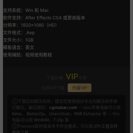
支持系统：Win 和 Mac
软件支持：After Effects CS4 或更高版本
分辨率：1920×1080（HD）
文件格式：.Aep
文件大小：1GB
模板语言：英文
使用辅助：视频使用教程
VIP
下载价格
专享
仅限VIP下载
升级VIP
①下载后如解压失败，建议您使用相对专业的解压软件进
行解压，解压密码：
cgmuban.com
-- Mac苹果电脑可以用
Keka
，
BetterZip
，
Unarchiver
，
RAR Extractor
等 -- Win
电脑可以用
WinRAR
，
7-Zip
等
②Premiere软件版本号不符合要求，可以尝试
Pr工程文件
降级工具