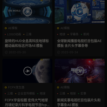
AE模板
AE模板
LOGO动画
三维
地球
字幕条
新闻
全息素材
旋转的HUD全息高科技地球标
全球新闻播报电视栏目包装AE
题动画和标志开场AE模板
模板 含片头字幕条等
2022-05-30
2022-05-24
FCPX发生器
AE模板
三维
企业宣传模板
地球
三维
地球
实事
FCPX宇宙标题 宏伟大气地球
新闻实事电视栏目包装片头和
月球纪录片科学电视节目fcpx
字幕条AE模板