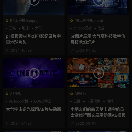
PR工程模板prproj
PR工程模板prproj
三维
地球
大气
pr logo模板
信息
商务模板
pr模板素材 科幻电影纪录片宇
pr图片展示 大气高科技数字信
宙地球片头
息技术幻灯片
2024-10-29
2024-07-20
AE模板
AE模板
AE logo模板
LOGO动画
三维
卡通模板
地球
三维
大气宇宙逆光标题AE片头动画
小朋友们的航天梦卡通宇航员
太空旅行图文展示动画AE模板
2024-01-26
2022-09-01