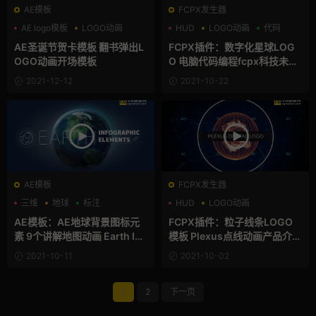
AE模板
FCPX发生器
AE logo模板
LOGO动画
HUD
LOGO动画
代码
书
AE圣诞节贺卡模板 翻书弹出L
FCPX插件：数字化星球LOG
OGO动画开场模板
O 电脑代码编程fcpx科技未来
视频片头 Digital Access Log
2021-12-12
2021-10-22
o Reveal
AE模板
FCPX发生器
三维
地球
标注
HUD
LOGO动画
全息素材
AE模板：AE地球背景图标元
FCPX插件：粒子线条LOGO
素 9个讲解地图动画 Earth Inf
模板 Plexus点线动画产品介绍
ographic Elements
游戏fcpx片头 Digital Plexus
2021-10-11
2021-10-02
Logo Reveal
1
2
下一页