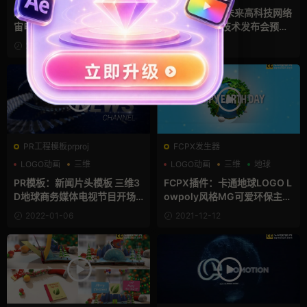
企业宣传模板
AE片头模板 宏伟壮观大气宇
AE模板：现代未来高科技网络
宙电影预告三维地球片头 Plan
技术大气震撼技术发布会预告
et Earth Logo
动画AE模板 Cyber Technolo
2022-04-19
2022-02-23
gy Trailer
PR工程模板prproj
FCPX发生器
LOGO动画
三维
LOGO动画
三维
地球
企业宣传模板
PR模板：新闻片头模板 三维3
FCPX插件：卡通地球LOGO L
D地球商务媒体电视节目开场P
owpoly风格MG可爱环保主题
r模板 News Opener
片头fcpx插件 Green Planet L
2022-01-06
2021-12-12
ogo Opener