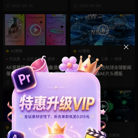
片头插件
2022-05-16
2022-05-06
AE模板
AE模板
作品集
动态海报
地球
LOGO动画
三维
地球
AE竖屏模板 3D多彩抽象流体
3D三维效果蓝色地球全球新闻
渐变背景动画动态海报Ae模板
电视节目包装AE片头模板
2022-05-04
2022-04-29
AE模板
AE模板
AE logo模板
三维
HUD
交互
全息素材