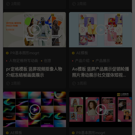
2周前
2周前
PR基本图形mogrt
AE模板
人物定格特写动画
创意
产品介绍
产品展示
动态海报
卡通模板
pr定格模板 竖屏视频抠像人物
Ae模板 竖屏产品展示促销轮播
介绍冻结帧画面展示
照片滑动展示社交媒体短视频
片头
2周前
3周前
AE模板
PR基本图形mogrt