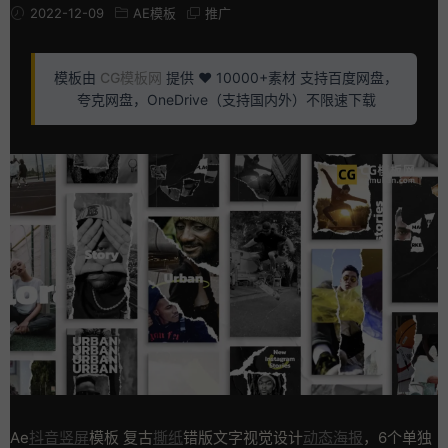
2022-12-09
AE模板
推广
模板由
CG模板网
提供 ❤️ 10000+素材 支持百度网盘，
夸克网盘，OneDrive（支持国内外）不限速下载
Ae
抖音
竖屏
模板 复古
撕纸
错版文字视觉设计
动态海报
，6个单独