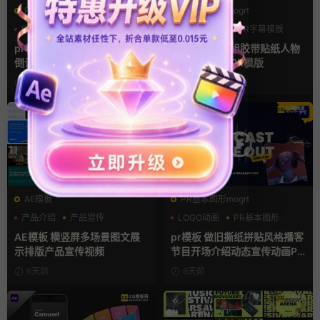
PR基本图形mogrt
PR基本图形mogrt
PR基本图形
三维
倒计时
PR基本图形
PR字幕模板
人物介绍
pr轮播模板 方屏竖屏4K展示
pr字幕模板 9组胶带贴纸人物
倒计时轮播图PR模版
介绍角标动画PR模版
15小时前
4天前
AE模板
PR基本图形mogrt
产品介绍
产品宣传
LOGO动画
PR基本图形
产品展示
复古风
AE模板 横竖屏多场景图文展
pr模板 做旧撕纸拼贴风格播客
示排版产品宣传视频
节目开场介绍动态宣传动画PR
模版
6天前
6天前