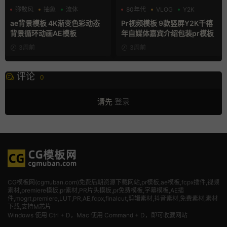
弥散风
抽象
流体
80年代
VLOG
Y2K
ae背景模板 4K渐变色彩动态
Pr视频模板 9款竖屏Y2K千禧
背景循环动画AE模板
年自媒体嘉宾介绍包装pr模板
3周前
3周前
评论
0
请先
登录
CG模板网(cgmuban.com)免费后期资源下载网站,pr模板,ae模板,fcpx插件,视频
素材
,premiere模板,pr素材,PR片头模板,pr免费模板,字幕模板,AE插
件,mogrt,premiere,LUT,PR,AE,fcpx,finalcut,剪辑素材,抖音素材,免费素材,素材
下载,支持M芯片
Windows 使用 Ctrl + D，Mac 使用 Command + D，即可收藏网站