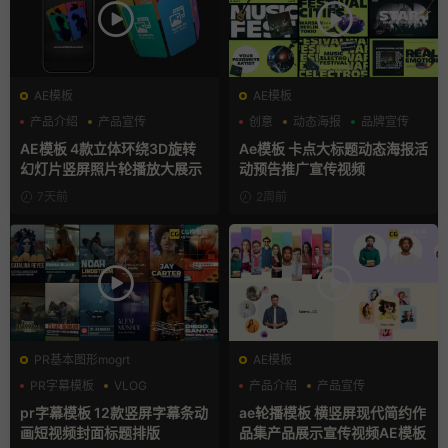
AE模板
AE模板
产品介绍
产品宣传
创意
动态海报
品牌宣传
产品展示
AE模板 4款立体环绕3D旋转
Ae模板 卡点大标题动态海报活
幻灯片竖屏照片轮播放大展示
动预告推广宣传视频
7天前
2周前
PR基本图形mogrt
AE模板
PR字幕模板
VLOG
产品介绍
产品宣传
人物介绍
产品展示
pr字幕模板 12款竖屏字幕条动
ae轮播模板 横竖屏现代简约作
画短视频封面标题排版
品集产品展示宣传视频AE模板