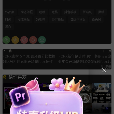
作品集
动态海报
嘻哈
定格
抖音模板
拼贴风
撕纸
时尚
潮流模板
短视频
竖屏模板
自媒体模板
街头风
黑白
上一篇
下一篇
FCPX素材 5个3D圆环百分比数据
FCPX新年倒计时 跨年晚会节目企
对比分析信息图表场景fcpx插件
业年会开场倒数LOGO标题fcpx片
头模板
猜你喜欢