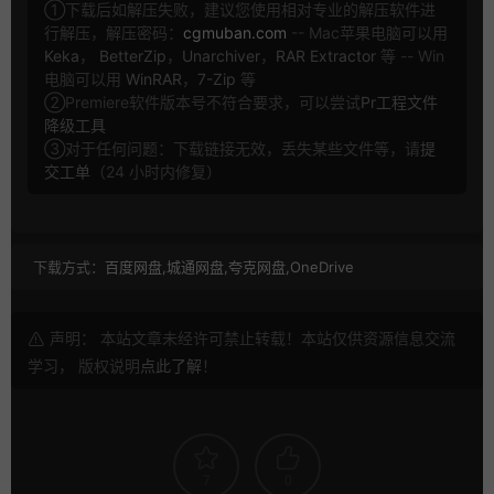
①下载后如解压失败，建议您使用相对专业的解压软件进
行解压，解压密码：
cgmuban.com
-- Mac苹果电脑可以用
Keka
，
BetterZip
，
Unarchiver
，
RAR Extractor
等 -- Win
电脑可以用
WinRAR
，
7-Zip
等
②Premiere软件版本号不符合要求，可以尝试
Pr工程文件
降级工具
③对于任何问题：下载链接无效，丢失某些文件等，请
提
交工单
（24 小时内修复）
下载方式：
百度网盘,城通网盘,夸克网盘,OneDrive
声明： 本站文章未经许可禁止转载！本站仅供资源信息交流
学习， 版权说明
点此了解
！
7
0