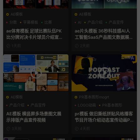
AE模板
AE模板
分数
字幕模板
比赛
AI
产品介绍
产品宣传
ae体育模板 足球比赛队伍PK
ae片头模板 36秒科技感AI人
比分牌对决卡片球员介绍宣传
工智能SaaS产品图文数据展示
视频AE模板
宣传视频AE模板
1天前
2天前
AE模板
PR基本图形mogrt
产品介绍
产品宣传
LOGO动画
PR基本图形
产品展示
复古风
AE模板 横竖屏多场景图文展
pr模板 做旧撕纸拼贴风格播客
示排版产品宣传视频
节目开场介绍动态宣传动画PR
模版
3天前
4天前