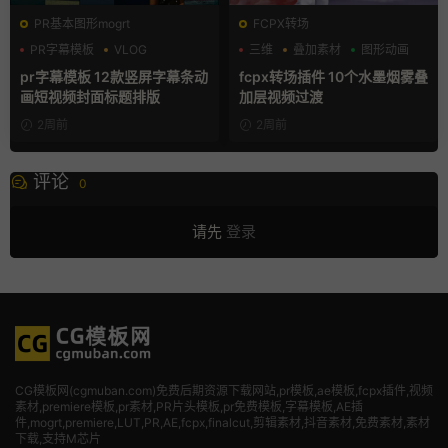
PR基本图形mogrt
FCPX转场
PR字幕模板
VLOG
三维
叠加素材
图形动画
人物介绍
pr字幕模板 12款竖屏字幕条动
fcpx转场插件 10个水墨烟雾叠
画短视频封面标题排版
加层视频过渡
2周前
2周前
评论
0
请先
登录
CG模板网(cgmuban.com)免费后期资源下载网站,pr模板,ae模板,fcpx插件,视频
素材
,premiere模板,pr素材,PR片头模板,pr免费模板,字幕模板,AE插
件,mogrt,premiere,LUT,PR,AE,fcpx,finalcut,剪辑素材,抖音素材,免费素材,素材
下载,支持M芯片