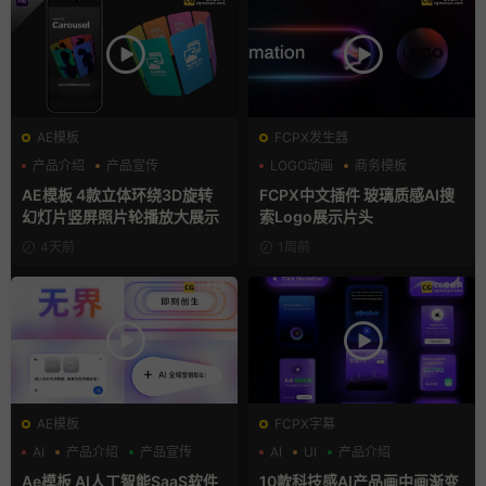
AE模板
FCPX发生器
产品介绍
产品宣传
LOGO动画
商务模板
产品展示
支持Intel+M芯片
AE模板 4款立体环绕3D旋转
FCPX中文插件 玻璃质感AI搜
幻灯片竖屏照片轮播放大展示
索Logo展示片头
4天前
1周前
AE模板
FCPX字幕
AI
产品介绍
产品宣传
AI
UI
产品介绍
Ae模板 AI人工智能SaaS软件
10款科技感AI产品画中画渐变