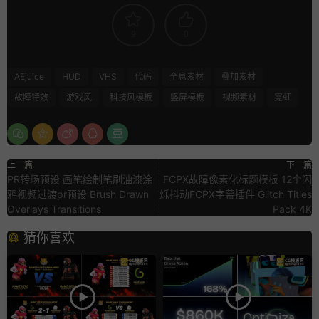
9
0
AEjuice
HUD
VHS
代码
全息素材
叠加素材
故障特效
游戏风
科技风模板
竖屏模板
视频素材
霓虹
上一篇
下一篇
PR转场预设 画笔绘制笔刷油漆涂
FCPX故障像素化标题模板 12个闪
鸦视频过渡pr预设 Brush Drawn
烁抖动FCPX字幕插件 Glitch Titles
Overlays Transitions
Pack 4K
猜你喜欢