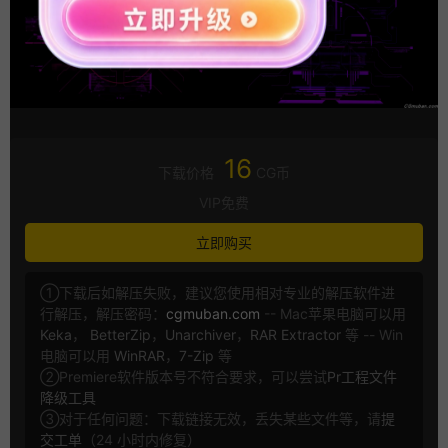
16
下载价格
CG币
VIP免费
立即购买
①下载后如解压失败，建议您使用相对专业的解压软件进
行解压，解压密码：
cgmuban.com
-- Mac苹果电脑可以用
Keka
，
BetterZip
，
Unarchiver
，
RAR Extractor
等 -- Win
电脑可以用
WinRAR
，
7-Zip
等
②Premiere软件版本号不符合要求，可以尝试
Pr工程文件
降级工具
③对于任何问题：下载链接无效，丢失某些文件等，请
提
交工单
（24 小时内修复）