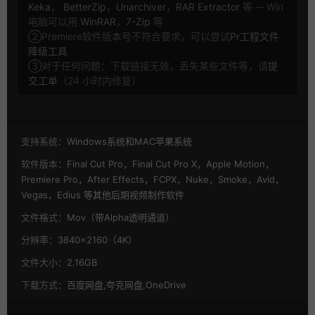
Keka
，
BetterZip
，
Unarchiver
，
RAR Extractor
等 -- Win
电脑可以用
WinRAR
，
7-Zip
等
②Premiere软件版本号不符合要求，可以尝试
Pr工程文件
降级工具
③对于任何问题：下载链接无效，丢失某些文件等，请
提
交工单
（24 小时内修复）
支持系统：
Windows系统和MAC苹果系统
软件版本：
Final Cut Pro，Final Cut Pro X，Apple Motion，
Premiere Pro，After Effects，FCPX，Nuke，Smoke，Avid，
Vegas，Edius 等其他后期视频制作软件
文件格式：
Mov（带Alpha透明通道）
分辨率：
3840×2160（4K）
文件大小：
2.16GB
下载方式：
百度网盘,夸克网盘,OneDrive