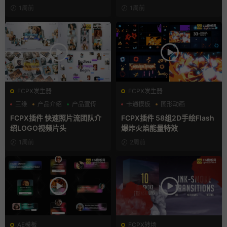
件
1周前
1周前
FCPX发生器
FCPX发生器
三维
产品介绍
产品宣传
卡通模板
图形动画
手绘风
FCPX插件 快速照片流团队介
FCPX插件 58组2D手绘Flash
绍LOGO视频片头
爆炸火焰能量特效
1周前
2周前
AE模板
FCPX转场