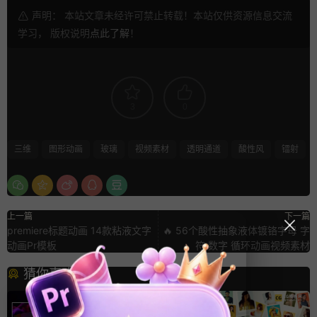
声明： 本站文章未经许可禁止转载！本站仅供资源信息交流
学习， 版权说明
点此了解
！
3
0
三维
图形动画
玻璃
视频素材
透明通道
酸性风
镭射
上一篇
下一篇
premiere标题动画 14款粘液文字
🔥 56个酸性抽象液体镀铬字母 字
动画Pr模板
符 数字 循环动画视频素材
猜你喜欢