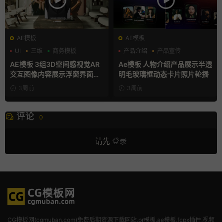
AE模板
AE模板
UI
三维
商务模板
产品介绍
产品宣传
产品展示
AE模板 3组3D空间感视觉AR
Ae模板 人物介绍产品展示半透
交互图像内容展示浮窗界面动
明毛玻璃框动态卡片照片轮播
画
3周前
3周前
评论
0
请先
登录
CG模板网(cgmuban.com)免费后期资源下载网站,pr模板,ae模板,fcpx插件,视频