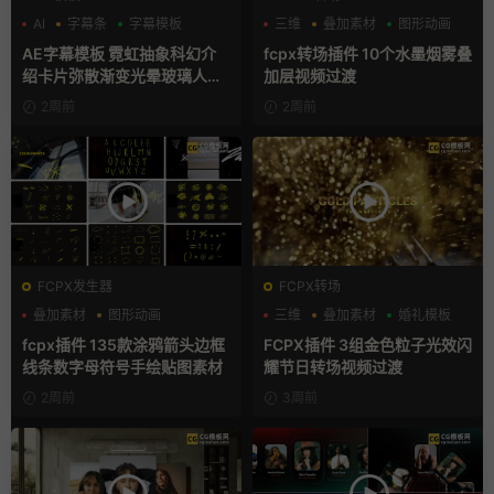
AI
字幕条
字幕模板
三维
叠加素材
图形动画
AE字幕模板 霓虹抽象科幻介
fcpx转场插件 10个水墨烟雾叠
绍卡片弥散渐变光晕玻璃人名
加层视频过渡
条
2周前
2周前
FCPX发生器
FCPX转场
叠加素材
图形动画
三维
叠加素材
婚礼模板
手绘风
fcpx插件 135款涂鸦箭头边框
FCPX插件 3组金色粒子光效闪
线条数字母符号手绘贴图素材
耀节日转场视频过渡
2周前
3周前