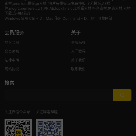
素材
,premiere模板,pr素材,PR片头模板,pr免费模板,字幕模板,AE插
件,mogrt,premiere,LUT,PR,AE,fcpx,finalcut,剪辑素材,抖音素材,免费素材,素材
下载,支持M芯片
Windows 使用 Ctrl + D，Mac 使用 Command + D，即可收藏网站
会员服务
关于
加入会员
全部标签
会员须知
入门教程
法律申明
关于我们
网站协议
联系我们
搜索
关注微信公众号
关注哔哩哔哩