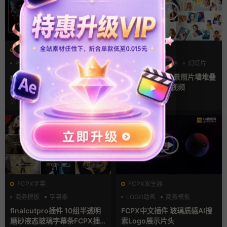
PR基本图形mogrt
AE模板
PR基本图形
三维
倒计时
LOGO动画
三维
幻灯片
pr轮播模板 方屏竖屏4K展示
ae相册模板 多场景照片墙堆叠
倒计时轮播图PR模版
画廊幻灯片宣传视频
4小时前
1天前
FCPX字幕
FCPX发生器
商务模板
字幕条
LOGO动画
商务模板
字幕模板
支持Intel+M芯片
finalcutpro插件 10组半透明
FCPX中文插件 玻璃质感AI搜
磨砂液态玻璃字幕条FCPX插
索Logo展示片头