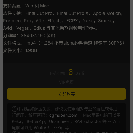
支持系统：Win 和 Mac
软件支持：Final Cut Pro，Final Cut Pro X，Apple Motion，
Premiere Pro，After Effects，FCPX，Nuke，Smoke，
Avid，Vegas，Edius 等其他后期视频制作软件。
分辨率：3840×2160 (4K)
文件格式：.mp4（H.264 不带alpha透明通道 帧速率 30FPS）
文件大小：1.9GB
6
下载价格
CG币
VIP免费
立即购买
①下载后如解压失败，建议您使用相对专业的解压软件进
行解压，解压密码：
cgmuban.com
-- Mac苹果电脑可以用
Keka
，
BetterZip
，
Unarchiver
，
RAR Extractor
等 -- Win
电脑可以用
WinRAR
，
7-Zip
等