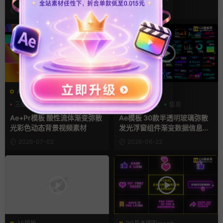
3周前
4周前
AE模板
AE模板
三维
卡通模板
弥散风
HUD
交互
信息
Ae+Pr模板 酸性流体渐变弥散
Ae模板 30款半透明玻璃弥散
光彩色动态背景视频素材
发光浮窗组件渐变数据信息图
表卡片
2026-07-02
2026-06-22