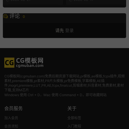
评论
0
请先
登录
CG模板网(cgmuban.com)免费后期资源下载网站,pr模板,ae模板,fcpx插件,视频
素材
,premiere模板,pr素材,PR片头模板,pr免费模板,字幕模板,AE插
件,mogrt,premiere,LUT,PR,AE,fcpx,finalcut,剪辑素材,抖音素材,免费素材,素材
下载,支持M芯片
Windows 使用 Ctrl + D，Mac 使用 Command + D，即可收藏网站
会员服务
关于
加入会员
全部标签
会员须知
入门教程