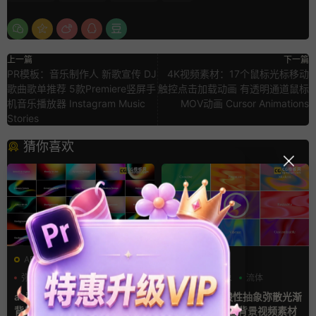
上一篇
下一篇
PR模板：音乐制作人 新歌宣传 DJ
4K视频素材：17个鼠标光标移动
歌曲歌单推荐 5款Premiere竖屏手
触控点击加载动画 有透明通道鼠标
机音乐播放器 Instagram Music
MOV动画 Cursor Animations
Stories
猜你喜欢
AE模板
AE模板
弥散风
抽象
流体
弥散风
抽象
流体
ae背景模板 4K渐变色彩动态
AE+PR模板 酸性抽象弥散光渐
背景循环动画AE模板
变动画流体动态背景视频素材