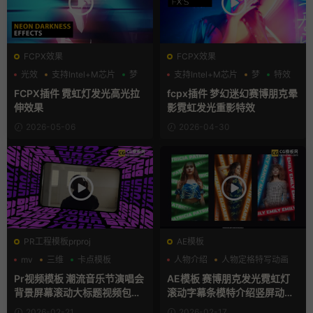
FCPX效果
FCPX效果
光效
支持Intel+M芯片
梦
支持Intel+M芯片
梦
特效
FCPX插件 霓虹灯发光高光拉
fcpx插件 梦幻迷幻赛博朋克晕
伸效果
影霓虹发光重影特效
2026-05-06
2026-04-30
PR工程模板prproj
AE模板
mv
三维
卡点模板
人物介绍
人物定格特写动画
动态海报
Pr视频模板 潮流音乐节演唱会
AE模板 赛博朋克发光霓虹灯
背景屏幕滚动大标题视频包装
滚动字幕条模特介绍竖屏动态
框pr模板
海报
2026-02-21
2026-02-17