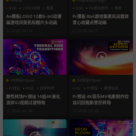
AE模板
PR基本图形mogrt
8 bit
LOGO动画
像素
8 bit
PR基本图形
像素
Ae模板LOGO 12款8-bit动漫
Pr模板 8bit游戏像素风自媒体
画游戏风街机标题片头动画
爱心收藏点赞动画
2026-06-13
2026-06-01
PR预设Prfpset
PR预设Prfpset
Pr预设
RGB
故障特效
mv
Pr预设
赛博朋克
酸性转场Pr预设 14组4K液化
Pr预设 4K音乐MV电影制作拉
流体VJ视频过渡特效
丝闪回拖影变形转场
2026-05-26
2026-05-20