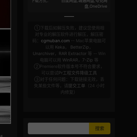
下载方式：
百度网盘,城通网盘,夸克网
盘,OneDrive
①下载后如解压失败，建议您使用相
对专业的解压软件进行解压，解压密
码：
cgmuban.com
-- Mac苹果电脑可
以用
Keka
，
BetterZip
，
Unarchiver
，
RAR Extractor
等 -- Win
电脑可以用
WinRAR
，
7-Zip
等
②Premiere软件版本号不符合要求，
可以尝试
Pr工程文件降级工具
③对于任何问题：下载链接无效，丢
失某些文件等，请
提交工单
（24 小时
内修复）
5