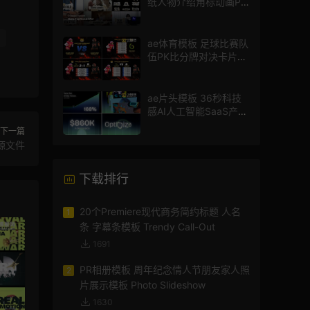
纸人物介绍角标动画PR
模版
ae体育模板 足球比赛队
伍PK比分牌对决卡片球
员介绍宣传视频AE模板
ae片头模板 36秒科技
感AI人工智能SaaS产品
图文数据展示宣传视频
下一篇
AE模板
源文件
下载排行
20个Premiere现代商务简约标题 人名
1
条 字幕条模板 Trendy Call-Out
1691
PR相册模板 周年纪念情人节朋友家人照
2
片展示模板 Photo Slideshow
1630