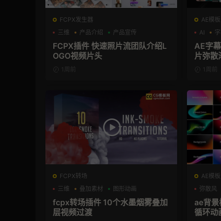
FCPX发生器
AE模板
三维
产品介绍
产品宣传
AI
字
FCPX插件 快速照片流团队介绍L
AE字
OGO视频片头
片弥散
1周前
1周前
FCPX转场
AE模板
三维
叠加素材
图形动画
弥散风
fcpx转场插件 10个水墨烟雾叠加
ae背
层视频过渡
循环动