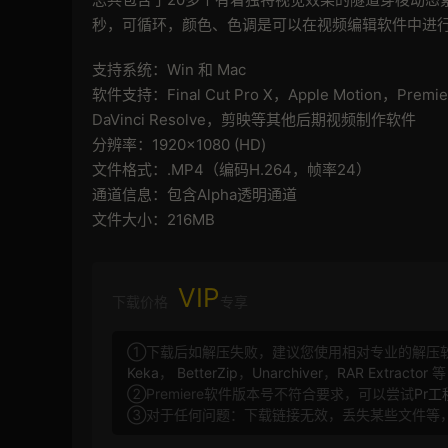
秒，可循环，颜色、色调是可以在视频编辑软件中进行修
支持系统：Win 和 Mac
软件支持：Final Cut Pro X，Apple Motion，Premie
DaVinci Resolve，剪映等其他后期视频制作软件
分辨率：1920×1080 (HD)
文件格式：.MP4（编码H.264，帧率24）
通道信息：包含Alpha透明通道
文件大小：216MB
VIP
下载价格
专享
①下载后如解压失败，建议您使用相对专业的解压
Keka
，
BetterZip
，
Unarchiver
，
RAR Extractor
等
②Premiere软件版本号不符合要求，可以尝试
Pr
③对于任何问题：下载链接无效，丢失某些文件等