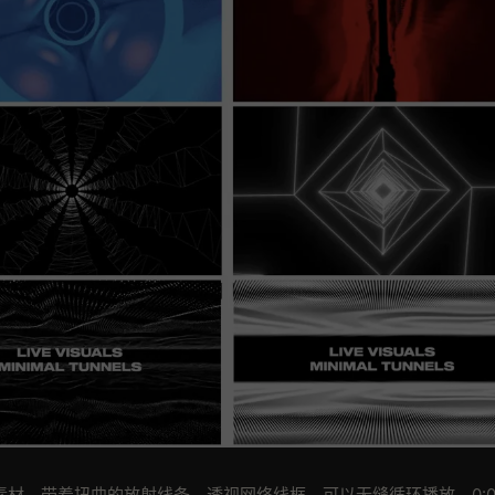
素材，带着扭曲的放射线条，透视网络线框。可以无缝循环播放。0:0