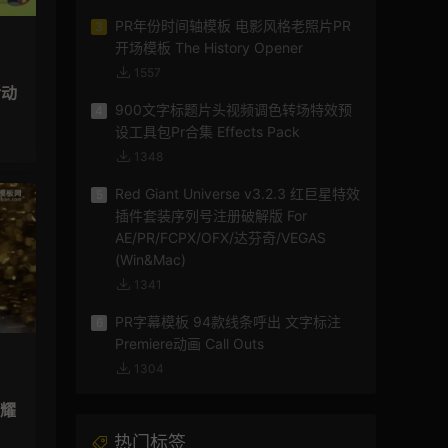
PR年份时间轴模板 电影风格老照片PR
3
开场模板 The History Opener
1557
活动
900文字标题片头视频调色转场特效预
4
设工具包Pr合集 Effects Pack
1348
Red Giant Universe v3.2.3 红巨星特效
5
插件套装序列号注册破解版 For
AE/PR/FCPX/OFX/达芬奇/VEGAS
(Win&Mac)
1341
PR字幕模板 94款线条呼出 文字标注
6
Premiere动画 Call Outs
1304
闪耀
热门标签