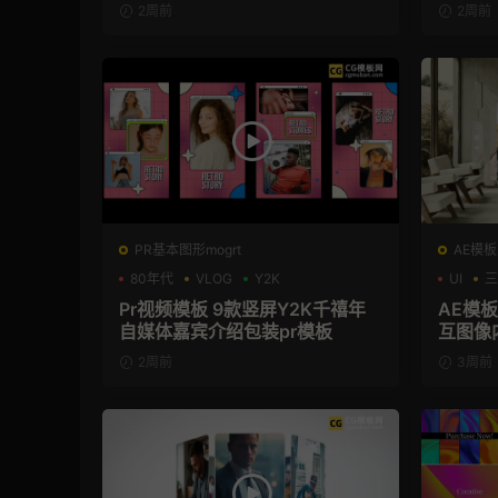
2周前
2周前
PR基本图形mogrt
AE模板
80年代
VLOG
Y2K
UI
三
Pr视频模板 9款竖屏Y2K千禧年
AE模板
自媒体嘉宾介绍包装pr模板
互图像
2周前
3周前