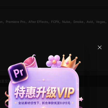
Motion，Premiere Pro，After Effects，FCPX，Nuke，Smoke，Avid，Vegas
信息交流学习， 版权说明
点此了解
！
10
0