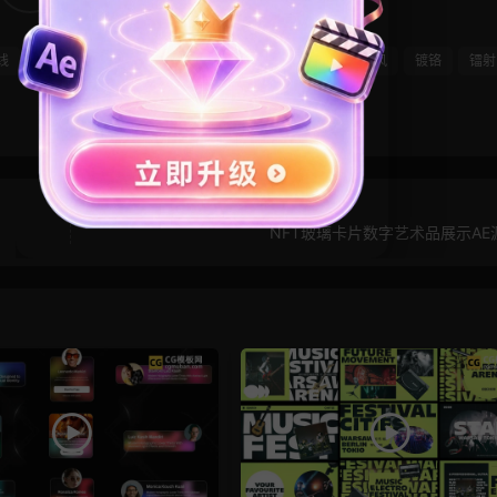
线
蒸汽波
视频素材
视频背景
赛博朋克
酸性风
镀铬
镭射
NFT玻璃卡片数字艺术品展示AE