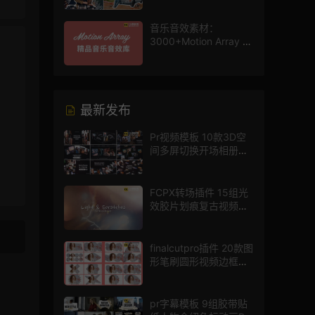
音乐音效素材：
3000+Motion Array 影
片配乐音效素材库
，
最新发布
Pr视频模板 10款3D空
间多屏切换开场相册视
频展示照片墙pr模板
FCPX转场插件 15组光
效胶片划痕复古视频过
渡
finalcutpro插件 20款图
形笔刷圆形视频边框遮
罩fcpx片头插件
pr字幕模板 9组胶带贴