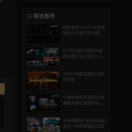
精选推荐
视频素材 160个4K数学
物理公式数字符号图标
mg图形动画
6个荧光梦幻霓虹风电
影标题片头片尾fcpx插
件
1900+电影氛围SFX转
场音效
12种放映机切换照片轮
播放大展示画面转场动
画AE模板
AE转场模板 拼贴风撕纸
定格人物抠像描边过渡