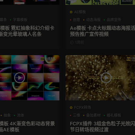
AE模板
幕条
字幕模板
创意
动态海报
品牌宣传
幕模板 霓虹抽象科幻介绍卡
Ae模板 卡点大标题动态海报
渐变光晕玻璃人名条
预告推广宣传视频
1周前
FCPX转场
抽象
流体
三维
叠加素材
婚礼模板
景模板 4K渐变色彩动态背景
FCPX插件 3组金色粒子光效
画AE模板
节日转场视频过渡