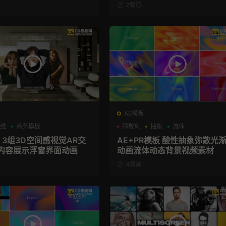
2周前
AE模板
维
商务模板
弥散风
抽象
流体
 3组3D空间感视觉AR交
AE+PR模板 酸性抽象弥散光
内容展示浮窗界面动画
动画流体动态背景视频素材
4周前