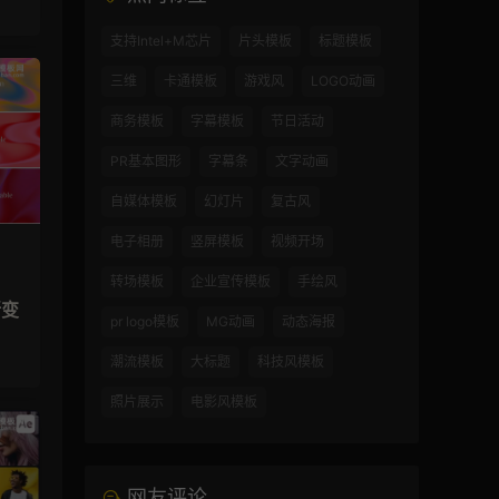
支持Intel+M芯片
片头模板
标题模板
三维
卡通模板
游戏风
LOGO动画
商务模板
字幕模板
节日活动
PR基本图形
字幕条
文字动画
自媒体模板
幻灯片
复古风
电子相册
竖屏模板
视频开场
转场模板
企业宣传模板
手绘风
渐变
pr logo模板
MG动画
动态海报
潮流模板
大标题
科技风模板
照片展示
电影风模板
网友评论