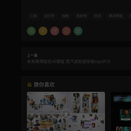
三维
动力学
抽象
放射线
时尚
潮流模板
上一篇
未来赛博朋克AE模板 蒸汽波街道穿梭logo片头
猜你喜欢