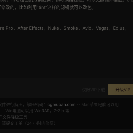
改的，比如利用“tint”这样的滤镜就可以改色。
re Pro，After Effects，Nuke，Smoke，Avid，Vegas，Edius，
仅限VIP下载
升级VIP
软件进行解压，解压密码：
cgmuban.com
-- Mac苹果电脑可以用
 -- Win电脑可以用
WinRAR
，
7-Zip
等
工程文件降级工具
，请
提交工单
（24 小时内修复）