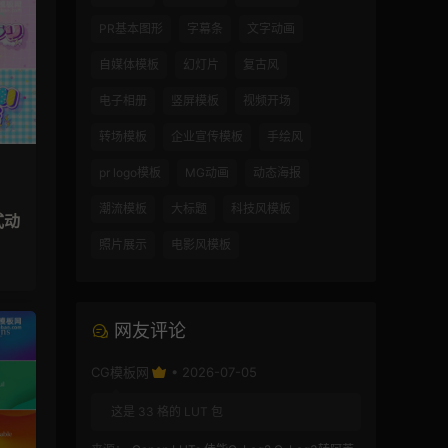
PR基本图形
字幕条
文字动画
自媒体模板
幻灯片
复古风
电子相册
竖屏模板
视频开场
转场模板
企业宣传模板
手绘风
pr logo模板
MG动画
动态海报
潮流模板
大标题
科技风模板
式动
照片展示
电影风模板
网友评论
CG模板网
• 2026-07-05
这是 33 格的 LUT 包