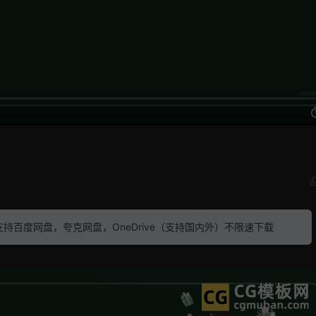
素材 支持百度网盘，夸克网盘，OneDrive（支持国内外）不限速下载