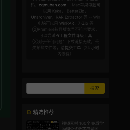
码：
cgmuban.com
-- Mac苹果电脑可
以用
Keka
，
BetterZip
，
Unarchiver
，
RAR Extractor
等 -- Win
电脑可以用
WinRAR
，
7-Zip
等
②Premiere软件版本号不符合要求，
可以尝试
Pr工程文件降级工具
③对于任何问题：下载链接无效，丢
失某些文件等，请
提交工单
（24 小时
内修复）
精选推荐
视频素材 160个4K数学
物理公式数字符号图标