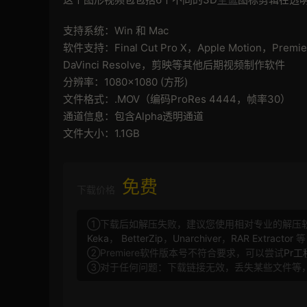
支持系统：Win 和 Mac
软件支持：Final Cut Pro X，Apple Motion，Premie
DaVinci Resolve，剪映等其他后期视频制作软件
分辨率：1080×1080 (方形)
文件格式：.MOV（编码ProRes 4444，帧率30）
通道信息：包含Alpha透明通道
文件大小：1.1GB
免费
下载价格
①下载后如解压失败，建议您使用相对专业的解压
Keka
，
BetterZip
，
Unarchiver
，
RAR Extractor
等
②Premiere软件版本号不符合要求，可以尝试
Pr
③对于任何问题：下载链接无效，丢失某些文件等