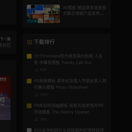
AE模板 横竖屏多场景图
文展示排版产品宣传视
频
下一篇
下载排行
素材包
20个Premiere现代商务简约标题 人名
1
条 字幕条模板 Trendy Call-Out
1691
PR相册模板 周年纪念情人节朋友家人照
2
片展示模板 Photo Slideshow
1630
PR年份时间轴模板 电影风格老照片PR
3
开场模板 The History Opener
1557
900文字标题片头视频调色转场特效预
4