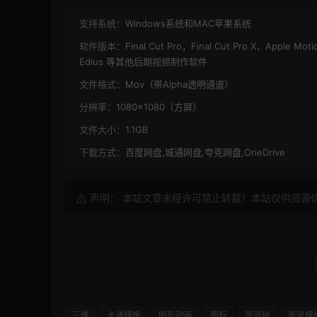
支持系统：
Windows系统和MAC苹果系统
软件版本：
Final Cut Pro，Final Cut Pro X，Apple 
Edius 等其他后期视频制作软件
文件格式：
Mov（带Alpha透明通道）
分辨率：
1080×1080（方屏）
文件大小：
1.1GB
下载方式：
百度网盘,城通网盘,夸克网盘,OneDrive
声明： 本站文章未经许可禁止转载！本站仅供资源
三维
卡通模板
图形动画
图标
圣诞树
圣诞模