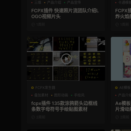
三维
产品介绍
产品宣传
卡通模
FCPX插件 快速照片流团队介绍L
FCPX
OGO视频片头
炸火焰
1周前
1周前
FCPX发生器
AE模板
叠加素材
图形动画
手绘风
产品介
fcpx插件 135款涂鸦箭头边框线
Ae模
条数字母符号手绘贴图素材
片滑动
2周前
2周前