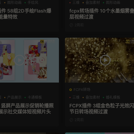
板
图形动画
手绘风
三维
叠加素材
图形动画
插件 58组2D手绘Flash爆
fcpx转场插件 10个水墨烟雾
能量特效
层视频过渡
2周前
FCPX转场
绍
产品展示
卡通模板
三维
叠加素材
婚礼模板
板 竖屏产品展示促销轮播照
FCPX插件 3组金色粒子光效
展示社交媒体短视频片头
节日转场视频过渡
2周前