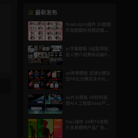
最新发布
，
finalcutpro插件 20款图
形笔刷圆形视频边框遮
罩fcpx片头插件
pr字幕模板 9组胶带贴
纸人物介绍角标动画PR
模版
ae体育模板 足球比赛队
伍PK比分牌对决卡片球
员介绍宣传视频AE模板
ae片头模板 36秒科技
感AI人工智能SaaS产品
图文数据展示宣传视频
AE模板
fcpx插件 34秒14张照
片多屏模特产品广告宣
传视频相册