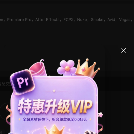
Motion，Premiere Pro，After Effects，FCPX，Nuke，Smoke，Avid，Vegas
信息交流学习， 版权说明
点此了解
！
0
0
板
节日活动