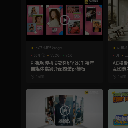
PR基本图形mogrt
AE模板
80年代
VLOG
Y2K
UI
三
Pr视频模板 9款竖屏Y2K千禧年
AE模板
自媒体嘉宾介绍包装pr模板
互图像
2周前
2周前