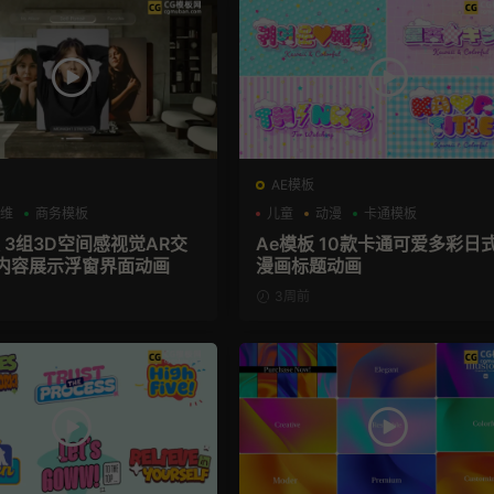
AE模板
维
商务模板
儿童
动漫
卡通模板
 3组3D空间感视觉AR交
Ae模板 10款卡通可爱多彩日
内容展示浮窗界面动画
漫画标题动画
3周前