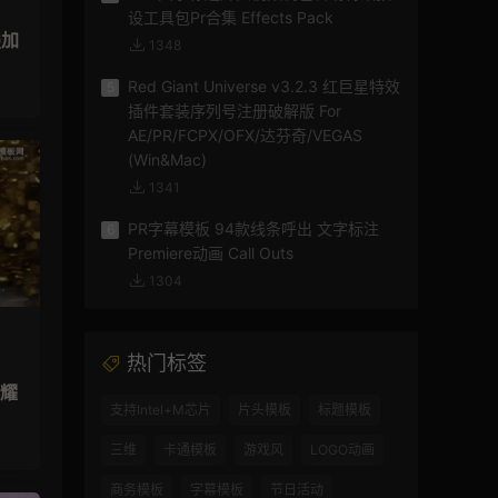
设工具包Pr合集 Effects Pack
叠加
1348
Red Giant Universe v3.2.3 红巨星特效
5
插件套装序列号注册破解版 For
AE/PR/FCPX/OFX/达芬奇/VEGAS
(Win&Mac)
1341
PR字幕模板 94款线条呼出 文字标注
6
Premiere动画 Call Outs
1304
热门标签
闪耀
支持Intel+M芯片
片头模板
标题模板
三维
卡通模板
游戏风
LOGO动画
商务模板
字幕模板
节日活动