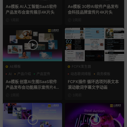
Ae模板 AI人工智能SaaS软件
Ae模板 30秒AI软件产品发布
产品发布会宣传展示4K片头
会科技品牌宣传片4K片头
1周前
2周前
AE模板
FCPX发生器
AI
产品介绍
产品宣传
动态歌词排版
商务模板
字幕模板
Ae模板 创意AI生图SaaS软件
FCPX插件 循环选项列表文本
产品发布会功能展示宣传片4K
滚动歌词字幕文字动画
片头
2周前
3周前