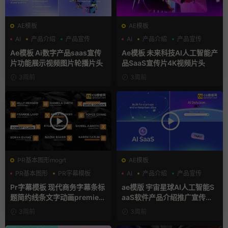
AE模板
AE模板
AI
产品介绍
产品宣传
AI
产品介绍
产品宣传
Ae模板 Ai数字产品saas宣传
Ae模板 未来科技AI人工智能产
片功能展示视频图片轮播片头
品SaaS宣传片4K视频片头
3周前
3周前
PR基本图形mogrt
AE模板
PR基本图形
PR字幕模板
AI
产品介绍
产品宣传
商务模板
Pr字幕模板 现代商务字幕条标
ae模版 宇宙星球AI人工智能S
题简约线条文字动画premiere
aaS软件产品介绍推广宣传片A
模板
e模板
3周前
3周前