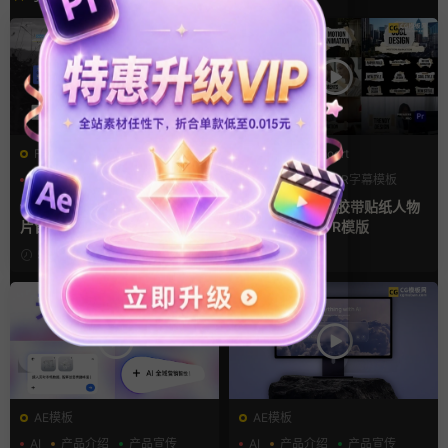
FCPX字幕
PR基本图形mogrt
字幕模板
弹窗
文字动画
PR基本图形
PR字幕模板
人物介绍
fcpx插件 9组高光标注文字卡
pr字幕模板 9组胶带贴纸人物
片窗口小组件浮窗
介绍角标动画PR模版
5小时前
3天前
AE模板
AE模板
AI
产品介绍
产品宣传
AI
产品介绍
产品宣传