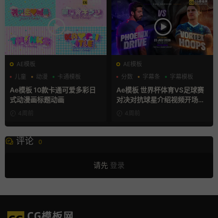
AE模板
AE模板
儿童
动漫
卡通模板
分数
字幕条
字幕模板
Ae模板 10款卡通可爱多彩日
Ae模板 世界杯体育VS足球赛
式动漫画标题动画
对决对抗球星介绍视频开场片
头
4周前
4周前
评论
0
请先
登录