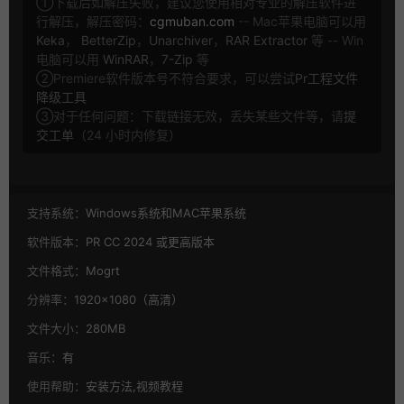
①下载后如解压失败，建议您使用相对专业的解压软件进
行解压，解压密码：
cgmuban.com
-- Mac苹果电脑可以用
Keka
，
BetterZip
，
Unarchiver
，
RAR Extractor
等 -- Win
电脑可以用
WinRAR
，
7-Zip
等
②Premiere软件版本号不符合要求，可以尝试
Pr工程文件
降级工具
③对于任何问题：下载链接无效，丢失某些文件等，请
提
交工单
（24 小时内修复）
支持系统：
Windows系统和MAC苹果系统
软件版本：
PR CC 2024 或更高版本
文件格式：
Mogrt
分辨率：
1920×1080（高清）
文件大小：
280MB
音乐：
有
使用帮助：
安装方法,视频教程