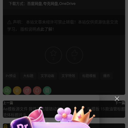
下载方式：
百度网盘,夸克网盘,OneDrive
声明： 本站文章未经许可禁止转载！本站仅供资源信息交流
学习， 版权说明
点此了解
！
2
0
Pr预设
大标题
文字动画
文字特效
标题模板
爆炸
上一篇
下一篇
Ae模板源文件 酸性液态镀铬动态
Pr模板 15款油管标题
流体标题片头
猜你喜欢