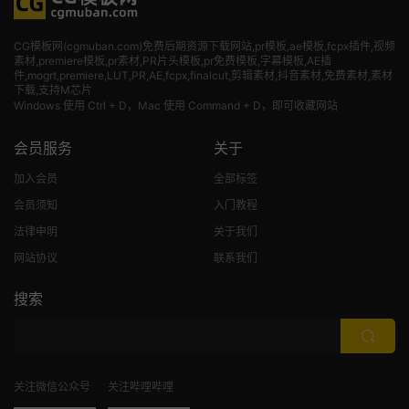
CG模板网(cgmuban.com)免费后期资源下载网站,pr模板,ae模板,fcpx插件,视频
素材
,premiere模板,pr素材,PR片头模板,pr免费模板,字幕模板,AE插
件,mogrt,premiere,LUT,PR,AE,fcpx,finalcut,剪辑素材,抖音素材,免费素材,素材
下载,支持M芯片
Windows 使用 Ctrl + D，Mac 使用 Command + D，即可收藏网站
会员服务
关于
加入会员
全部标签
会员须知
入门教程
法律申明
关于我们
网站协议
联系我们
搜索
关注微信公众号
关注哔哩哔哩