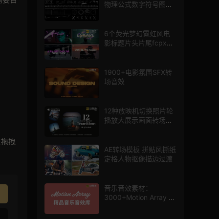
物理公式数字符号图标
mg图形动画
6个荧光梦幻霓虹风电
影标题片头片尾fcpx插
件
1900+电影氛围SFX转
场音效
12种放映机切换照片轮
播放大展示画面转场动
画AE模板
接拖拽
AE转场模板 拼贴风撕纸
定格人物抠像描边过渡
音乐音效素材：
3000+Motion Array 影
片配乐音效素材库