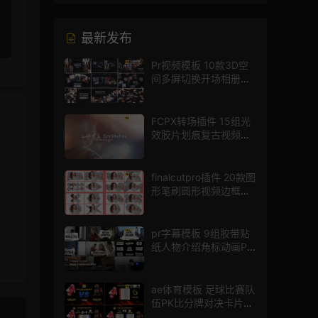
最新发布
Pr视频模板 10款3D空
间多屏切换开场相册视
频展示照片墙pr模板
FCPX转场插件 15组光
效胶片划痕复古视频过
渡
finalcutpro插件 20款图
形笔刷圆形视频边框遮
罩fcpx片头插件
pr字幕模板 9组胶带贴
纸人物介绍角标动画PR
模版
ae体育模板 足球比赛队
伍PK比分牌对决卡片球
员介绍宣传视频AE模板