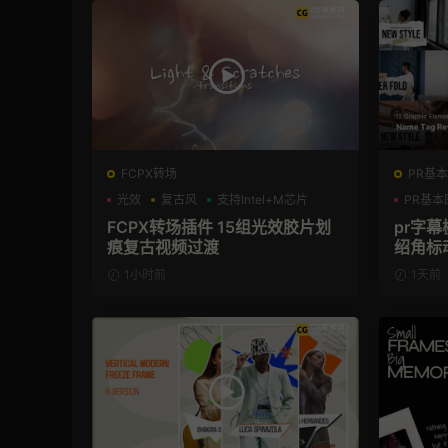
FCPX转场
PR基本
光效
复古风
支持Intel+M芯片
PR基本
FCPX转场插件 15组光效胶片划
pr字
痕复古视频过渡
绍角标
1小时前
1天前