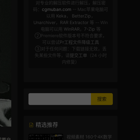
对专业的解压软件进行解压，解压密
码：
cgmuban.com
-- Mac苹果电脑可
以用
Keka
，
BetterZip
，
Unarchiver
，
RAR Extractor
等 -- Win
电脑可以用
WinRAR
，
7-Zip
等
②Premiere软件版本号不符合要求，
可以尝试
Pr工程文件降级工具
③对于任何问题：下载链接无效，丢
失某些文件等，请
提交工单
（24 小时
内修复）
精选推荐
视频素材 160个4K数学
需要自