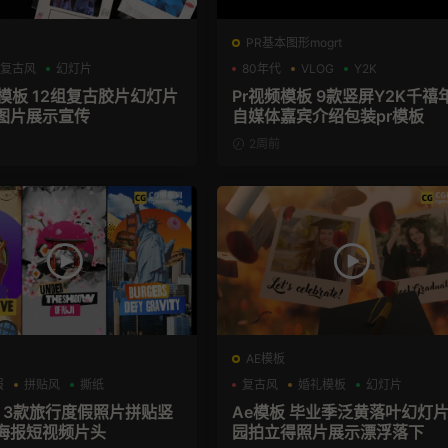
PR基本图形mogrt
复古风
幻灯片
80年代
VLOG
Y2K
片模板 12组复古胶片幻灯片
Pr视频模板 9款竖屏Y2K千禧
图片展示宣传
自媒体嘉宾介绍包装pr模板
2周前
AE模板
报
拼贴风
撕纸
复古风
婚礼模板
幻灯片
板 3款旅行度假照片拼贴竖
Ae模板 毕业季泛黄落叶幻灯
海报短视频片头
园拍立得照片展示漂浮落下