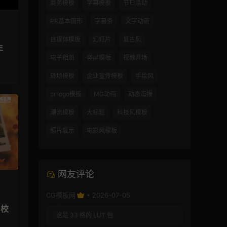
商务模板
字幕模板
节日活动
PR基本图形
字幕条
文字动画
自媒体模板
幻灯片
复古风
年
电子相册
竖屏模板
视频开场
转场模板
企业宣传模板
手绘风
pr logo模板
MG动画
动态海报
潮流模板
大标题
科技风模板
照片展示
电影风模板
网友评论
CG模板网
• 2026-07-05
片校
这是 33 格的 LUT 包