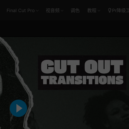
Final Cut Pro
视音频
调色
教程
Pr降级