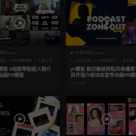
图形mogrt
PR基本图形mogrt
图形
PR字幕模板
人物介绍
LOGO动画
PR基本图形
复古风
幕模板 9组胶带贴纸人物介
pr模板 做旧撕纸拼贴风格播客
动画PR模版
目开场介绍动态宣传动画PR模
4天前