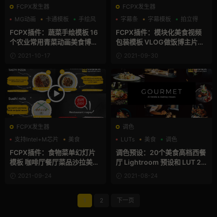
FCPX发生器
FCPX发生器
MG动画
卡通模板
手绘风
字幕条
字幕模板
拍立得
FCPX插件：蔬菜手绘模板 16
FCPX插件：模块化美食视频
个农业常用青菜动画美食博主f
包装模板 VLOG做饭博主片头
cpx素材 Vegetable Doodles
片尾字幕插件 Food Show Co
2021-10-17
2021-09-30
mplete Package
FCPX发生器
调色
支持Intel+M芯片
美食
LUTs
美食
调色
食物
FCPX插件：食物菜单幻灯片
调色预设：20个美食高档西餐
模板 咖啡厅餐厅菜品沙拉美食
厅 Lightroom 预设和 LUT 20
推荐插件 Food Menu Slidesh
Gourmet Sparklestock
2021-09-24
2021-08-24
ow
1
2
下一页