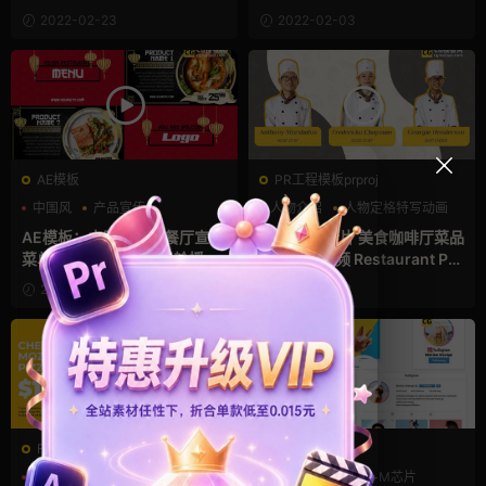
Broadcast Cooking Packag
Menu Presentation
2022-02-23
2022-02-03
e Essential Graphics
AE模板
PR工程模板prproj
中国风
产品宣传
人物介绍
人物定格特写动画
产品展示
美食
AE模板：中国风中式餐厅宣传
PR餐厅宣传片 美食咖啡厅菜品
菜单美食推荐动态海报轮播视
介绍宣传视频 Restaurant Pro
频AE模板 Asian Menu
mo
2022-01-19
2022-01-18
FCPX发生器
FCPX发生器
侧边栏
支持Intel+M芯片
弹窗
支持Intel+M芯片