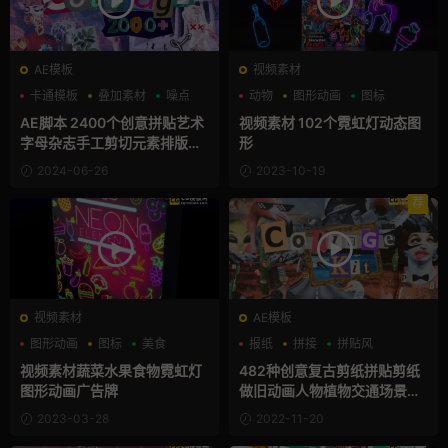
AE模板
视频素材
卡通模板
叠加素材
噪点
动物
图形动画
图标
AE脚本 2400个创意拼贴艺术
视频素材 102个霓虹灯动态图
字母杂志手工剪切元素排版折
形
叠定格动画包
2024-06-26
2023-10-19
荐
视频素材
AE模板
图形动画
图标
美食
报纸
拼接
拼贴风
视频素材蔬菜水果食物霓虹灯
482种创意复古剪纸拼贴剪纸
图形动画广告牌
做旧动画人物植物交通场景包
AE脚本 Collage Kit Constru
2023-03-28
2022-11-20
ctor