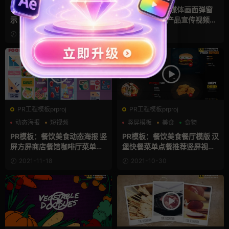
美食
浮窗
FCPX插件：现代餐厅介绍展
FCPX插件：自媒体画面弹窗
示 西餐披萨酒吧餐厅美食咖啡
模板 美食拆箱产品宣传视频博
厅展会视频宣传fcpx插件 Mo
主画中画插件 Instagram Pos
2021-12-15
2021-12-09
dern Restaurant Promo
ts
PR工程模板prproj
PR工程模板prproj
动态海报
短视频
竖屏模板
美食
食物
竖屏模板
PR模板：餐饮美食动态海报 竖
PR模板：餐饮美食餐厅模版 汉
屏方屏商店餐馆咖啡厅菜单视
堡快餐菜单点餐推荐竖屏视频
频模板 Food Stories And Po
Food Delivery Vertical
2021-11-18
2021-10-30
sts Pack