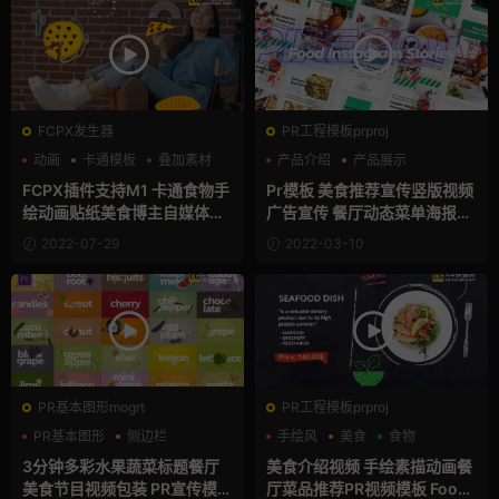
FCPX发生器
PR工程模板prproj
动画
卡通模板
叠加素材
产品介绍
产品展示
企业宣传模板
FCPX插件支持M1 卡通食物手
Pr模板 美食推荐宣传竖版视频
绘动画贴纸美食博主自媒体视
广告宣传 餐厅动态菜单海报Pr
频素材finalcut插件
emiere模板 Food Instagram
2022-07-29
2022-03-10
Stories
PR基本图形mogrt
PR工程模板prproj
PR基本图形
侧边栏
手绘风
美食
食物
大标题
3分钟多彩水果蔬菜标题餐厅
美食介绍视频 手绘素描动画餐
美食节目视频包装 PR宣传模板
厅菜品推荐PR视频模板 Food