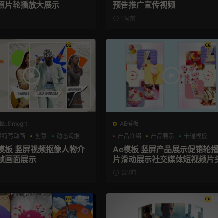
照片轮播放大展示
预告推广宣传视频
1周前
图形mogrt
AE模板
格特写动画
创意
动态海报
产品介绍
产品展示
卡通模板
格模板 竖屏视频抠像人物介
Ae模板 竖屏产品展示促销轮
帧画面展示
片滑动展示社交媒体短视频片
2周前