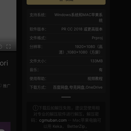
支持系统：
Windows系统和MAC苹果系
统
软件版本：
PR CC 2018 或更高版本
文件格式：
Prproj
分辨率：
1920×1080（高
清）,1080×1080（方屏）
文件大小：
133MB
ri
音乐：
有
使用帮助：
视频教程
推广
下载方式：
百度网盘,夸克网盘,OneDrive
①下载后如解压失败，建议您使用相
对专业的解压软件进行解压，解压密
码：
cgmuban.com
-- Mac苹果电脑可
以用
Keka
，
BetterZip
，