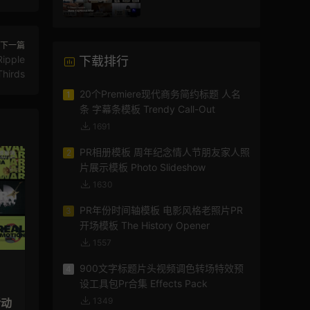
模版
下一篇
pple
下载排行
Thirds
20个Premiere现代商务简约标题 人名
1
条 字幕条模板 Trendy Call-Out
1691
PR相册模板 周年纪念情人节朋友家人照
2
片展示模板 Photo Slideshow
1630
PR年份时间轴模板 电影风格老照片PR
3
开场模板 The History Opener
1557
900文字标题片头视频调色转场特效预
4
设工具包Pr合集 Effects Pack
1349
活动