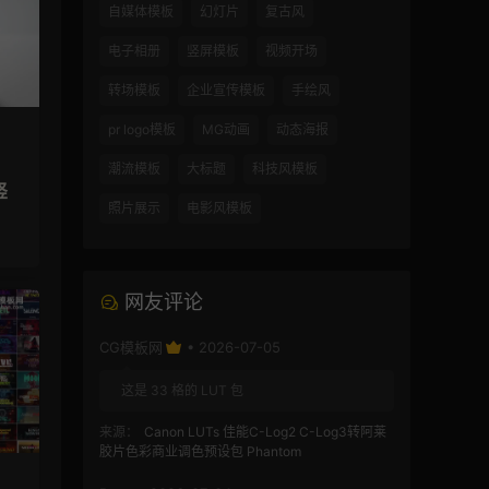
自媒体模板
幻灯片
复古风
电子相册
竖屏模板
视频开场
转场模板
企业宣传模板
手绘风
pr logo模板
MG动画
动态海报
潮流模板
大标题
科技风模板
竖
照片展示
电影风模板
网友评论
CG模板网
• 2026-07-05
这是 33 格的 LUT 包
来源：
Canon LUTs 佳能C-Log2 C-Log3转阿莱
胶片色彩商业调色预设包 Phantom