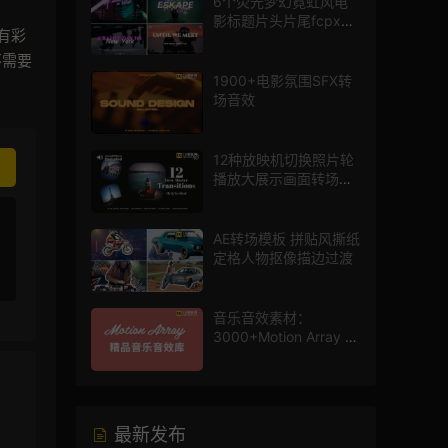
6个荧光梦幻霓虹风电
影标题片头片尾fcpx插
带有彩
件
不需要
1900+电影氛围SFX转
场音效
12种放映机切换照片轮
播放大展示画面转场动
画AE模板
AE转场模板 拼贴风撕纸
定格人物抠像描边过渡
音乐音效素材：
3000+Motion Array 影
片配乐音效素材库
最新发布