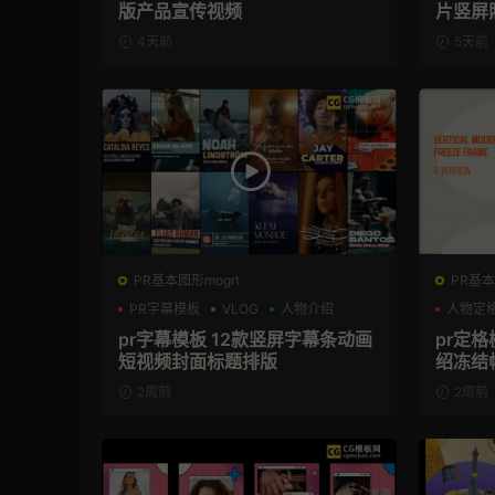
版产品宣传视频
片竖屏
4天前
5天前
PR基本图形mogrt
PR基本
PR字幕模板
VLOG
人物介绍
人物定
pr字幕模板 12款竖屏字幕条动画
pr定
短视频封面标题排版
绍冻结
2周前
2周前