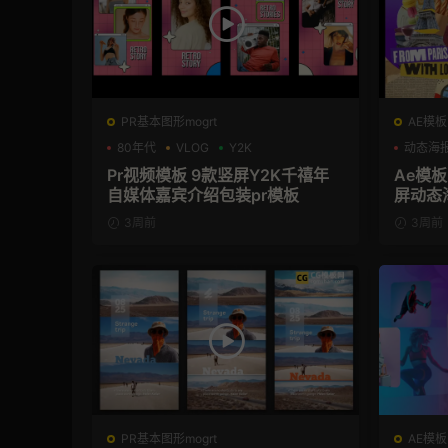
PR基本图形mogrt
AE模板
80年代
VLOG
Y2K
动态海
Pr视频模板 9款竖屏Y2K千禧年
Ae模
自媒体嘉宾介绍包装pr模板
屏动态
3周前
3周前
PR基本图形mogrt
AE模板