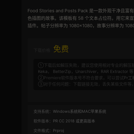
Food Stories and Posts Pack 是一款外观
色插图的故事。该模板有 58 个文本占位符。用它
插件。帖子分辨率为 1080×1080，故事分辨率为 1080
免费
下载价格
①下载后如解压失败，建议您使用相对专业的解压
Keka
，
BetterZip
，
Unarchiver
，
RAR Extractor
等
②Premiere软件版本号不符合要求，可以尝试
Pr
③对于任何问题：下载链接无效，丢失某些文件等
支持系统：
Windows系统和MAC苹果系统
软件版本：
PR CC 2018 或更高版本
文件格式：
Prproj