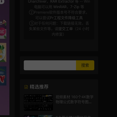
Unarchiver
，
RAR Extractor
等 -- Win
电脑可以用
WinRAR
，
7-Zip
等
②Premiere软件版本号不符合要求，
可以尝试
Pr工程文件降级工具
③对于任何问题：下载链接无效，丢
失某些文件等，请
提交工单
（24 小时
内修复）
精选推荐
视频素材 160个4K数学
物理公式数字符号图标
mg图形动画