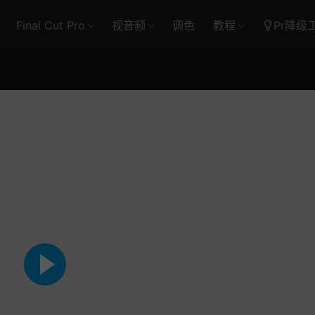
Final Cut Pro
视音频
调色
教程
Pr降级