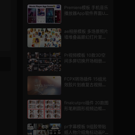
Premiere模板 手机音乐
播放器App软件界面UI
进度条动画视频样机pr
模版
ae相册模板 多场景照片
墙堆叠画廊幻灯片宣传
视频
Pr视频模板 10款3D空
间多屏切换开场相册视
频展示照片墙pr模板
FCPX转场插件 15组光
效胶片划痕复古视频过
渡
finalcutpro插件 20款图
形笔刷圆形视频边框遮
罩fcpx片头插件
pr字幕模板 9组胶带贴
纸人物介绍角标动画PR