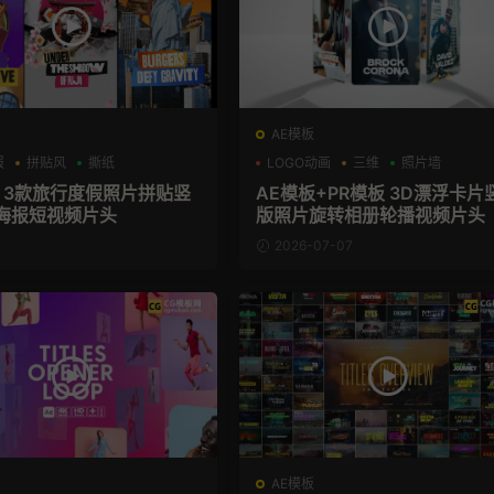
AE模板
报
拼贴风
撕纸
LOGO动画
三维
照片墙
板 3款旅行度假照片拼贴竖
AE模板+PR模板 3D漂浮卡片
海报短视频片头
版照片旋转相册轮播视频片头
2026-07-07
AE模板