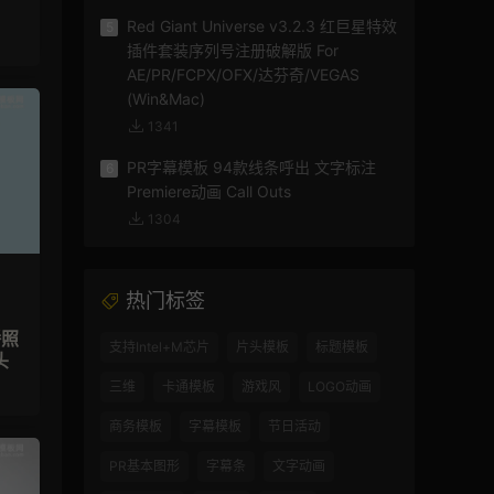
Red Giant Universe v3.2.3 红巨星特效
5
插件套装序列号注册破解版 For
AE/PR/FCPX/OFX/达芬奇/VEGAS
(Win&Mac)
1341
PR字幕模板 94款线条呼出 文字标注
6
Premiere动画 Call Outs
1304
热门标签
播照
支持Intel+M芯片
片头模板
标题模板
头
三维
卡通模板
游戏风
LOGO动画
商务模板
字幕模板
节日活动
PR基本图形
字幕条
文字动画