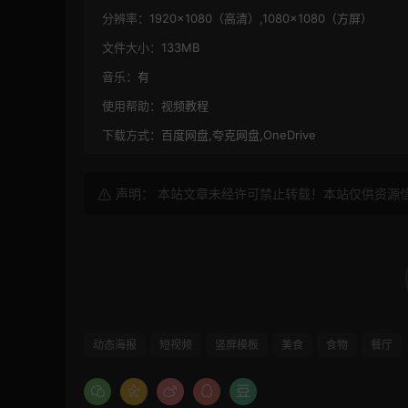
分辨率：
1920×1080（高清）,1080×1080（方屏）
文件大小：
133MB
音乐：
有
使用帮助：
视频教程
下载方式：
百度网盘,夸克网盘,OneDrive
声明： 本站文章未经许可禁止转载！本站仅供资源
动态海报
短视频
竖屏模板
美食
食物
餐厅