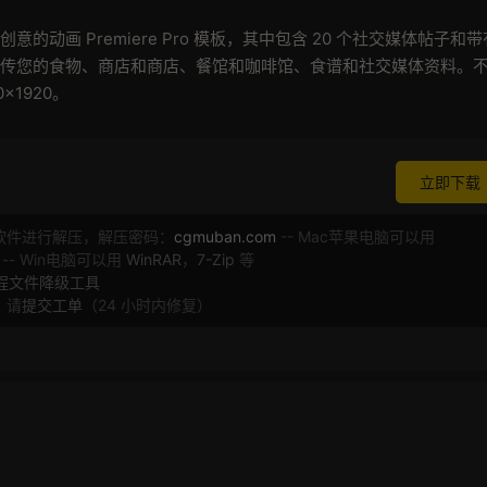
干净且富有创意的动画 Premiere Pro 模板，其中包含 20 个社交媒体帖子和
来宣传您的食物、商店和商店、餐馆和咖啡馆、食谱和社交媒体资料。
×1920。
立即下载
软件进行解压，解压密码：
cgmuban.com
-- Mac苹果电脑可以用
 -- Win电脑可以用
WinRAR
，
7-Zip
等
工程文件降级工具
，请
提交工单
（24 小时内修复）