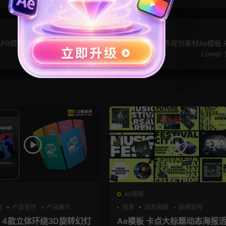
PR模板
AE模板：弹跳字幕条 干净简约商务字幕条视频素材Ae模板 Ri
Lower 
AE模板
绍
产品宣传
产品展示
创意
动态海报
品牌宣传
板 4款立体环绕3D旋转幻灯
Ae模板 卡点大标题动态海报