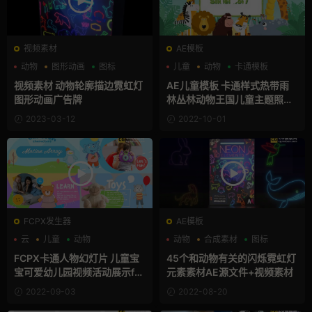
视频素材
AE模板
动物
图形动画
图标
儿童
动物
卡通模板
视频素材 动物轮廓描边霓虹灯
AE儿童模板 卡通样式热带雨
图形动画广告牌
林丛林动物王国儿童主题照片
展示幻灯片动画
2023-03-12
2022-10-01
FCPX发生器
AE模板
云
儿童
动物
动物
合成素材
图标
FCPX卡通人物幻灯片 儿童宝
45个和动物有关的闪烁霓虹灯
宝可爱幼儿园视频活动展示fc
元素素材AE源文件+视频素材
px模板
2022-09-03
2022-08-20