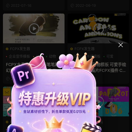
海报模板
2022-07-16
2022-06-19
FCPX发生器
FCPX发生器
企业宣传模板
公司
动物
动物
卡通模板
可爱
FCPX水墨模板 油漆画笔笔刷
30个卡通小动物模板 可爱手绘
幻灯片图文相册fcpx插件 The
画笔贴纸动画片FCPX插件 Ca
Inspiration - Photo Slidesh
rtoon Animals Animations
2022-04-30
2022-03-28
ow
FCPX发生器
PR工程模板prproj
儿童
创意
动物
人物定格特写动画