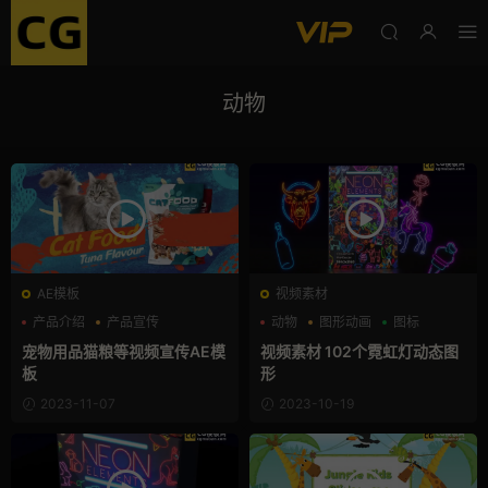
动物
AE模板
视频素材
产品介绍
产品宣传
动物
图形动画
图标
产品展示
宠物用品猫粮等视频宣传AE模
视频素材 102个霓虹灯动态图
板
形
2023-11-07
2023-10-19