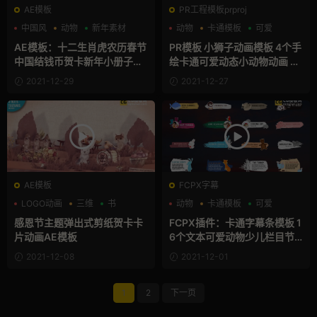
AE模板
PR工程模板prproj
中国风
动物
新年素材
动物
卡通模板
可爱
AE模板：十二生肖虎农历春节
PR模板 小狮子动画模板 4个手
中国结钱币贺卡新年小册子动
绘卡通可爱动态小动物动画 Li
画AE模板 Chinese New Year
ons. Hand Drawn Pack
2021-12-29
2021-12-27
Booklet
AE模板
FCPX字幕
LOGO动画
三维
书
动物
卡通模板
可爱
感恩节主题弹出式剪纸贺卡卡
FCPX插件：卡通字幕条模板 1
片动画AE模板
6个文本可爱动物少儿栏目节
目解说综艺标题finalcutpro插
2021-12-08
2021-12-01
件 Kids Animals Lower Thir
ds
1
2
下一页