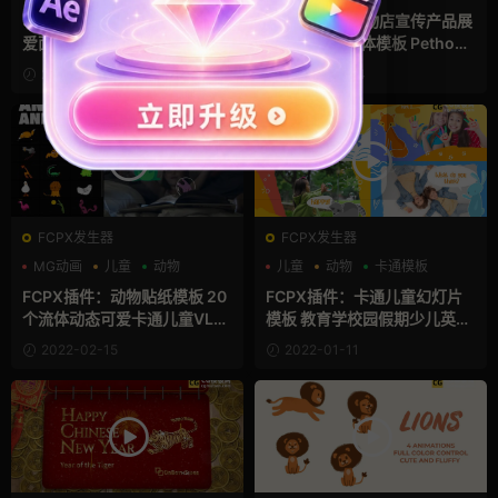
企业宣传模板
公司
36个FCPX透明表情包 卡通可
Pr片头模板 宠物店宣传产品展
爱面部表情动画fcpx素材 Fun
示介绍Pr自媒体模板 Pethous
ny Emoji
e and Pets Shop and Animal
2022-03-16
2022-03-04
Promo
FCPX发生器
FCPX发生器
MG动画
儿童
动物
儿童
动物
卡通模板
FCPX插件：动物贴纸模板 20
FCPX插件：卡通儿童幻灯片
个流体动态可爱卡通儿童VLO
模板 教育学校园假期少儿英语
G贴图动画fcpx插件 Animals
培训宣传finalcutpro插件 Car
2022-02-15
2022-01-11
Animated Stickers Pack
toon Kids Slideshow