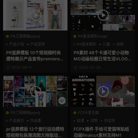
PR工程模板prproj
PR基本图形mogrt
产品介绍
产品宣传
PR基本图形
儿童
动物
产品展示
PR竖屏模板 10个短视频时尚
PR素材 48个卡通可爱小动物
模特展示产品宣传premiere模
MG动画标题日常生活VLOG
板
视频素材mogrt
2022-08-11
2022-07-29
PR工程模板prproj
FCPX发生器
产品展示
作品集
动漫
动物
手绘风
动态海报
pr竖屏模板 12个旅行运动模特
FCPX插件 手绘可爱猫咪贴纸
短视频包装潮流图文排版动态
动画finalcut素材支持M1