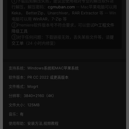
①下载后如解压失败，建议您使用相对专业的解压软件进
行解压，解压密码：
cgmuban.com
-- Mac苹果电脑可以用
Keka
，
BetterZip
，
Unarchiver
，
RAR Extractor
等 -- Win
电脑可以用
WinRAR
，
7-Zip
等
②Premiere软件版本号不符合要求，可以尝试
Pr工程文件
降级工具
③对于任何问题：下载链接无效，丢失某些文件等，请
提
交工单
（24 小时内修复）
支持系统：
Windows系统和MAC苹果系统
软件版本：
PR CC 2022 或更高版本
文件格式：
Mogrt
分辨率：
3840×2160（4K）
文件大小：
125MB
音乐：
有
使用帮助：
安装方法,视频教程