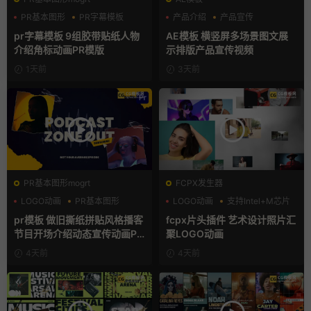
PR基本图形
PR字幕模板
产品介绍
产品宣传
人物介绍
产品展示
pr字幕模板 9组胶带贴纸人物
AE模板 横竖屏多场景图文展
介绍角标动画PR模版
示排版产品宣传视频
1天前
3天前
PR基本图形mogrt
FCPX发生器
LOGO动画
PR基本图形
LOGO动画
支持Intel+M芯片
复古风
汇聚
pr模板 做旧撕纸拼贴风格播客
fcpx片头插件 艺术设计照片汇
节目开场介绍动态宣传动画PR
聚LOGO动画
模版
4天前
4天前