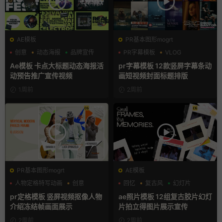
AE模板
PR基本图形mogrt
创意
动态海报
品牌宣传
PR字幕模板
VLOG
人物介绍
Ae模板 卡点大标题动态海报活
pr字幕模板 12款竖屏字幕条动
动预告推广宣传视频
画短视频封面标题排版
1周前
2周前
PR基本图形mogrt
AE模板
人物定格特写动画
创意
回忆
复古风
幻灯片
动态海报
pr定格模板 竖屏视频抠像人物
ae照片模板 12组复古胶片幻灯
介绍冻结帧画面展示
片拍立得图片展示宣传
2周前
2周前