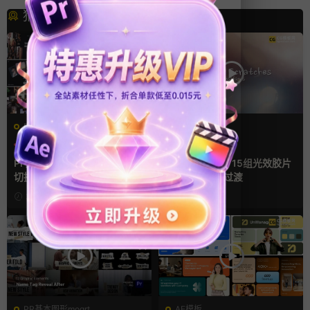
猜你喜欢
PR基本图形mogrt
FCPX转场
PR基本图形
企业宣传模板
光效
复古风
幻灯片
支持Intel+M芯片
Pr视频模板 10款3D空间多屏
FCPX转场插件 15组光效胶片
切换开场相册视频展示照片墙
划痕复古视频过渡
pr模板
2小时前
2小时前
PR基本图形mogrt
AE模板