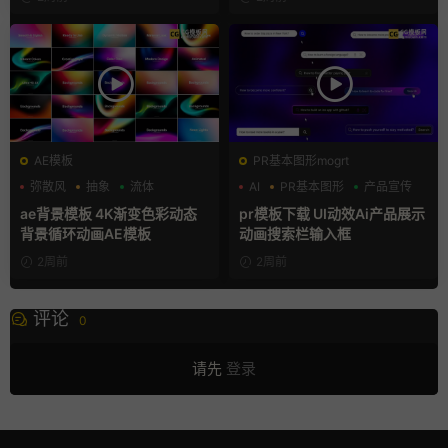
AE模板
PR基本图形mogrt
弥散风
抽象
流体
AI
PR基本图形
产品宣传
ae背景模板 4K渐变色彩动态
pr模板下载 UI动效Ai产品展示
背景循环动画AE模板
动画搜索栏输入框
2周前
2周前
评论
0
请先
登录