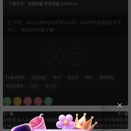
下载方式：
百度网盘,夸克网盘,OneDrive
声明： 本站文章未经许可禁止转载！本站仅供资源信息交流
学习， 版权说明
点此了解
！
4
0
PR基本图形
动态海报
噪点
复古风
时尚
潮流模板
电影风模板
艺术
设计感
上一篇
下一篇
AE模板 淡入淡出字幕轮播渐隐卡
Ae字幕模板 43个信号故障失真
点快闪文字动画
VHS毛刺赛博朋克文字特效