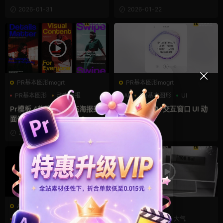
2026-01-31
2026-01-22
PR基本图形mogrt
PR基本图形mogrt
PR基本图形
动态海报
AI
PR基本图形
UI
噪点
Pr模板 4款横竖屏动态海报封
Pr模板 7款 AI 交互窗口 UI 动
面设计
效设计
2026-01-20
2026-01-11
AE模板
AE模板
UI
动态海报
商务模板
作品集
创意
大气