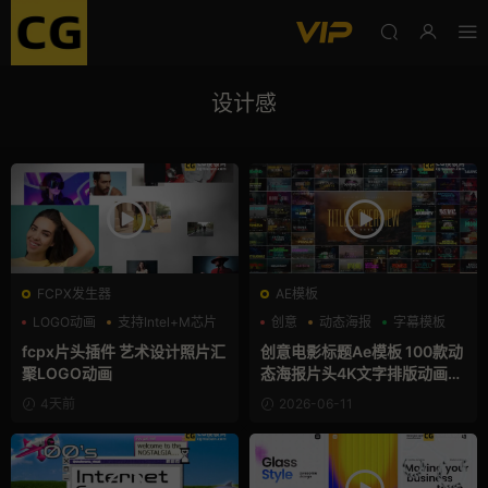
设计感
FCPX发生器
AE模板
LOGO动画
支持Intel+M芯片
创意
动态海报
字幕模板
汇聚
fcpx片头插件 艺术设计照片汇
创意电影标题Ae模板 100款动
聚LOGO动画
态海报片头4K文字排版动画A
E模版
4天前
2026-06-11