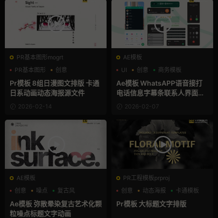
PR基本图形mogrt
AE模板
PR基本图形
创意
UI
创意
商务模板
动态海报
Pr模板 8组日漫图文排版 卡通
Ae模板 WhatsAPP语音接打
日系动画动态海报源文件
电话信息字幕条联系人界面样
机
2026-02-14
2026-02-07
AE模板
PR工程模板prproj
创意
噪点
复古风
创意
动态海报
卡通模板
Ae模板 弥散晕染复古艺术化颗
Pr模板 大标题文字排版
粒噪点标题文字动画