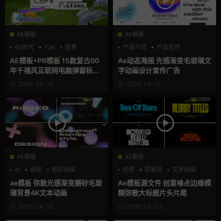
AE模板
AE模板
80年代
Y2K
创意
产品介绍
产品宣传
产品展示
AE模板+PR模板 15款复古00
Ae动态海报 光感渐变毛玻璃文
年千禧风互联网电脑弹窗标题
字动画设计宣传广告
贴图动画
2026-06-08
2026-04-15
AE模板
AE模板
AI
创意
图形动画
创意
弥散风
文字动画
ae模板 弥散光感渐变磨砂毛玻
Ae模板源文件 创意噪点边缘模
璃背景4K文本动画
糊弥散大标题片头片尾
2026-04-10
2026-04-03