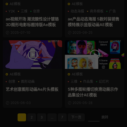
AE模板
AE模板
Y2K
三维
创意
动态海报
商务模板
广告
ae视频开场 潮流酸性设计镀铬
ae产品动态海报 5款时装销售
3D图形电影标题排版Ae模板
模特展示竖版动画AE模板
2025-07-10
2025-06-25
AE模板
AE模板
创意
图形动画
三维
作品集
幻灯片
孟菲斯风格
艺术创意图形动画Ae片头模板
5种多图轮播切换滑动展示作
品集设计AE模板
2025-06-03
2025-05-28
1
2
3
...
7
下一页
跳转