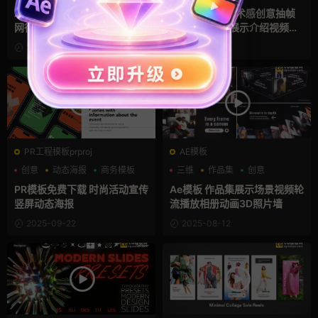
AE模板 时尚界面UI设计互联
ae模板 38秒艺术感创意抽帧
网行业企业宣传招聘广告动画
定格照片堆叠展示介绍视频开
场
2025-12-31
2025-10-01
PR工程模板prproj
AE模板
创意
动态海报
商务模板
三维
作品集
创意
PR模板免费下载 时尚活动宣传
Ae模板 作品集展示场景视频轮
竖屏动态海报
流播放相册动画3D照片墙
2025-09-22
2025-08-12