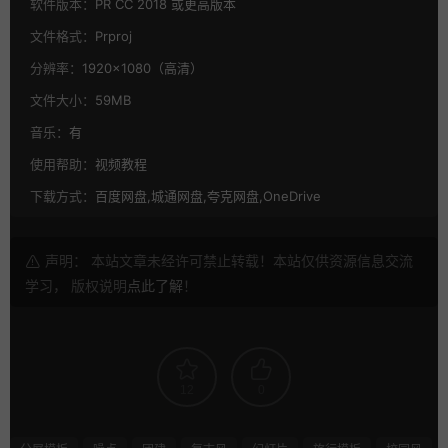
软件版本：
PR CC 2018 或更高版本
文件格式：
Prproj
分辨率：
1920×1080（高清）
文件大小：
59MB
音乐：
有
使用帮助：
视频教程
下载方式：
百度网盘,城通网盘,夸克网盘,OneDrive
声明： 本站文章未经许可禁止转载！本站仅供资源信息交流
学习， 版权说明
点此了解
！
12
0