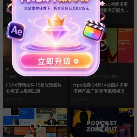
幻灯片
ae相册模板 多场景照片墙堆叠
Pr视频模板 10款3D空间多屏
画廊幻灯片宣传视频
切换开场相册视频展示照片墙
pr模板
2天前
3天前
FCPX转场
FCPX发生器
光效
复古风
产品宣传
企业宣传模板
支持Intel+M芯片
分屏模板
FCPX转场插件 15组光效胶片
fcpx插件 34秒14张照片多屏
划痕复古视频过渡
模特产品广告宣传视频相册
3天前
4天前