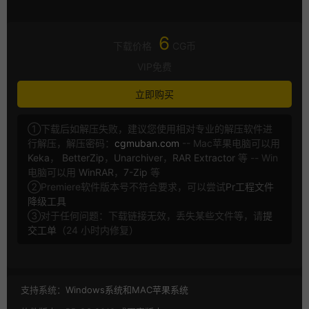
6
下载价格
CG币
VIP免费
立即购买
①下载后如解压失败，建议您使用相对专业的解压软件进
行解压，解压密码：
cgmuban.com
-- Mac苹果电脑可以用
Keka
，
BetterZip
，
Unarchiver
，
RAR Extractor
等 -- Win
电脑可以用
WinRAR
，
7-Zip
等
②Premiere软件版本号不符合要求，可以尝试
Pr工程文件
降级工具
③对于任何问题：下载链接无效，丢失某些文件等，请
提
交工单
（24 小时内修复）
支持系统：
Windows系统和MAC苹果系统