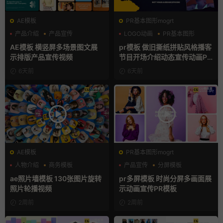
AE模板
PR基本图形mogrt
产品介绍
产品宣传
LOGO动画
PR基本图形
产品展示
复古风
AE模板 横竖屏多场景图文展
pr模板 做旧撕纸拼贴风格播客
示排版产品宣传视频
节目开场介绍动态宣传动画PR
模版
6天前
6天前
AE模板
PR基本图形mogrt
人物介绍
商务模板
产品宣传
分屏模板
幻灯片
品牌宣传
ae照片墙模板 130张图片旋转
pr多屏模板 时尚分屏多画面展
照片轮播视频
示动画宣传PR模板
2周前
2周前