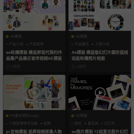
AE模板
AE模板
产品介绍
产品宣传
产品展示
人物介绍
产品展示
团队介绍
ae轮播模板 横竖屏现代简约作
Ae模板 横竖版幻灯片圆形弧线
品集产品展示宣传视频AE模板
动态轮播照片相册
2周前
2周前
PR基本图形mogrt
AE模板
人物定格特写动画
创意
回忆
复古风
幻灯片
动态海报
pr定格模板 竖屏视频抠像人物
ae照片模板 12组复古胶片幻灯