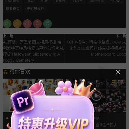
分屏模板
噪点
团建
复古风
幻灯片
旅行模板
校园风
毕业模板
电影风模板
上一篇
下一篇
AE模板：万圣节图文相册模板 哈
FCPX插件：科技电路板LOGO 未
利波特哥特风格复古墓地幻灯片AE
来科幻工业风排线主板视频片头
模板 Halloween Slideshow In A
Motherboard Logo
Foggy Cemetery
猜你喜欢
AE模板
PR基本图形mogrt
LOGO动画
三维
幻灯片
PR基本图形
企业宣传模板