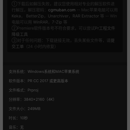
①下载后如解压失败，建议您使用相对专业的解压软件进
行解压，解压密码：
cgmuban.com
-- Mac苹果电脑可以用
Keka
，
BetterZip
，
Unarchiver
，
RAR Extractor
等 -- Win
电脑可以用
WinRAR
，
7-Zip
等
②Premiere软件版本号不符合要求，可以尝试
Pr工程文件
降级工具
③对于任何问题：下载链接无效，丢失某些文件等，请
提
交工单
（24 小时内修复）
支持系统：
Windows系统和MAC苹果系统
软件版本：
PR CC 2017 或更高版本
文件格式：
Prproj
分辨率：
3840×2160（4K）
文件大小：
249MB
时长：
10秒
音乐：
无