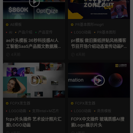
AE模板
PR基本图形mogrt
AI
产品介绍
产品宣传
LOGO动画
PR基本图形
复古风
ae片头模板 36秒科技感AI人
pr模板 做旧撕纸拼贴风格播客
工智能SaaS产品图文数据展示
节目开场介绍动态宣传动画PR
宣传视频AE模板
模版
4天前
6天前
FCPX发生器
FCPX发生器
LOGO动画
支持Intel+M芯片
LOGO动画
商务模板
汇聚
支持Intel+M芯片
fcpx片头插件 艺术设计照片汇
FCPX中文插件 玻璃质感AI搜
聚LOGO动画
索Logo展示片头