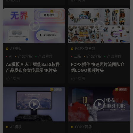
6天前
1周前
AE模板
FCPX发生器
AI
产品介绍
产品宣传
三维
产品介绍
产品宣传
Ae模板 AI人工智能SaaS软件
FCPX插件 快速照片流团队介
产品发布会宣传展示4K片头
绍LOGO视频片头
1周前
1周前
AE模板
FCPX转场