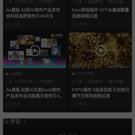
AI
产品介绍
产品宣传
三维
叠加素材
图形动画
Ae模板 30秒AI软件产品发布
fcpx转场插件 10个水墨烟雾叠
会科技品牌宣传片4K片头
加层视频过渡
2周前
2周前
AE模板
FCPX转场
AI
产品介绍
产品宣传
三维
叠加素材
婚礼模板
Ae模板 创意AI生图SaaS软件
FCPX插件 3组金色粒子光效闪
产品发布会功能展示宣传片4K
耀节日转场视频过渡
片头
2周前
3周前
评论
0