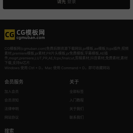
请先
登录
CG模板网(cgmuban.com)免费后期资源下载网站,pr模板,ae模板,fcpx插件,视频
素材
,premiere模板,pr素材,PR片头模板,pr免费模板,字幕模板,AE插
件,mogrt,premiere,LUT,PR,AE,fcpx,finalcut,剪辑素材,抖音素材,免费素材,素材
下载,支持M芯片
Windows 使用 Ctrl + D，Mac 使用 Command + D，即可收藏网站
会员服务
关于
加入会员
全部标签
会员须知
入门教程
法律申明
关于我们
网站协议
联系我们
搜索