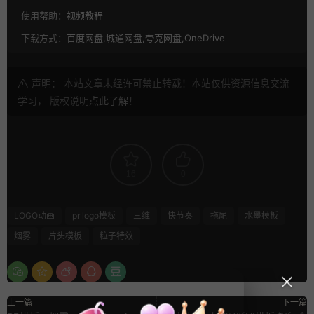
使用帮助：
视频教程
下载方式：
百度网盘,城通网盘,夸克网盘,OneDrive
声明： 本站文章未经许可禁止转载！本站仅供资源信息交流
学习， 版权说明
点此了解
！
16
0
LOGO动画
pr logo模板
三维
快节奏
拖尾
水墨模板
烟雾
片头模板
粒子特效
上一篇
下一篇