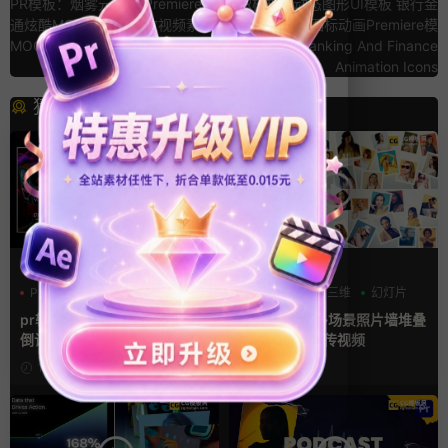
PR模板：烟雾元素包 Premiere卡
PR模板：动态图形UI模板 银行金
通炫酷MG动画图形特效视频素材
融财经VLOG图标动画Premiere模
MOGRT模板 Smoke
板 Banking And Finance
Animation Icons
猜你喜欢
PR基本图形mogrt
AE模板
PR基本图形
三维
倒计时
LOGO动画
三维
幻灯片
pr轮播模板 方屏竖屏4K展示
ae相册模板 多场景照片墙堆叠
倒计时轮播图PR模版
画廊幻灯片宣传视频
11小时前
1天前