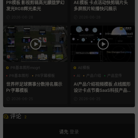
PR模板 影视剪辑高光朦胧梦幻
AE模板 卡点活动快剪辑片头
发光RGB辉光柔光
多屏照片轮播快闪展示
2026-06-28
2026-06-28
PR基本图形mogrt
AE模板
PR基本图形
PR字幕模板
AI
产品介绍
产品宣传
分数
世界杯足球赛事分数排名展示
AI产品介绍视频模板 点线图形
Pr字幕模板
设计卡点节奏SaaS科技产品宣
传片AE模板
2026-06-25
2026-06-25
评论
2
请先
登录