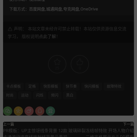
下载方式：
百度网盘,城通网盘,夸克网盘,OneDrive
声明： 本站文章未经许可禁止转载！本站仅供资源信息交流
学习， 版权说明
点此了解
！
25
0
卡点模板
定格
快剪模板
快节奏
快闪模板
故障特效
时尚
运动
闪烁
频闪
黑白
上一篇
下一篇
PR模板：UP主惊讶线条背景 12款
玻璃碎裂冻结帧特效 开场人物介绍
卡通流动速度线放射线背景元素视
三维定格展示片头PR模板