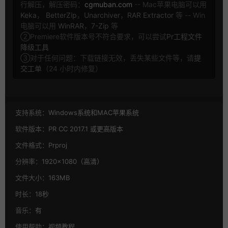
行解压，解压密码：
cgmuban.com
-- Mac苹果电脑可以用
Keka
，
BetterZip
，
Unarchiver
，
RAR Extractor
等 -- Win
电脑可以用
WinRAR
，
7-Zip
等
②Premiere软件版本号不符合要求，可以尝试
Pr工程文件
降级工具
③对于任何问题：下载链接无效，丢失某些文件等，请
提
交工单
（24 小时内修复）
支持系统：
Windows系统和MAC苹果系统
软件版本：
PR CC 2017.1 或更高版本
文件格式：
Prproj
分辨率：
1920×1080（高清）
文件大小：
163MB
时长：
18秒
音乐：
有
使用帮助：
视频教程