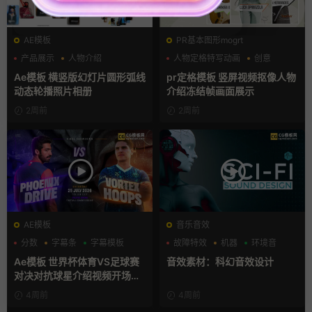
AE模板
PR基本图形mogrt
产品展示
人物介绍
人物定格特写动画
创意
团队介绍
动态海报
Ae模板 横竖版幻灯片圆形弧线
pr定格模板 竖屏视频抠像人物
动态轮播照片相册
介绍冻结帧画面展示
2周前
2周前
AE模板
音乐音效
分数
字幕条
字幕模板
故障特效
机器
环境音
Ae模板 世界杯体育VS足球赛
音效素材：科幻音效设计
对决对抗球星介绍视频开场片
头
4周前
4周前