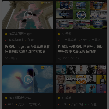
PR基本图形mogrt
AE模板
PR基本图形
像素
PR字幕模板
分数
字幕条
故障特效
Pr模板mogrt 画面失真像素化
Pr模板+AE模板 世界杯足球比
扭曲故障抠像毛刺拉丝效果
赛分数排名展示视频包装
4周前
2026-06-29
PR工程模板prproj
AE模板
RGB
光效
故障特效
三维
产品介绍
产品宣传