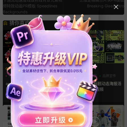
频特效动画PR模板 Speedlines
Breaking Glass Intro
Backgrounds
猜你喜欢
AE模板
AE模板
分数
字幕模板
比赛
创意
动态海报
品牌宣传
ae体育模板 足球比赛队伍PK
Ae模板 卡点大标题动态海报活
比分牌对决卡片球员介绍宣传
动预告推广宣传视频
视频AE模板
2天前
1周前