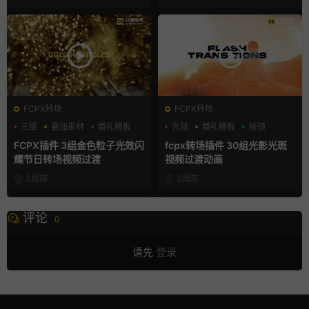
FCPX转场
FCPX转场
三维
叠加素材
婚礼模板
光效
婚礼模板
棱镜
FCPX插件 3组金色粒子光效闪
fcpx转场插件 30组光影光斑
耀节日转场视频过渡
视频过渡动画
3周前
3周前
评论
0
请先
登录