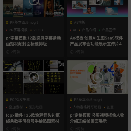
PR基本图形mogrt
AE模板
PR字幕模板
VLOG
AI
产品介绍
产品宣传
人物介绍
pr字幕模板 12款竖屏字幕条动
Ae模板 创意AI生图SaaS软件
画短视频封面标题排版
产品发布会功能展示宣传片4K
片头
2周前
2周前
FCPX发生器
PR基本图形mogrt
叠加素材
图形动画
人物定格特写动画
创意
手绘风
动态海报
fcpx插件 135款涂鸦箭头边框
pr定格模板 竖屏视频抠像人物
线条数字母符号手绘贴图素材
介绍冻结帧画面展示
2周前
2周前