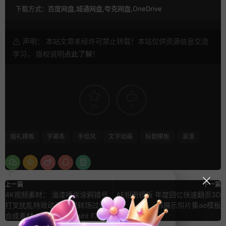
下载方式：
百度网盘,城通网盘,夸克网盘,OneDrive
声明： 本站文章未经许可禁止转载！本站仅供资源信息交流
学习， 版权说明
点此了解
！
13
0
婚礼模板
字幕条
手绘风
文字动画
标题模板
浪漫
上一篇
下一篇
4K视频素材： 油漆喷涂涂鸦错号
AE相册模板 年度回忆快速翻页3D
打叉扰乱特效动画 视频转场过渡
书展示照片集ae模板
合成素材 CinePacks Paint FX