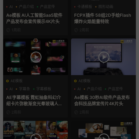
AI
产品介绍
产品宣传
卡通模板
图形动画
手绘风
Ae模板 AI人工智能SaaS软件
FCPX插件 58组2D手绘Flash
产品发布会宣传展示4K片头
爆炸火焰能量特效
1周前
2周前
AE模板
AE模板
AI
字幕条
字幕模板
AI
产品介绍
产品宣传
AE字幕模板 霓虹抽象科幻介
Ae模板 30秒AI软件产品发布
绍卡片弥散渐变光晕玻璃人名
会科技品牌宣传片4K片头
条
2周前
2周前