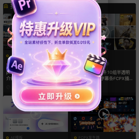
猜你喜欢
PR基本图形mogrt
FCPX字幕
PR基本图形
PR字幕模板
商务模板
字幕条
人物介绍
字幕模板
pr字幕模板 9组胶带贴纸人物
finalcutpro插件 10组半透明
介绍角标动画PR模版
磨砂液态玻璃字幕条FCPX插
件
3天前
1周前
AE模板
FCPX发生器