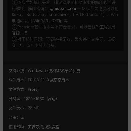
①下载后如解压失败，建议您使用相对专业的解压软件进
行解压，解压密码：
cgmuban.com
-- Mac苹果电脑可以用
Keka
，
BetterZip
，
Unarchiver
，
RAR Extractor
等 -- Win
电脑可以用
WinRAR
，
7-Zip
等
②Premiere软件版本号不符合要求，可以尝试
Pr工程文件
降级工具
③对于任何问题：下载链接无效，丢失某些文件等，请
提
交工单
（24 小时内修复）
支持系统：
Windows系统和MAC苹果系统
软件版本：
PR CC 2018 或更高版本
文件格式：
Prproj
分辨率：
1920×1080（高清）
文件大小：
72 MB
音乐：
无
使用帮助：
安装方法,视频教程