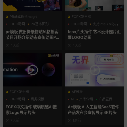
PR基本图形mogrt
FCPX发生器
LOGO动画
PR基本图形
LOGO动画
支持Intel+M芯片
复古风
汇聚
pr模板 做旧撕纸拼贴风格播客
fcpx片头插件 艺术设计照片汇
节目开场介绍动态宣传动画PR
聚LOGO动画
模版
4天前
4天前
FCPX发生器
AE模板
LOGO动画
商务模板
AI
产品介绍
产品宣传
支持Intel+M芯片
FCPX中文插件 玻璃质感AI搜
Ae模板 AI人工智能SaaS软件
索Logo展示片头
产品发布会宣传展示4K片头
7天前
1周前