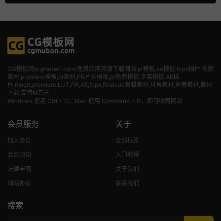
CG模板网(cgmuban.com)免费后期资源下载网站,pr模板,ae模板,fcpx插件,视频
素材
,premiere模板,pr素材,PR片头模板,pr免费模板,字幕模板,AE插
件,mogrt,premiere,LUT,PR,AE,fcpx,finalcut,剪辑素材,抖音素材,免费素材,素材
下载,支持M芯片
Windows 使用 Ctrl + D，Mac 使用 Command + D，即可收藏网站
会员服务
关于
加入会员
全部标签
会员须知
入门教程
法律申明
关于我们
网站协议
联系我们
搜索