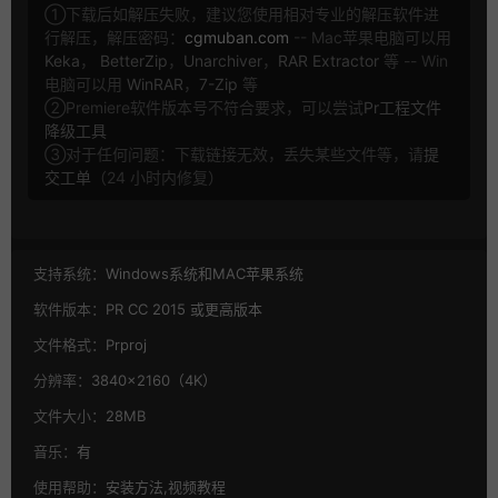
①下载后如解压失败，建议您使用相对专业的解压软件进
行解压，解压密码：
cgmuban.com
-- Mac苹果电脑可以用
Keka
，
BetterZip
，
Unarchiver
，
RAR Extractor
等 -- Win
电脑可以用
WinRAR
，
7-Zip
等
②Premiere软件版本号不符合要求，可以尝试
Pr工程文件
降级工具
③对于任何问题：下载链接无效，丢失某些文件等，请
提
交工单
（24 小时内修复）
支持系统：
Windows系统和MAC苹果系统
软件版本：
PR CC 2015 或更高版本
文件格式：
Prproj
分辨率：
3840×2160（4K）
文件大小：
28MB
音乐：
有
使用帮助：
安装方法,视频教程