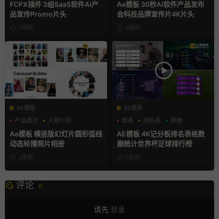
FCPX插件 3组SaaS软件Ai产
Ae模板 30秒AI软件产品发布
品宣传Promo片头
会科技品牌宣传片4K片头
2周前
2周前
AE模板
AE模板
产品展示
人物介绍
图表
排名表
数据
团队介绍
Ae模板 横竖版幻灯片圆形弧线
AE模板 4K记分板排名表格数
动态轮播照片相册
据统计世界杯足球排行榜
2周前
2周前
评论
0
请先
登录