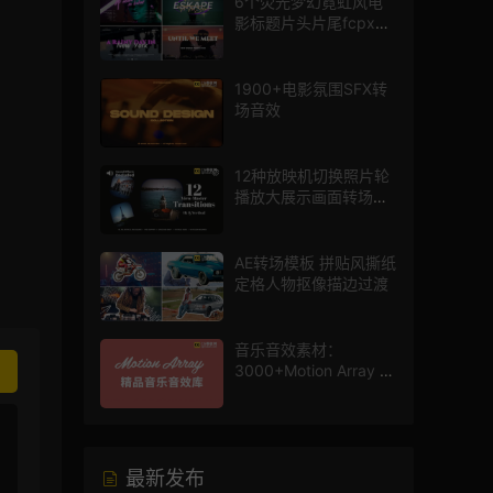
6个荧光梦幻霓虹风电
影标题片头片尾fcpx插
件
1900+电影氛围SFX转
场音效
12种放映机切换照片轮
播放大展示画面转场动
画AE模板
AE转场模板 拼贴风撕纸
定格人物抠像描边过渡
音乐音效素材：
3000+Motion Array 影
片配乐音效素材库
最新发布