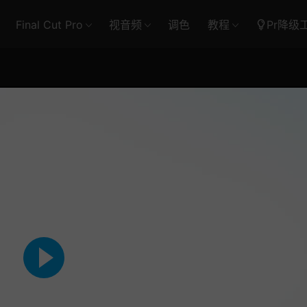
Final Cut Pro
视音频
调色
教程
Pr降级