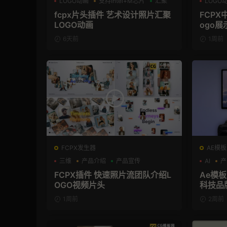
LOGO动画
支持Intel+M芯片
汇聚
LOGO
支持Int
fcpx片头插件 艺术设计照片汇聚
FCPX
LOGO动画
ogo展
6天前
1周前
FCPX发生器
AE模板
三维
产品介绍
产品宣传
AI
产
FCPX插件 快速照片流团队介绍L
Ae模板
OGO视频片头
科技品
1周前
2周前