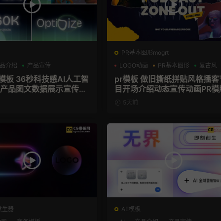
PR基本图形mogrt
品介绍
产品宣传
LOGO动画
PR基本图形
复古风
技感AI人工智
pr模板 做旧撕纸拼贴风格播客
aS产品图文数据展示宣传视
目开场介绍动态宣传动画PR模
模板
5天前
发生器
AE模板