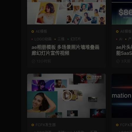
AE模板
AE模板
LOGO动画
三维
幻灯片
AI
产
ae相册模板 多场景照片墙堆叠画
ae片头模板 36秒科
廊幻灯片宣传视频
能Sa
频AE
12小时前
3天前
FCPX发生器
FCPX