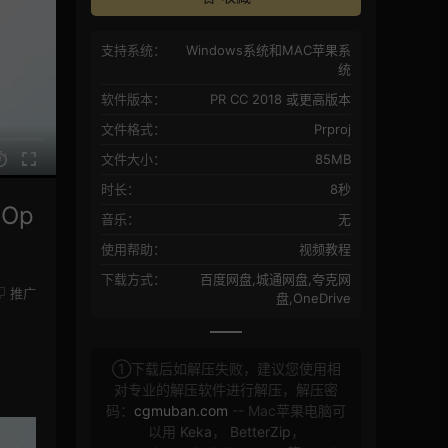
支持系统：
Windows系统和MAC苹果系
统
软件版本：
PR CC 2018 或更高版本
文件格式：
Prproj
文件大小：
85MB
时长：
8秒
Op
音乐：
无
使用帮助：
视频教程
下载方式：
百度网盘,城通网盘,夸克网
推广
盘,OneDrive
①下载后如解压失败，建议您使用相
对专业的解压软件进行解压，解压密
码：
cgmuban.com
-- Mac苹果电脑可
以用
Keka
，
BetterZip
，