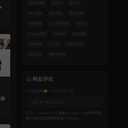
自媒体模板
幻灯片
复古风
产
电子相册
竖屏模板
视频开场
转场模板
企业宣传模板
手绘风
pr logo模板
MG动画
动态海报
潮流模板
大标题
科技风模板
照片展示
电影风模板
网友评论
CG模板网
• 2026-07-05
线动
这是 33 格的 LUT 包
来源：
Canon LUTs 佳能C-Log2 C-Log3转阿莱
胶片色彩商业调色预设包 Phantom