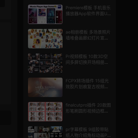
Premiere模板 手机音乐
播放器App软件界面UI
进度条动画视频样机pr
模版
ae相册模板 多场景照片
墙堆叠画廊幻灯片宣传
视频
Pr视频模板 10款3D空
间多屏切换开场相册视
频展示照片墙pr模板
FCPX转场插件 15组光
效胶片划痕复古视频过
渡
finalcutpro插件 20款图
形笔刷圆形视频边框遮
罩fcpx片头插件
pr字幕模板 9组胶带贴
纸人物介绍角标动画PR