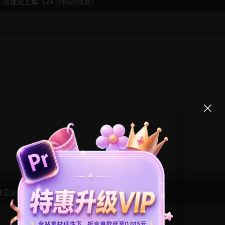
，请
提交工单
（24 小时内修复）
信息交流学习， 版权说明
点此了解
！