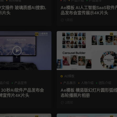
动画
商务模板
AI
产品介绍
产品宣传
el+M芯片
中文插件 玻璃质感AI搜索L
Ae模板 AI人工智能SaaS软件
示片头
品发布会宣传展示4K片头
1周前
AE模板
品介绍
产品宣传
产品展示
人物介绍
团队介绍
 30秒AI软件产品发布会
Ae模板 横竖版幻灯片圆形弧
牌宣传片4K片头
态轮播照片相册
2周前