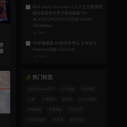
Red Giant Universe v3.2.3 红巨星特效
5
插件套装序列号注册破解版 For
AE/PR/FCPX/OFX/达芬奇/VEGAS
(Win&Mac)
1341
PR字幕模板 94款线条呼出 文字标注
6
节
Premiere动画 Call Outs
版
1304
热门标签
支持Intel+M芯片
片头模板
标题模板
三维
卡通模板
游戏风
LOGO动画
商务模板
字幕模板
节日活动
PR基本图形
字幕条
文字动画