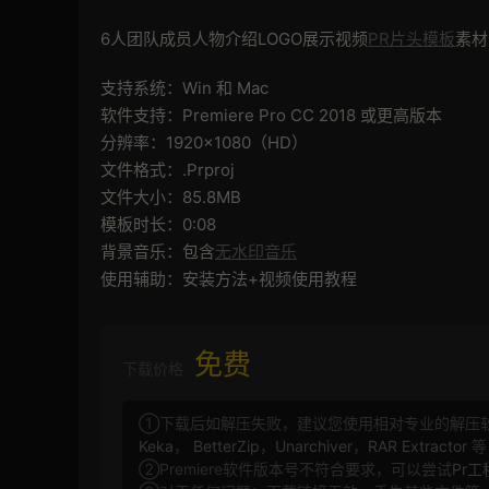
6人团队成员人物介绍LOGO展示视频
PR片头模板
素材
支持系统：Win 和 Mac
软件支持：Premiere Pro CC 2018 或更高版本
分辨率：1920×1080（HD）
文件格式：.Prproj
文件大小：85.8MB
模板时长：0:08
背景音乐：包含
无水印音乐
使用辅助：安装方法+视频使用教程
免费
下载价格
①下载后如解压失败，建议您使用相对专业的解压
Keka
，
BetterZip
，
Unarchiver
，
RAR Extractor
等
②Premiere软件版本号不符合要求，可以尝试
Pr