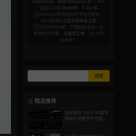
Unarchiver
，
RAR Extractor
等 -- Win
电脑可以用
WinRAR
，
7-Zip
等
②Premiere软件版本号不符合要求，
可以尝试
Pr工程文件降级工具
③对于任何问题：下载链接无效，丢
失某些文件等，请
提交工单
（24 小时
内修复）
精选推荐
视频素材 160个4K数学
物理公式数字符号图标
mg图形动画