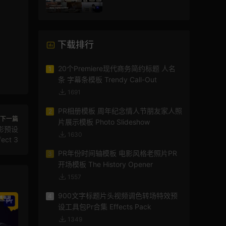
模版
下载排行
20个Premiere现代商务简约标题 人名
1
条 字幕条模板 Trendy Call-Out
1691
PR相册模板 周年纪念情人节朋友家人照
2
下一篇
片展示模板 Photo Slideshow
电影预设
1630
fect 3
PR年份时间轴模板 电影风格老照片PR
3
开场模板 The History Opener
1557
900文字标题片头视频调色转场特效预
4
设工具包Pr合集 Effects Pack
1349