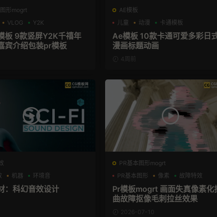
图形mogrt
AE模板
VLOG
Y2K
儿童
动漫
卡通模板
模板 9款竖屏Y2K千禧年
Ae模板 10款卡通可爱多彩日
嘉宾介绍包装pr模板
漫画标题动画
4周前
效
PR基本图形mogrt
效
机器
环境音
PR基本图形
像素
故障特效
材：科幻音效设计
Pr模板mogrt 画面失真像素化
曲故障抠像毛刺拉丝效果
2026-07-10