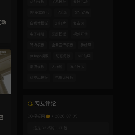
商务模板
字幕模板
节日活动
PR基本图形
字幕条
文字动画
式动
自媒体模板
幻灯片
复古风
电子相册
竖屏模板
视频开场
转场模板
企业宣传模板
手绘风
pr logo模板
动态海报
MG动画
潮流模板
大标题
照片展示
科技风模板
电影风模板
网友评论
CG模板网
• 2026-07-05
扭
这是 33 格的 LUT 包