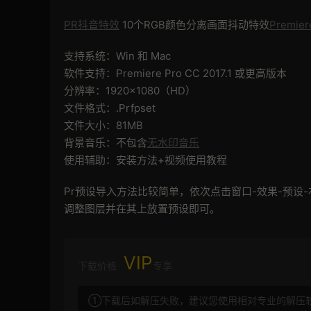
PR抖音特效
10个RGB颜色分离画面抖动特效
Premie
支持系统：Win 和 Mac
软件支持：Premiere Pro CC 2017.1 或更高版本
分辨率：1920×1080（HD）
文件格式：.Prfpset
文件大小：81MB
背景音乐：不包含
无水印音乐
使用辅助：安装方法+视频使用教程
Pr预设导入方法比较简单，依次点击窗口-效果-预
调整图层并在其上放置预设即可。
VIP
下载价格
专享
①下载后如解压失败，建议您使用相对专业的解压