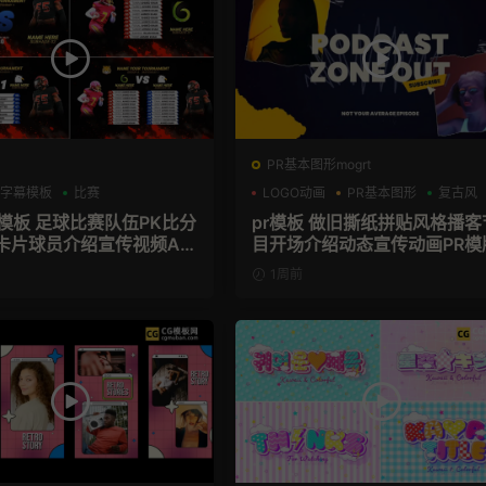
PR基本图形mogrt
字幕模板
比赛
LOGO动画
PR基本图形
复古风
育模板 足球比赛队伍PK比分
pr模板 做旧撕纸拼贴风格播客
卡片球员介绍宣传视频AE
目开场介绍动态宣传动画PR模
1周前