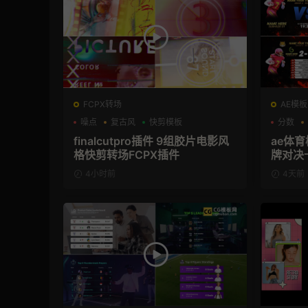
FCPX转场
AE模板
噪点
复古风
快剪模板
分数
finalcutpro插件 9组胶片电影风
ae体
格快剪转场FCPX插件
牌对决
模板
4小时前
4天前