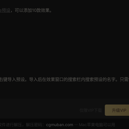
re预设
，可以添加10款效果。
设-右键导入预设。导入后在效果窗口的搜索栏内搜索预设的名字。只需
仅限VIP下载
升级VIP
软件进行解压，解压密码：
cgmuban.com
-- Mac苹果电脑可以用