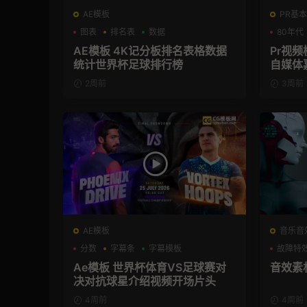
AE模板
PR基本
图表
排名表
数据
80年代
AE模板 4K记分板排名表格数据
Pr视频
统计世界杯足球排行榜
自媒体
2周前
3周前
AE模板
音乐音
分数
字幕条
字幕模板
故障特
Ae模板 世界杯体育VS足球赛对
音效素
决对抗球星介绍视频开场片头
4周前
4周前