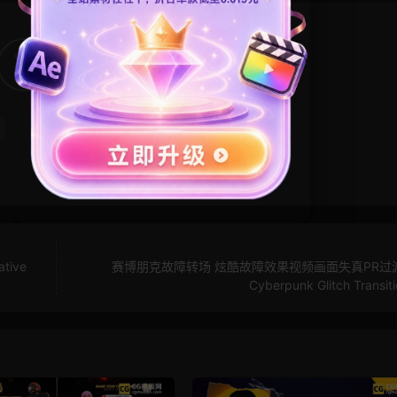
14
0
ive
赛博朋克故障转场 炫酷故障效果视频画面失真PR过
Cyberpunk Glitch Transit