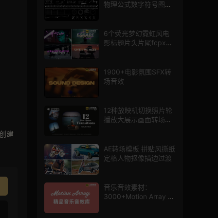
物理公式数字符号图标
mg图形动画
6个荧光梦幻霓虹风电
影标题片头片尾fcpx插
件
1900+电影氛围SFX转
场音效
12种放映机切换照片轮
播放大展示画面转场动
画AE模板
创建
AE转场模板 拼贴风撕纸
定格人物抠像描边过渡
音乐音效素材：
3000+Motion Array 影
片配乐音效素材库