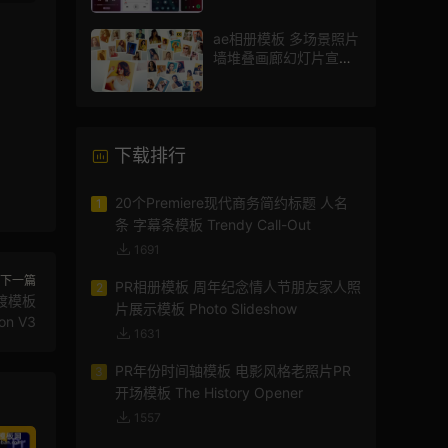
模版
ae相册模板 多场景照片
墙堆叠画廊幻灯片宣传
视频
下载排行
20个Premiere现代商务简约标题 人名
1
条 字幕条模板 Trendy Call-Out
1691
下一篇
PR相册模板 周年纪念情人节朋友家人照
2
渡模板
片展示模板 Photo Slideshow
ion V3
1631
PR年份时间轴模板 电影风格老照片PR
3
开场模板 The History Opener
1557