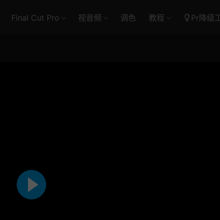
Final Cut Pro
视音频
调色
教程
Pr降级