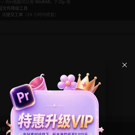
 -- Win电脑可以用
WinRAR
，
7-Zip
等
工程文件降级工具
，请
提交工单
（24 小时内修复）
信息交流学习， 版权说明
点此了解
！