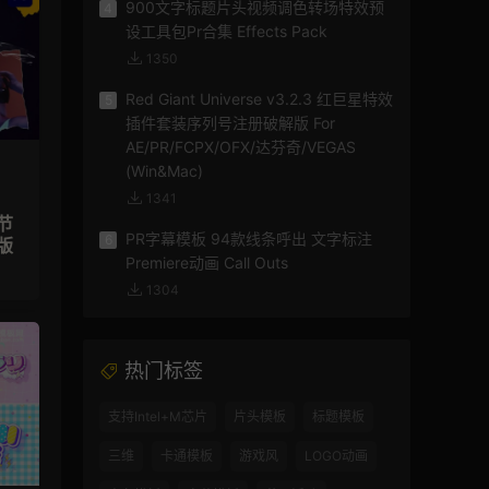
900文字标题片头视频调色转场特效预
4
设工具包Pr合集 Effects Pack
1350
Red Giant Universe v3.2.3 红巨星特效
5
插件套装序列号注册破解版 For
AE/PR/FCPX/OFX/达芬奇/VEGAS
(Win&Mac)
1341
节
PR字幕模板 94款线条呼出 文字标注
6
版
Premiere动画 Call Outs
1304
热门标签
支持Intel+M芯片
片头模板
标题模板
三维
卡通模板
游戏风
LOGO动画