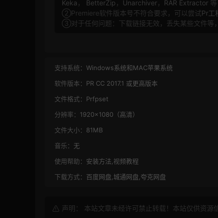
Keka
，
BetterZip
，
Unarchiver
，
RAR Extractor
等
②Premiere软件版本号不符合要求，可以尝试
Pr
③对于任何问题：下载链接无效，丢失某些文件等
支持系统：
Windows系统和MAC苹果系统
软件版本：
PR CC 2017.1 或更高版本
文件格式：
Prfpset
分辨率：
1920×1080（高清）
文件大小：
81MB
音乐：
无
使用帮助：
安装方法,视频教程
下载方式：
百度网盘,城通网盘,夸克网盘
声明： 本站文章未经许可禁止转载！本站仅供资源