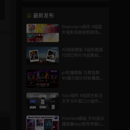
最新发布
finalcutpro插件 9组胶
片电影风格快剪转场
FCPX插件
AE相册模板 6组标题旅
行回忆照片作品集拍立
得画中画
pr轮播模板 方屏竖屏
4K展示倒计时轮播图
PR模版
fcpx插件 9组高光标注
文字卡片窗口小组件浮
窗
Premiere模板 手机音乐
播放器App软件界面UI
进度条动画视频样机pr