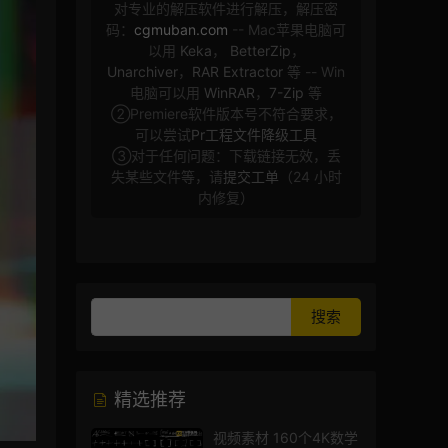
对专业的解压软件进行解压，解压密
码：
cgmuban.com
-- Mac苹果电脑可
以用
Keka
，
BetterZip
，
Unarchiver
，
RAR Extractor
等 -- Win
电脑可以用
WinRAR
，
7-Zip
等
②Premiere软件版本号不符合要求，
可以尝试
Pr工程文件降级工具
③对于任何问题：下载链接无效，丢
失某些文件等，请
提交工单
（24 小时
内修复）
精选推荐
视频素材 160个4K数学