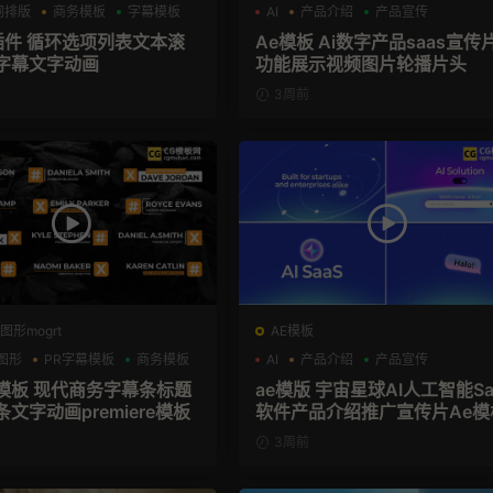
词排版
商务模板
字幕模板
AI
产品介绍
产品宣传
X插件 循环选项列表文本滚
Ae模板 Ai数字产品saas宣传
字幕文字动画
功能展示视频图片轮播片头
3周前
图形mogrt
AE模板
图形
PR字幕模板
商务模板
AI
产品介绍
产品宣传
幕模板 现代商务字幕条标题
ae模版 宇宙星球AI人工智能Sa
文字动画premiere模板
软件产品介绍推广宣传片Ae模
3周前