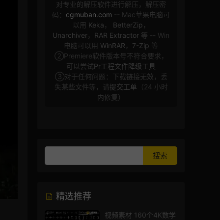
对专业的解压软件进行解压，解压密
码：
cgmuban.com
-- Mac苹果电脑可
以用
Keka
，
BetterZip
，
Unarchiver
，
RAR Extractor
等 -- Win
电脑可以用
WinRAR
，
7-Zip
等
②Premiere软件版本号不符合要求，
可以尝试
Pr工程文件降级工具
③对于任何问题：下载链接无效，丢
失某些文件等，请
提交工单
（24 小时
内修复）
精选推荐
视频素材 160个4K数学