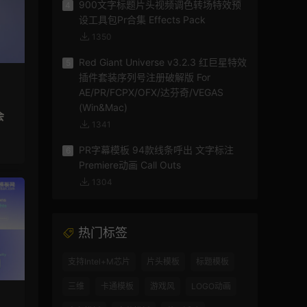
900文字标题片头视频调色转场特效预
4
设工具包Pr合集 Effects Pack
1350
Red Giant Universe v3.2.3 红巨星特效
5
插件套装序列号注册破解版 For
AE/PR/FCPX/OFX/达芬奇/VEGAS
(Win&Mac)
会
1341
PR字幕模板 94款线条呼出 文字标注
6
Premiere动画 Call Outs
1304
热门标签
支持Intel+M芯片
片头模板
标题模板
三维
卡通模板
游戏风
LOGO动画