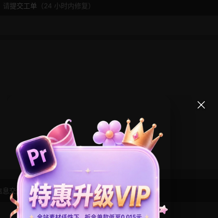
，请
提交工单
（24 小时内修复）
信息交流学习， 版权说明
点此了解
！