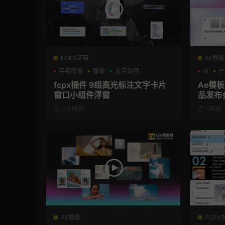
FCPX字幕
AE模板
字幕模板
弹窗
文字动画
AI
产
fcpx插件 9组高光标注文字卡片
Ae模板
窗口小组件浮窗
品发布
7小时前
1周前
AE模板
FCPX