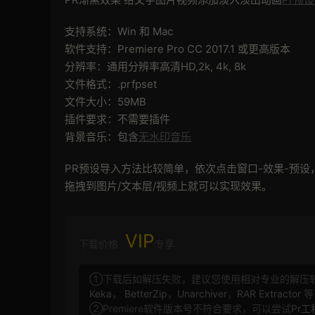
支持系统：Win 和 Mac
软件支持：Premiere Pro CC 2017.1 或更高版本
分辨率：通用分辨率高清HD,2k, 4k, 8k
文件格式：.prfpset
文件大小：59MB
插件要求：不需要插件
背景音乐：包含
无水印音乐
PR预设导入方法比较简单，依次点击窗口-效果-预
拖拽到图片/文本层/视频上就可以实现效果。
VIP
下载价格
专享
①下载后如解压失败，建议您使用相对专业的解压
Keka
，
BetterZip
，
Unarchiver
，
RAR Extractor
等
②Premiere软件版本号不符合要求，可以尝试
Pr