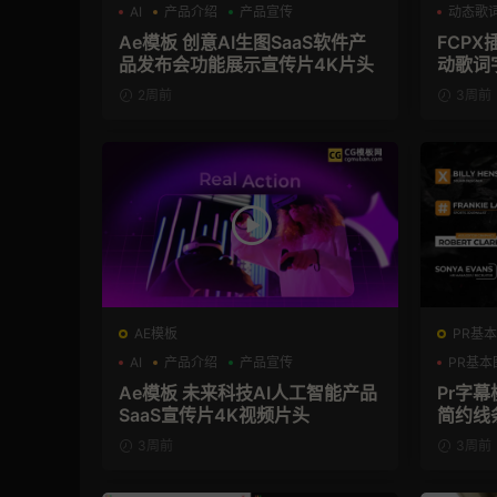
AI
产品介绍
产品宣传
动态歌
Ae模板 创意AI生图SaaS软件产
FCP
品发布会功能展示宣传片4K片头
动歌词
2周前
3周前
AE模板
PR基本
AI
产品介绍
产品宣传
PR基本
Ae模板 未来科技AI人工智能产品
Pr字
SaaS宣传片4K视频片头
简约线条
3周前
3周前