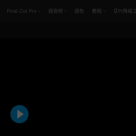
Final Cut Pro
视音频
调色
教程
Pr降级