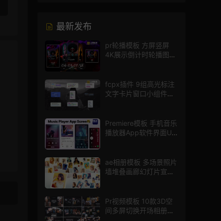
最新发布
pr轮播模板 方屏竖屏
4K展示倒计时轮播图
PR模版
fcpx插件 9组高光标注
文字卡片窗口小组件浮
窗
Premiere模板 手机音乐
播放器App软件界面UI
进度条动画视频样机pr
模版
ae相册模板 多场景照片
墙堆叠画廊幻灯片宣传
视频
Pr视频模板 10款3D空
间多屏切换开场相册视
频展示照片墙pr模板