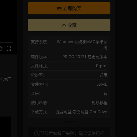
立即购买
收藏
支持系统：
Windows系统和MAC苹果系
统
软件版本：
PR CC 2017.1 或更高版本
文件格式：
Prproj
分辨率：
通用
推广
文件大小：
59MB
音乐：
有
使用帮助：
视频教程
下载方式：
百度网盘,夸克网盘,OneDrive
①下载后如解压失败，建议您使用相