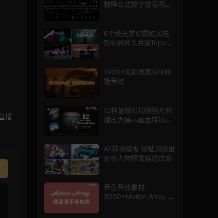
物理公式数字符号图标
mg图形动画
6个荧光梦幻霓虹风电
影标题片头片尾fcpx插
件
1900+电影氛围SFX转
场音效
12种放映机切换照片轮
直接
播放大展示画面转场动
画AE模板
AE转场模板 拼贴风撕纸
定格人物抠像描边过渡
音乐音效素材：
3000+Motion Array 影
片配乐音效素材库