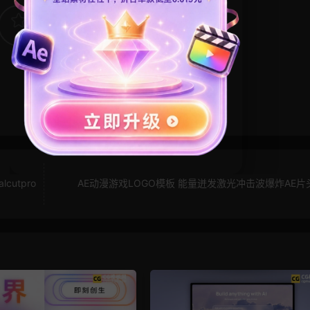
6
0
utpro
AE动漫游戏LOGO模板 能量迸发激光冲击波爆炸AE片