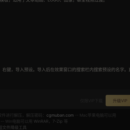
设，右键，导入预设。导入后在效果窗口的搜索栏内搜索预设的名字。
仅限VIP下载
升级VIP
软件进行解压，解压密码：
cgmuban.com
-- Mac苹果电脑可以用
 -- Win电脑可以用
WinRAR
，
7-Zip
等
工程文件降级工具