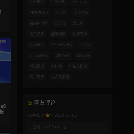
商务模板
字幕模板
节日活动
片
PR基本图形
字幕条
文字动画
自媒体模板
幻灯片
复古风
电子相册
竖屏模板
视频开场
转场模板
企业宣传模板
手绘风
pr logo模板
动态海报
MG动画
潮流模板
大标题
科技风模板
照片展示
电影风模板
网友评论
aS
板
CG模板网
• 2026-07-05
这是 33 格的 LUT 包