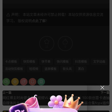
声明： 本站文章未经许可禁止转载！本站仅供资源信息交流
学习， 版权说明
点此了解
！
11
0
卡点模板
快剪模板
快节奏
快闪模板
抖音模板
文字动画
活动快剪模板
短视频
竖屏模板
街头风
黑白
上一篇
下一篇
网红博主时尚健身美妆视频VLOG
FCPX字幕模板 100款创意卡通抽
自媒体片头pr模板
象图形字幕动画合集fcpx插件