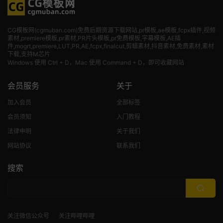
CG模板网(cgmuban.com)免费后期资源下载网站,pr模板,ae模板,fcpx插件,视频
素材
,premiere模板,pr素材,PR片头模板,pr免费模板,字幕模板,AE插
件,mogrt,premiere,LUT,PR,AE,fcpx,finalcut,剪辑素材,抖音素材,免费素材,素材
下载,支持M芯片
Windows 使用 Ctrl + D，Mac 使用 Command + D，即可收藏网站
会员服务
关于
加入会员
全部标签
会员须知
入门教程
法律申明
关于我们
网站协议
联系我们
搜索
关注微信公众号
关注哔哩哔哩