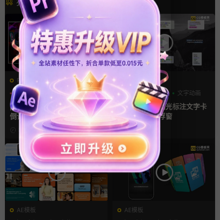
猜你喜欢
PR基本图形mogrt
FCPX字幕
PR基本图形
三维
倒计时
字幕模板
弹窗
文字动画
pr轮播模板 方屏竖屏4K展示
fcpx插件 9组高光标注文字卡
倒计时轮播图PR模版
片窗口小组件浮窗
8小时前
8小时前
AE模板
AE模板