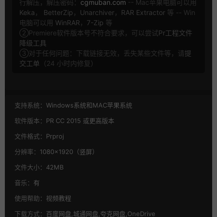
行解压，解压密码：
cgmuban.com
-- Mac苹果电脑可以用
Keka
，
BetterZip
，
Unarchiver
，
RAR Extractor
等 -- Win
电脑可以用
WinRAR
，
7-Zip
等
②Premiere软件版本号不符合要求，可以尝试
Pr工程文件
降级工具
③对于任何问题：下载链接无效，丢失某些文件等，请
提
交工单
（24 小时内修复）
支持系统：
Windows系统和MAC苹果系统
软件版本：
PR CC 2015 或更高版本
文件格式：
Prproj
分辨率：
1080×1920（竖屏）
文件大小：
42MB
音乐：
有
使用帮助：
视频教程
下载方式：
百度网盘,城通网盘,夸克网盘,OneDrive