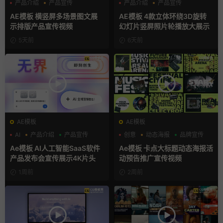
产品介绍
产品宣传
产品介绍
产品宣传
产品展示
产品展示
AE模板 横竖屏多场景图文展
AE模板 4款立体环绕3D旋转
示排版产品宣传视频
幻灯片竖屏照片轮播放大展示
5天前
6天前
AE模板
AE模板
AI
产品介绍
产品宣传
创意
动态海报
品牌宣传
Ae模板 AI人工智能SaaS软件
Ae模板 卡点大标题动态海报活
产品发布会宣传展示4K片头
动预告推广宣传视频
1周前
2周前