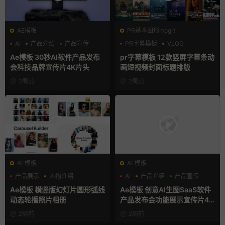
AE模板
PR基本图形mogrt
AI
产品介绍
产品宣传
PR字幕模板
VLOG
人物介绍
Ae模板 30秒AI软件产品发布
pr字幕模板 12款竖屏字幕条动
会科技品牌宣传片4K片头
画短视频封面标题排版
2周前
2周前
AE模板
AE模板
产品展示
人物介绍
AI
产品介绍
产品宣传
团队介绍
Ae模板 横竖版幻灯片圆形弧线
Ae模板 创意AI生图SaaS软件
动态轮播照片相册
产品发布会功能展示宣传片4K
片头
2周前
2周前