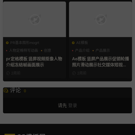
PR基本图形mogrt
AE模板
人物定格特写动画
创意
产品介绍
产品展示
动态海报
卡通模板
pr定格模板 竖屏视频抠像人物
Ae模板 竖屏产品展示促销轮播
介绍冻结帧画面展示
照片滑动展示社交媒体短视频
片头
2周前
2周前
评论
0
请先
登录