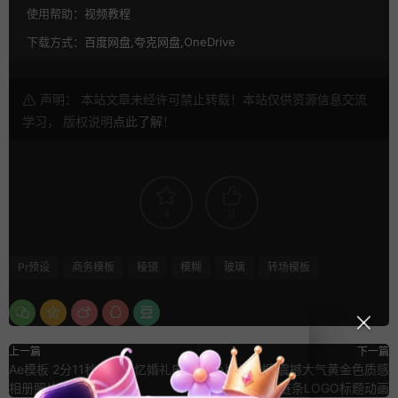
使用帮助：
视频教程
下载方式：
百度网盘,夸克网盘,OneDrive
声明： 本站文章未经许可禁止转载！本站仅供资源信息交流
学习， 版权说明
点此了解
！
4
0
Pr预设
商务模板
棱镜
模糊
玻璃
转场模板
上一篇
下一篇
Ae模板 2分11秒温馨回忆婚礼电子
ae片头模板 震撼大气黄金色质感
相册照片展示
工业3D链条LOGO标题动画