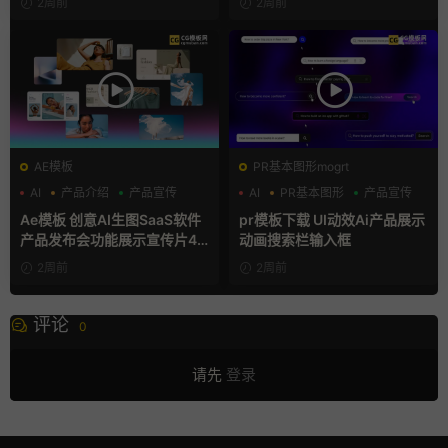
2周前
2周前
AE模板
PR基本图形mogrt
AI
产品介绍
产品宣传
AI
PR基本图形
产品宣传
Ae模板 创意AI生图SaaS软件
pr模板下载 UI动效Ai产品展示
产品发布会功能展示宣传片4K
动画搜索栏输入框
片头
2周前
2周前
评论
0
请先
登录