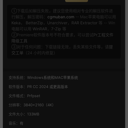
①下载后如解压失败，建议您使用相对专业的解压软件进
行解压，解压密码：
cgmuban.com
-- Mac苹果电脑可以用
Keka
，
BetterZip
，
Unarchiver
，
RAR Extractor
等 -- Win
电脑可以用
WinRAR
，
7-Zip
等
②Premiere软件版本号不符合要求，可以尝试
Pr工程文件
降级工具
③对于任何问题：下载链接无效，丢失某些文件等，请
提
交工单
（24 小时内修复）
支持系统：
Windows系统和MAC苹果系统
软件版本：
PR CC 2024 或更高版本
文件格式：
Prfpset
分辨率：
3840×2160（4K）
文件大小：
133MB
音乐：
有