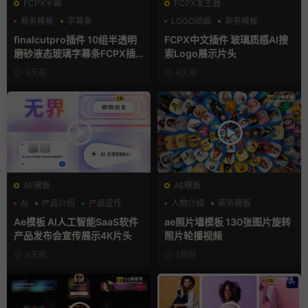
FCPX字幕
FCPX发生器
商务模板
字幕条
LOGO动画
商务模板
字幕模板
支持Intel+M芯片
finalcutpro插件 10组半透明
FCPX中文插件 玻璃质感AI搜
磨砂液态玻璃字幕条FCPX插
索Logo展示片头
件
5天前
6天前
AE模板
AE模板
AI
产品介绍
产品宣传
人物介绍
商务模板
幻灯片
Ae模板 AI人工智能SaaS软件
ae照片墙模板 130张图片旋转
产品发布会宣传展示4K片头
照片轮播视频
6天前
1周前