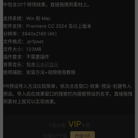
中包含20个转场效果，直接拖拽到素材上。
支持系统：Win 和 Mac
软件支持：Premiere CC 2024 及以上版本
分辨率：3840x2160 (4K)
文件格式：.prfpset
文件大小：133MB
插件要求：不需要插件
背景音乐：包含
无水印音乐
使用辅助：安装方法+视频使用教程
PR预设导入方法比较简单，依次点击窗口-效果-预设-右键导入
预设。导入后在效果窗口的搜索栏内搜索预设的名字。直接拖拽
到素材上就可以实现效果。
VIP
下载价格
专享
仅限VIP下载
升级VIP