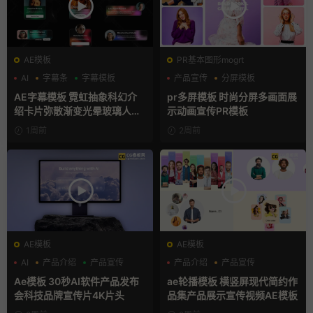
AE模板
PR基本图形mogrt
AI
字幕条
字幕模板
产品宣传
分屏模板
品牌宣传
AE字幕模板 霓虹抽象科幻介
pr多屏模板 时尚分屏多画面展
绍卡片弥散渐变光晕玻璃人名
示动画宣传PR模板
条
1周前
2周前
AE模板
AE模板
AI
产品介绍
产品宣传
产品介绍
产品宣传
产品展示
Ae模板 30秒AI软件产品发布
ae轮播模板 横竖屏现代简约作
会科技品牌宣传片4K片头
品集产品展示宣传视频AE模板