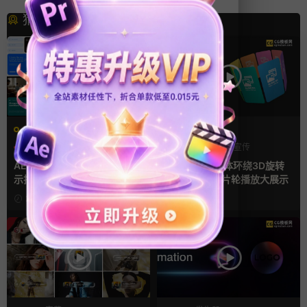
猜你喜欢
AE模板
AE模板
产品介绍
产品宣传
产品介绍
产品宣传
产品展示
产品展示
AE模板 横竖屏多场景图文展
AE模板 4款立体环绕3D旋转
示排版产品宣传视频
幻灯片竖屏照片轮播放大展示
2天前
3天前