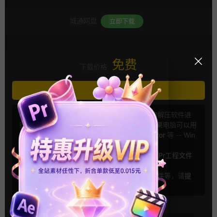
城通网盘
立即下载
免费
下载价格
立即下载
①下载后如解压失败，建议您使用相对专业的解压软件进
行解压，解压密码：
cgmuban.com
-- Mac苹果电脑可以用
Keka
，
BetterZip
，
Unarchiver
，
RAR Extractor
等 -- Win
电脑可以用
WinRAR
，
7-Zip
等
②Premiere软件版本号不符合要求，可以尝试
Pr工程文件
降级工具
③对于任何问题：下载链接无效，丢失某些文件等，请
提
交工单
（24 小时内修复）