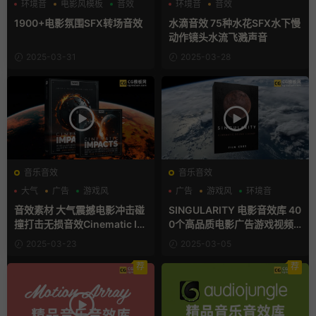
环境音
电影风模板
音效
环境音
音效
1900+电影氛围SFX转场音效
水滴音效 75种水花SFX水下慢
动作镜头水流飞溅声音
2025-03-31
2025-03-28
音乐音效
音乐音效
大气
广告
游戏风
广告
游戏风
环境音
音效素材 大气震撼电影冲击碰
SINGULARITY 电影音效库 40
撞打击无损音效Cinematic Im
0个高品质电影广告游戏视频
pacts
背音频素材
2025-03-23
2025-03-05
荐
荐