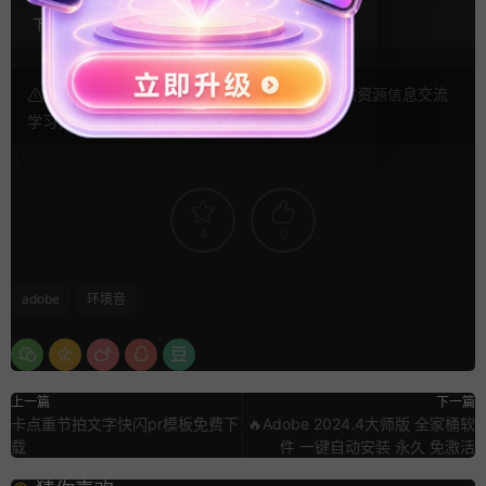
下载方式：
百度网盘
声明： 本站文章未经许可禁止转载！本站仅供资源信息交流
学习， 版权说明
点此了解
！
4
0
adobe
环境音
上一篇
下一篇
卡点重节拍文字快闪pr模板免费下
🔥Adobe 2024.4大师版 全家桶软
载
件 一键自动安装 永久 免激活