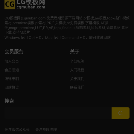
CG模板网(cgmuban.com)免费后期资源下载网站,pr模板,ae模板,fcpx插件,视频
素材
,premiere模板,pr素材,PR片头模板,pr免费模板,字幕模板,AE插
件,mogrt,premiere,LUT,PR,AE,fcpx,finalcut,剪辑素材,抖音素材,免费素材,素材
下载,支持M芯片
Windows 使用 Ctrl + D，Mac 使用 Command + D，即可收藏网站
会员服务
关于
加入会员
全部标签
会员须知
入门教程
法律申明
关于我们
网站协议
联系我们
搜索
关注微信公众号
关注哔哩哔哩