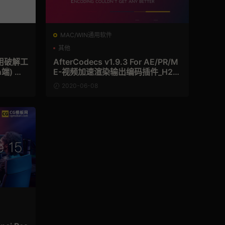
MAC/WIN通用软件
其他
 通用破解工
AfterCodecs v1.9.3 For AE/PR/M
n端) 免
E-视频加速渲染输出编码插件_H26
4/H265/ProRes/Hap [Win/Mac]
2020-06-08