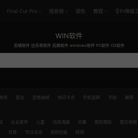
Final Cut Pro
视音频
调色
教程
Pr降级
WIN软件
剪辑软件 达芬奇软件 后期软件 windows软件 PC软件 CG软件
商务
复古
定格抽帧
快闪卡点
手机竖屏
手绘
故障
绍
企业宣传
儿童
动态海报
合集
图形图标
图文相册
出
背景
节日活动
视频包装
转场