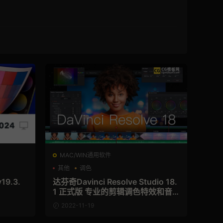
MAC/WIN通用软件
其他
调色
19.3.
达芬奇Davinci Resolve Studio 18.
1 正式版 专业的剪辑调色特效和音
频后期制作软件 含破解码(Win&Ma
2022-11-19
c&Linux)