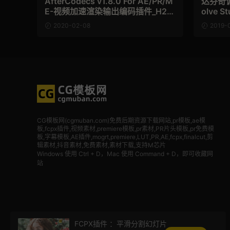
AfterCodecs v1.8.0 For AE/PR/M
达芬奇调
E-视频加速渲染输出编码插件_H26
olve S
4/H265/ProRes/Hap [Win/Mac]
Mac
2020-02-08
2019-
CG模板网(cgmuban.com)免费后期资源下载网站,pr模板,ae模
板,fcpx插件,视频素材
,premiere模板,pr素材,PR片头模板,pr免费模
板,字幕模板,AE插件,mogrt,premiere,LUT,PR,AE,fcpx,finalcut,剪
辑素材,抖音素材,免费素材,素材下载,支持M芯片
Windows 使用 Ctrl + D，Mac 使用 Command + D，即可收藏网
站
FCPX插件 ：平滑分割幻灯片