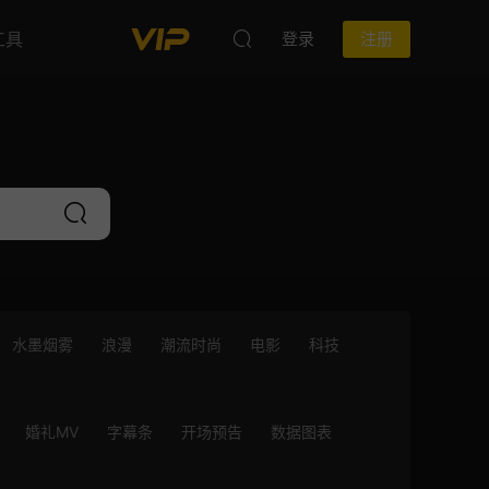
工具
登录
注册
水墨烟雾
浪漫
潮流时尚
电影
科技
婚礼MV
字幕条
开场预告
数据图表