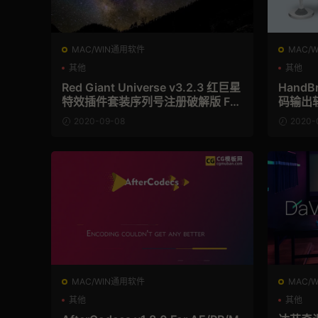
MAC/WIN通用软件
MAC/
其他
其他
Red Giant Universe v3.2.3 红巨星
HandB
特效插件套装序列号注册破解版 For
码输出软
AE/PR/FCPX/OFX/达芬奇/VEGAS
2020-09-08
2020-
(Win&Mac)
MAC/WIN通用软件
MAC/
其他
其他