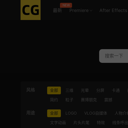
NEW
最新
Premiere
After Effects
风格
全部
三维
光晕
分屏
卡通
简约
粒子
赛博朋克
震撼
用途
全部
LOGO
VLOG自媒体
人物介
文字动画
片头片尾
特效
线条呼