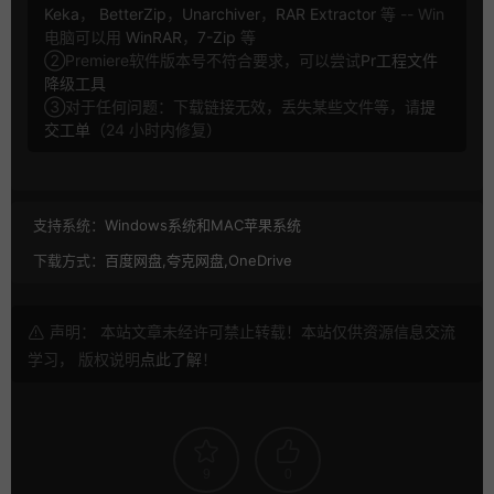
Keka
，
BetterZip
，
Unarchiver
，
RAR Extractor
等 -- Win
电脑可以用
WinRAR
，
7-Zip
等
②Premiere软件版本号不符合要求，可以尝试
Pr工程文件
降级工具
③对于任何问题：下载链接无效，丢失某些文件等，请
提
交工单
（24 小时内修复）
支持系统：
Windows系统和MAC苹果系统
下载方式：
百度网盘,夸克网盘,OneDrive
声明： 本站文章未经许可禁止转载！本站仅供资源信息交流
学习， 版权说明
点此了解
！
9
0