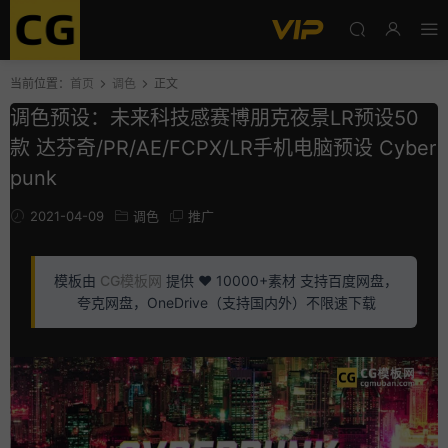
当前位置：
首页
调色
正文
调色预设：未来科技感赛博朋克夜景LR预设50
款 达芬奇/PR/AE/FCPX/LR手机电脑预设 Cyber
punk
2021-04-09
调色
推广
模板由
CG模板网
提供 ❤️ 10000+素材 支持百度网盘，
夸克网盘，OneDrive（支持国内外）不限速下载