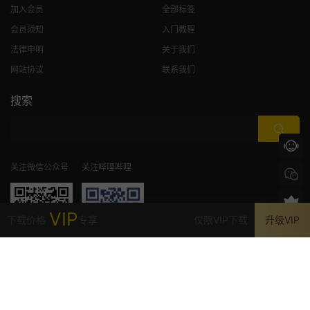
加入会员
全部标签
会员须知
入门教程
法律申明
关于我们
网站协议
联系我们
搜索
关注微信公众号
关注哔哩哔哩
VIP
下载价格
专享
仅限VIP下载
升级VIP
首页
发现
VIP
我的
©2020-2026
CG模板网
辽ICP备20002950号
站内部分资源收集于网络，若侵犯了您的合法权益，请联系站长删除！
Adobe® After Effects® and Premiere Pro® is a trademark of Adobe Systems
Incorporated