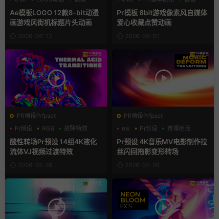
Ae模板LOGO 12款8-bit动漫
Pr模板 8bit游戏像素风自媒体
画游戏风街机标题片头动画
爱心收藏点赞动画
2026-06-13
2026-06-01
PR预设Prfpset
PR预设Prfpset
Pr预设
RGB
故障特效
mv
Pr预设
赛博朋克
酸性转场Pr预设 14组4K液化
Pr预设 4K音乐MV电影制作拉
流体VJ视频过渡特效
丝闪回拖影变形转场
2026-05-26
2026-05-20