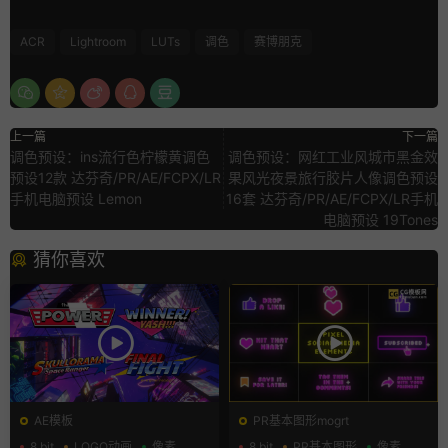
ACR
Lightroom
LUTs
调色
赛博朋克
上一篇
下一篇
调色预设：ins流行色柠檬黄调色
调色预设：网红工业风城市黑金效
预设12款 达芬奇/PR/AE/FCPX/LR
果风光夜景旅行胶片人像调色预设
手机电脑预设 Lemon
16套 达芬奇/PR/AE/FCPX/LR手机
电脑预设 19Tones
猜你喜欢
AE模板
PR基本图形mogrt
8 bit
LOGO动画
像素
8 bit
PR基本图形
像素