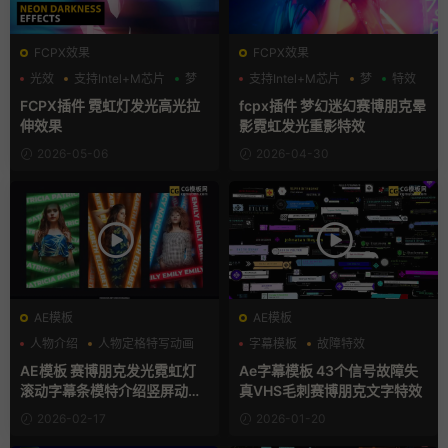
FCPX效果
FCPX效果
光效
支持Intel+M芯片
梦
支持Intel+M芯片
梦
特效
FCPX插件 霓虹灯发光高光拉
fcpx插件 梦幻迷幻赛博朋克晕
伸效果
影霓虹发光重影特效
2026-05-06
2026-04-30
AE模板
AE模板
人物介绍
人物定格特写动画
字幕模板
故障特效
动态海报
文字动画
AE模板 赛博朋克发光霓虹灯
Ae字幕模板 43个信号故障失
滚动字幕条模特介绍竖屏动态
真VHS毛刺赛博朋克文字特效
海报
2026-02-17
2026-01-20