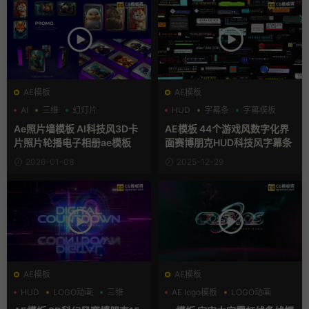
AE模板
AE模板
AI
三维
幻灯片
HUD
字幕条
字幕模板
Ae照片墙模板 AI科技风3D卡
AE模板 44个游戏风数字化界
片照片轮播电子相册ae模板
面赛博朋克HUD科技风字幕条
2026-01-08
2025-12-29
AE模板
AE模板
HUD
LOGO动画
三维
AE logo模板
LOGO动画
三维