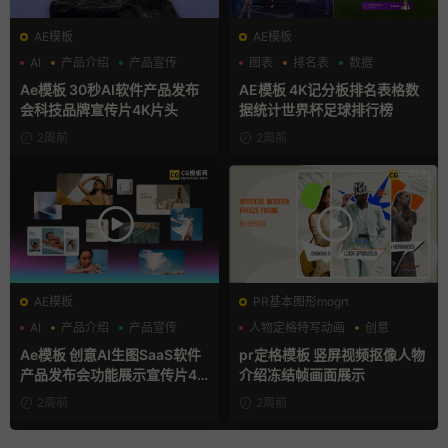
AE模板
AE模板
AI
产品介绍
产品宣传
图表
排名表
数据
Ae模板 30秒AI软件产品发布
AE模板 4K记分板排名表格数
会科技品牌宣传片4K片头
据统计世界杯足球排行榜
2周前
2周前
AE模板
PR基本图形mogrt
AI
产品介绍
产品宣传
人物定格特写动画
创意
动态海报
Ae模板 创意AI生图SaaS软件
pr定格模板 竖屏视频抠像人物
产品发布会功能展示宣传片4K
介绍冻结帧画面展示
片头
2周前
2周前