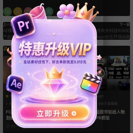
上一篇
下一篇
AE模板PR素材 AI风格发布会SaaS
AE模板 企业宣传商务科技RGB彩
产品推广视频展示
虹光效游走描边logo标志开场动画
猜你喜欢
FCPX转场
PR基本图形mogrt
光效
复古风
PR基本图形
PR字幕模板
支持Intel+M芯片
人物介绍
FCPX转场插件 15组光效胶片
pr字幕模板 9组胶带贴纸人物
划痕复古视频过渡
介绍角标动画PR模版
8小时前
1天前