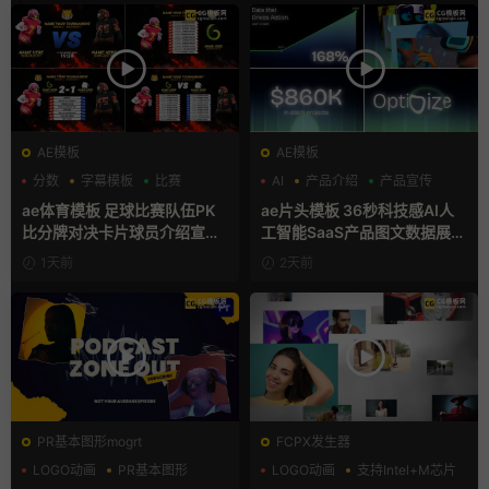
AE模板
AE模板
分数
字幕模板
比赛
AI
产品介绍
产品宣传
ae体育模板 足球比赛队伍PK
ae片头模板 36秒科技感AI人
比分牌对决卡片球员介绍宣传
工智能SaaS产品图文数据展示
视频AE模板
宣传视频AE模板
1天前
2天前
PR基本图形mogrt
FCPX发生器
LOGO动画
PR基本图形
LOGO动画
支持Intel+M芯片