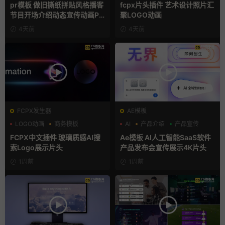
复古风
汇聚
pr模板 做旧撕纸拼贴风格播客
fcpx片头插件 艺术设计照片汇
节目开场介绍动态宣传动画PR
聚LOGO动画
模版
4天前
4天前
FCPX发生器
AE模板
LOGO动画
商务模板
AI
产品介绍
产品宣传
支持Intel+M芯片
FCPX中文插件 玻璃质感AI搜
Ae模板 AI人工智能SaaS软件
索Logo展示片头
产品发布会宣传展示4K片头
1周前
1周前