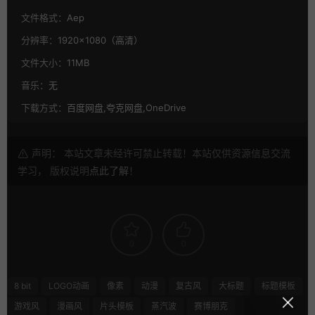
文件格式：
Aep
分辨率：
1920×1080（高清）
文件大小：
11MB
音乐：
无
下载方式：
百度网盘,夸克网盘,OneDrive
声明： 本站文章未经许可禁止转载！本站仅供资源信息交流
学习， 版权说明
点此了解
！
0
0
8 bit
LOGO动画
像素
动漫
复古风
大标题
标题模板
游戏风
漫画风
片头模板
蒸汽波
赛博朋克