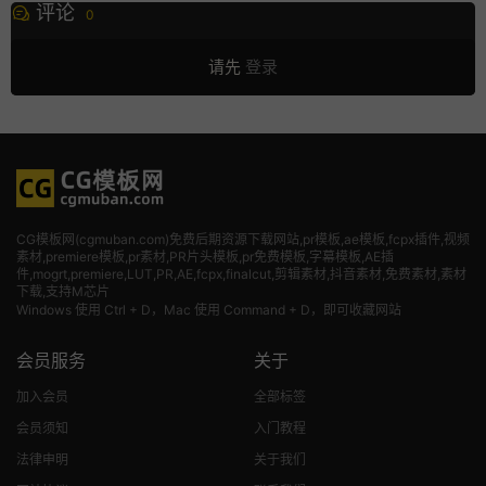
评论
0
请先
登录
CG模板网(cgmuban.com)免费后期资源下载网站,pr模板,ae模板,fcpx插件,视频
素材
,premiere模板,pr素材,PR片头模板,pr免费模板,字幕模板,AE插
件,mogrt,premiere,LUT,PR,AE,fcpx,finalcut,剪辑素材,抖音素材,免费素材,素材
下载,支持M芯片
Windows 使用 Ctrl + D，Mac 使用 Command + D，即可收藏网站
会员服务
关于
加入会员
全部标签
会员须知
入门教程
法律申明
关于我们