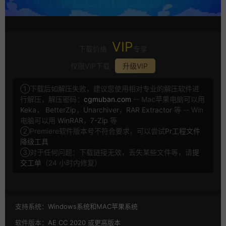
VIP
下载价格
专享
仅限VIP下载
升级VIP
①下载后如解压失败，建议您使用相对专业的解压软件进
行解压，解压密码：
cgmuban.com
-- Mac苹果电脑可以用
Keka
，
BetterZip
，
Unarchiver
，
RAR Extractor
等 -- Win
电脑可以用
WinRAR
，
7-Zip
等
②Premiere软件版本号不符合要求，可以尝试
Pr工程文件
降级工具
③对于任何问题：下载链接无效，丢失某些文件等，请
提
交工单
（24 小时内修复）
支持系统：
Windows系统和MAC苹果系统
软件版本：
AE CC 2020 或更高版本