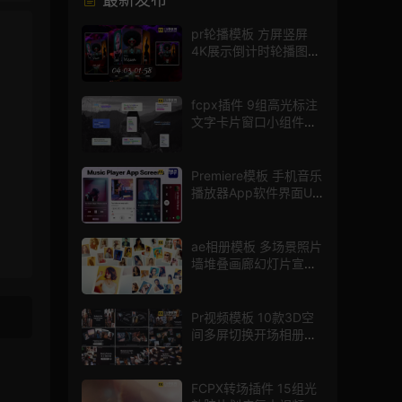
pr轮播模板 方屏竖屏
4K展示倒计时轮播图
PR模版
fcpx插件 9组高光标注
文字卡片窗口小组件浮
窗
Premiere模板 手机音乐
播放器App软件界面UI
进度条动画视频样机pr
模版
ae相册模板 多场景照片
墙堆叠画廊幻灯片宣传
视频
Pr视频模板 10款3D空
间多屏切换开场相册视
频展示照片墙pr模板
FCPX转场插件 15组光