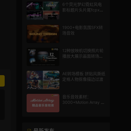
6个荧光梦幻霓虹风电
影标题片头片尾fcpx插
件
1900+电影氛围SFX转
场音效
12种放映机切换照片轮
播放大展示画面转场动
画AE模板
AE转场模板 拼贴风撕纸
定格人物抠像描边过渡
音乐音效素材：
3000+Motion Array 影
片配乐音效素材库
最新发布