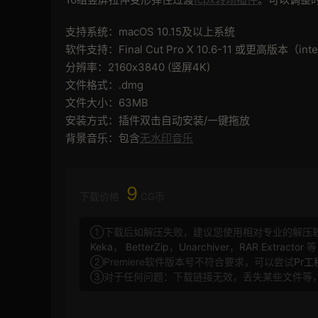
支持系统：macOS 10.15及以上系统
软件支持：Final Cut Pro X 10.6-11 或更高版本（i
分辨率：2160x3840 (竖屏4K)
文件格式：.dmg
文件大小：63MB
安装方式：插件双击自动安装/一键拖放
背景音乐：包含
无水印音乐
9
下载价格
CG币
①下载后如解压失败，建议您使用相对专业的解压
Keka
，
BetterZip
，
Unarchiver
，
RAR Extractor
等
②Premiere软件版本号不符合要求，可以尝试
Pr
③对于任何问题：下载链接无效，丢失某些文件等