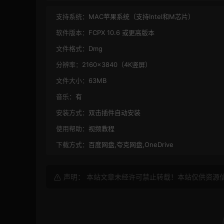
支持系统：
MAC苹果系统（支持Intel和M芯片）
软件版本：
FCPX 10.6 或更高版本
文件格式：
Dmg
分辨率：
2160×3840（4K竖屏）
文件大小：
63MB
音乐：
有
安装方式：
双击插件自动安装
使用帮助：
视频教程
下载方式：
百度网盘,夸克网盘,OneDrive
声明： 本站文章未经许可禁止转载！本站仅供资源