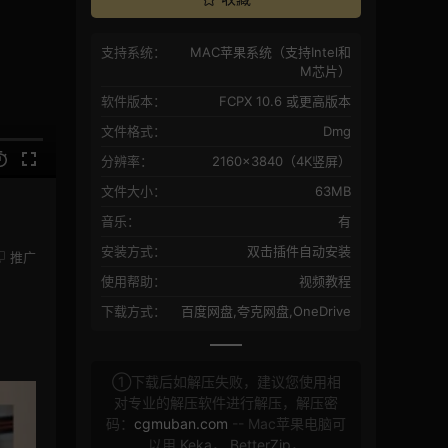
支持系统：
MAC苹果系统（支持Intel和
M芯片）
软件版本：
FCPX 10.6 或更高版本
文件格式：
Dmg
分辨率：
2160×3840（4K竖屏）
文件大小：
63MB
音乐：
有
安装方式：
双击插件自动安装
推广
使用帮助：
视频教程
下载方式：
百度网盘,夸克网盘,OneDrive
①下载后如解压失败，建议您使用相
对专业的解压软件进行解压，解压密
码：
cgmuban.com
-- Mac苹果电脑可
以用
Keka
，
BetterZip
，