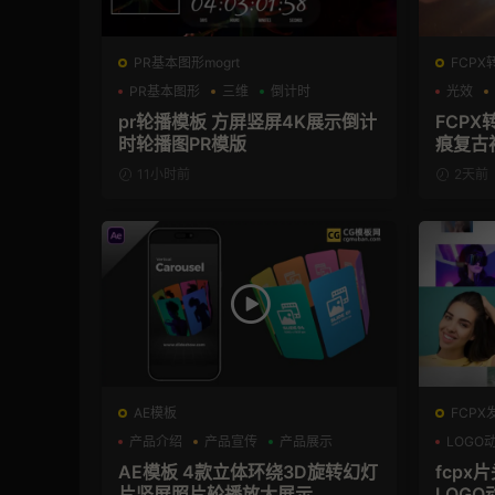
PR基本图形mogrt
FCPX
PR基本图形
三维
倒计时
光效
pr轮播模板 方屏竖屏4K展示倒计
FCPX
时轮播图PR模版
痕复古
11小时前
2天前
AE模板
FCPX
产品介绍
产品宣传
产品展示
LOGO
AE模板 4款立体环绕3D旋转幻灯
fcpx
片竖屏照片轮播放大展示
LOGO