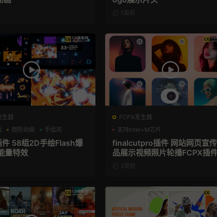
1周前
发生器
FCPX发生器
板
图形动画
手绘风
支持Intel+M芯片
插件 58组2D手绘Flash爆
finalcutpro插件 网站网页宣
能量特效
品展示视频照片轮播FCPX插
2周前