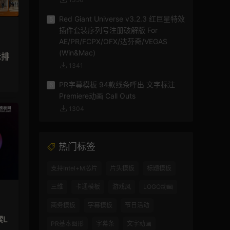
Red Giant Universe v3.2.3 红巨星特效
5
插件套装序列号注册破解版 For
AE/PR/FCPX/OFX/达芬奇/VEGAS
(Win&Mac)
示排
1341
PR字幕模板 94款线条呼出 文字标注
6
Premiere动画 Call Outs
1304
热门标签
支持Intel+M芯片
片头模板
标题模板
三维
卡通模板
游戏风
LOGO动画
商务模板
字幕模板
节日活动
索L
PR基本图形
字幕条
文字动画