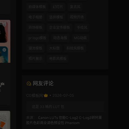
自媒体模板
幻灯片
复古风
电子相册
竖屏模板
视频开场
转场模板
企业宣传模板
手绘风
pr logo模板
动态海报
MG动画
潮流模板
大标题
科技风模板
照片展示
电影风模板
网友评论
传产
件
CG模板网
• 2026-07-05
这是 33 格的 LUT 包
来源：
Canon LUTs 佳能C-Log2 C-Log3转阿莱
胶片色彩商业调色预设包 Phantom