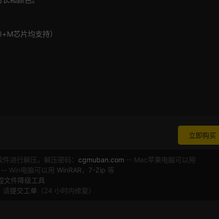
ntel+M芯片均支持）
立即购买
软件进行解压，解压密码：
cgmuban.com
-- Mac苹果电脑可以用
 -- Win电脑可以用
WinRAR
，
7-Zip
等
工程文件降级工具
，请
提交工单
（24 小时内修复）