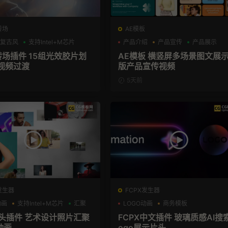
转场
AE模板
复古风
支持Intel+M芯片
产品介绍
产品宣传
产品展示
转场插件 15组光效胶片划
AE模板 横竖屏多场景图文展
视频过渡
版产品宣传视频
5天前
发生器
FCPX发生器
动画
支持Intel+M芯片
汇聚
LOGO动画
商务模板
支持Intel+M芯片
片头插件 艺术设计照片汇聚
FCPX中文插件 玻璃质感AI搜
动画
ogo展示片头