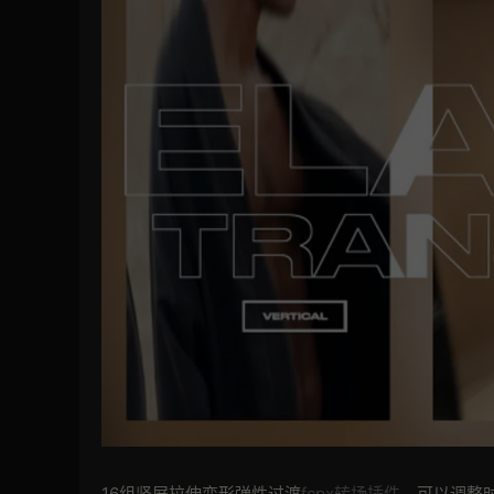
16组竖屏拉伸变形弹性过渡
fcpx转场插件
。可以调整