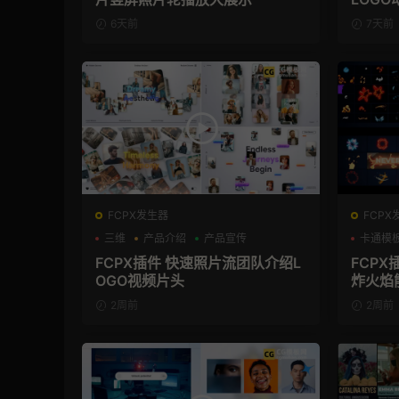
6天前
7天前
FCPX发生器
FCPX
三维
产品介绍
产品宣传
卡通模
FCPX插件 快速照片流团队介绍L
FCPX
OGO视频片头
炸火焰
2周前
2周前