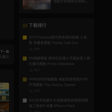
效胶片划痕复古视频过
渡
下载排行
20个Premiere现代商务简约标题 人名
1
条 字幕条模板 Trendy Call-Out
1691
下一篇
片展示
PR相册模板 周年纪念情人节朋友家人照
2
片展示模板 Photo Slideshow
1631
PR年份时间轴模板 电影风格老照片PR
3
开场模板 The History Opener
1557
900文字标题片头视频调色转场特效预
4
设工具包Pr合集 Effects Pack
1350