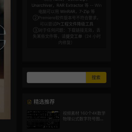
Unarchiver
，
RAR Extractor
等 -- Win
电脑可以用
WinRAR
，
7-Zip
等
②Premiere软件版本号不符合要求，
可以尝试
Pr工程文件降级工具
③对于任何问题：下载链接无效，丢
失某些文件等，请
提交工单
（24 小时
内修复）
精选推荐
视频素材 160个4K数学
物理公式数字符号图标
mg图形动画