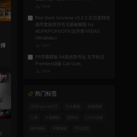
1348
Red Giant Universe v3.2.3 红巨星特效
5
插件套装序列号注册破解版 For
AE/PR/FCPX/OFX/达芬奇/VEGAS
(Win&Mac)
示排
1341
PR字幕模板 94款线条呼出 文字标注
6
Premiere动画 Call Outs
1304
热门标签
支持Intel+M芯片
片头模板
标题模板
三维
卡通模板
游戏风
LOGO动画
商务模板
字幕模板
节日活动
聚