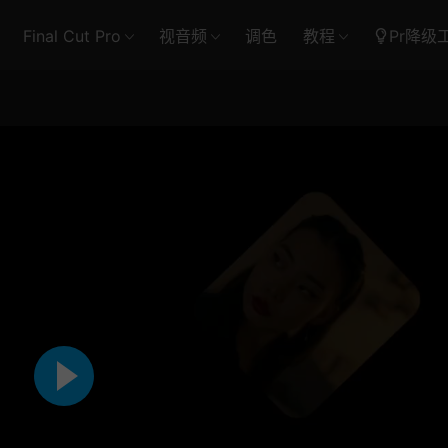
Final Cut Pro
视音频
调色
教程
Pr降级