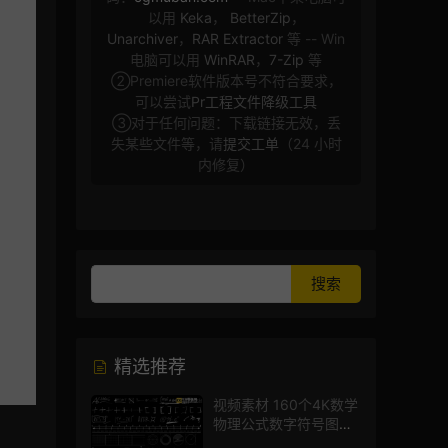
以用
Keka
，
BetterZip
，
Unarchiver
，
RAR Extractor
等 -- Win
电脑可以用
WinRAR
，
7-Zip
等
②Premiere软件版本号不符合要求，
可以尝试
Pr工程文件降级工具
③对于任何问题：下载链接无效，丢
失某些文件等，请
提交工单
（24 小时
内修复）
精选推荐
视频素材 160个4K数学
物理公式数字符号图标
mg图形动画