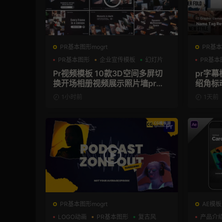
PR基本图形mogrt
PR基本
PR基本图形
企业宣传模板
幻灯片
PR基本
Pr视频模板 10款3D空间多屏切
pr字
换开场相册视频展示照片墙pr模
绍角标
板
1小时前
1天前
PR基本图形mogrt
AE模板
LOGO动画
PR基本图形
复古风
产品介