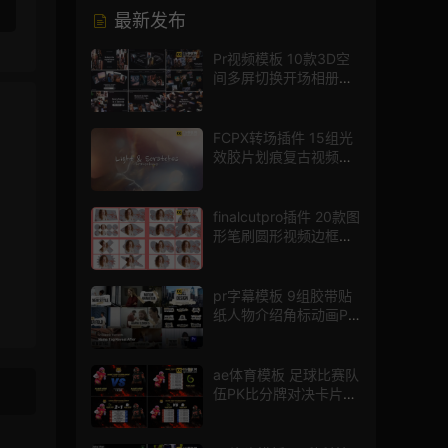
最新发布
Pr视频模板 10款3D空
间多屏切换开场相册视
频展示照片墙pr模板
FCPX转场插件 15组光
效胶片划痕复古视频过
渡
finalcutpro插件 20款图
形笔刷圆形视频边框遮
罩fcpx片头插件
pr字幕模板 9组胶带贴
纸人物介绍角标动画PR
模版
ae体育模板 足球比赛队
伍PK比分牌对决卡片球
员介绍宣传视频AE模板