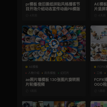
pr模板 做旧撕纸拼贴风格播客节
AE模
目开场介绍动态宣传动画PR模版
片竖屏
4天前
4天前
AE模板
FCPX
人物介绍
商务模板
幻灯片
三维
ae照片墙模板 130张图片旋转照
FCP
片轮播视频
OGO
1周前
1周前