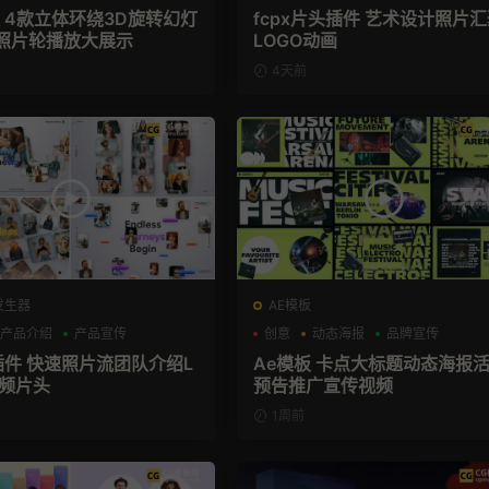
板 4款立体环绕3D旋转幻灯
fcpx片头插件 艺术设计照片
照片轮播放大展示
LOGO动画
4天前
发生器
AE模板
产品介绍
产品宣传
创意
动态海报
品牌宣传
X插件 快速照片流团队介绍L
Ae模板 卡点大标题动态海报
视频片头
预告推广宣传视频
1周前