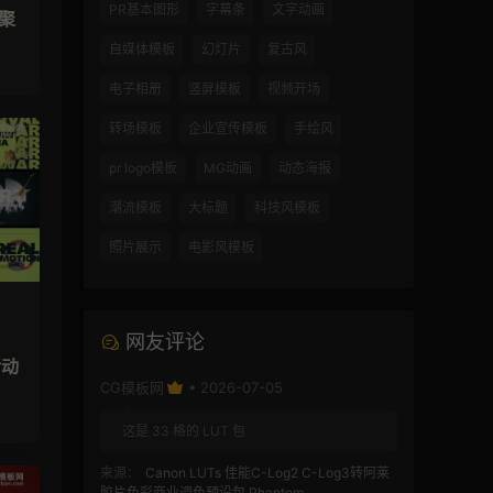
PR基本图形
字幕条
文字动画
汇聚
自媒体模板
幻灯片
复古风
电子相册
竖屏模板
视频开场
转场模板
企业宣传模板
手绘风
pr logo模板
MG动画
动态海报
潮流模板
大标题
科技风模板
照片展示
电影风模板
网友评论
活动
CG模板网
• 2026-07-05
这是 33 格的 LUT 包
来源：
Canon LUTs 佳能C-Log2 C-Log3转阿莱
胶片色彩商业调色预设包 Phantom