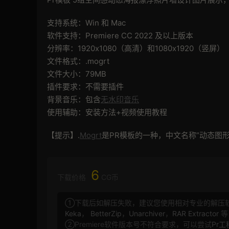
支持系统：Win 和 Mac
软件支持：Premiere CC 2022 及以上版本
分辨率：1920x1080（高清）和1080x1920（竖屏）
文件格式：.mogrt
文件大小：79MB
插件要求：不需要插件
背景音乐：包含
无水印音乐
使用辅助：安装方法+视频使用教程
【提示】.
Mogrt
是PR模板的一种，中文名称”动态图形
6
下载价格
CG币
①下载后如解压失败，建议您使用相对专业的解压
Keka
，
BetterZip
，
Unarchiver
，
RAR Extractor
等
②Premiere软件版本号不符合要求，可以尝试
Pr