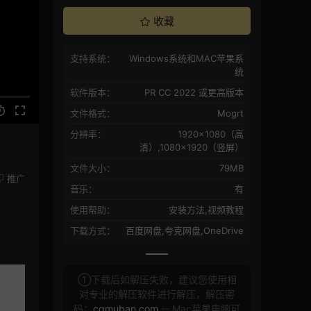
收藏
支持系统：
Windows系统和MAC苹果系
统
软件版本：
PR CC 2022 或更高版本
文件格式：
Mogrt
分辨率：
1920×1080（高
清）,1080×1920（竖屏）
文件大小：
79MB
推广
音乐：
有
使用帮助：
安装方法,视频教程
下载方式：
百度网盘,夸克网盘,OneDrive
①下载后如解压失败，建议您使用相
对专业的解压软件进行解压，解压密
码：
cgmuban.com
-- Mac苹果电脑可