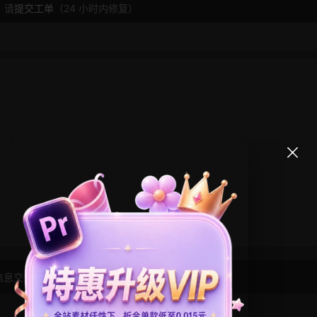
，请
提交工单
（24 小时内修复）
信息交流学习， 版权说明
点此了解
！