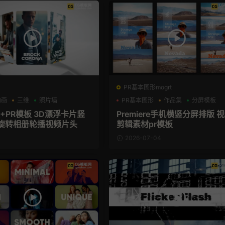
PR基本图形mogrt
动画
三维
照片墙
PR基本图形
作品集
分屏模板
+PR模板 3D漂浮卡片竖
Premiere手机横竖分屏排版 
旋转相册轮播视频片头
剪辑素材pr模板
2026-07-04