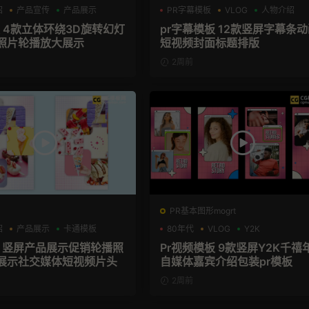
绍
产品宣传
产品展示
PR字幕模板
VLOG
人物介绍
板 4款立体环绕3D旋转幻灯
pr字幕模板 12款竖屏字幕条
照片轮播放大展示
短视频封面标题排版
2周前
PR基本图形mogrt
绍
产品展示
卡通模板
80年代
VLOG
Y2K
板 竖屏产品展示促销轮播照
Pr视频模板 9款竖屏Y2K千禧
展示社交媒体短视频片头
自媒体嘉宾介绍包装pr模板
2周前