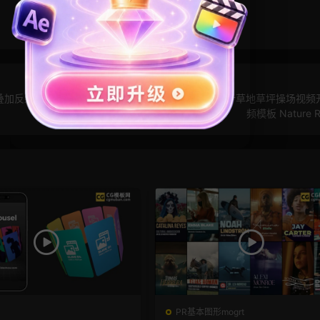
叠加反射滤
PR模板：夏季植物LOGO 热带针叶林绿叶草地草坪操场视频
频模板 Nature R
PR基本图形mogrt