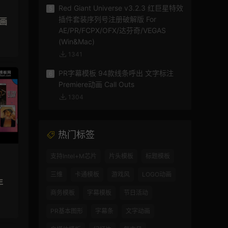
Red Giant Universe v3.2.3 红巨星特效
5
插件套装序列号注册破解版 For
动画
AE/PR/FCPX/OFX/达芬奇/VEGAS
(Win&Mac)
1341
PR字幕模板 94款线条呼出 文字标注
6
Premiere动画 Call Outs
1304
热门标签
支持Intel+M芯片
片头模板
标题模板
三维
卡通模板
游戏风
LOGO动画
年
商务模板
字幕模板
节日活动
PR基本图形
字幕条
文字动画