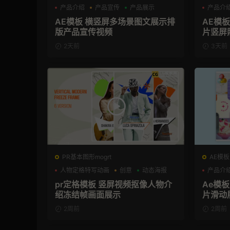
产品介绍
产品宣传
产品展示
产品介
AE模板 横竖屏多场景图文展示排
AE模
版产品宣传视频
片竖屏
2天前
3天前
PR基本图形mogrt
AE模板
人物定格特写动画
创意
动态海报
产品介
pr定格模板 竖屏视频抠像人物介
Ae模
绍冻结帧画面展示
片滑动
2周前
2周前