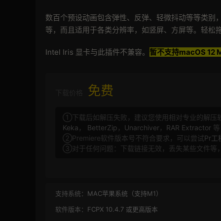
数百个预设动画包含弹性、反弹、轻微抖动等等类别
等，而且适用于各类分辨率，如竖屏、方屏等。轻松
Intel Iris 显卡与此插件不兼容。
暂不支持
macOS 12 
免费
下载价格
①下载后如解压失败，建议您使用相对专业的解压
Keka
，
BetterZip
，
Unarchiver
，
RAR Extractor
等
②Premiere软件版本号不符合要求，可以尝试
Pr
③对于任何问题：下载链接无效，丢失某些文件等
支持系统：
MAC苹果系统（支持M1）
软件版本：
FCPX 10.4.7 或更高版本