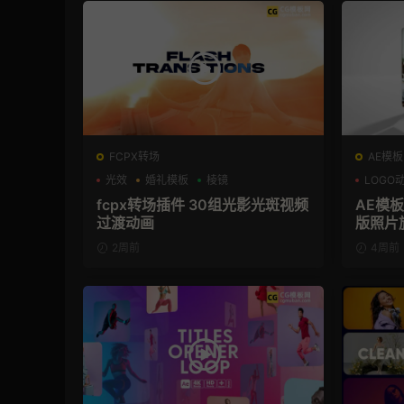
FCPX转场
AE模板
光效
婚礼模板
棱镜
LOGO
fcpx转场插件 30组光影光斑视频
AE模板
过渡动画
版照片
2周前
4周前