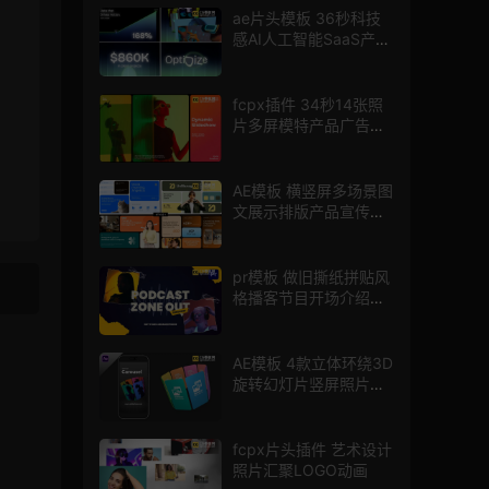
ae片头模板 36秒科技
感AI人工智能SaaS产品
图文数据展示宣传视频
AE模板
fcpx插件 34秒14张照
片多屏模特产品广告宣
传视频相册
AE模板 横竖屏多场景图
文展示排版产品宣传视
频
pr模板 做旧撕纸拼贴风
格播客节目开场介绍动
态宣传动画PR模版
AE模板 4款立体环绕3D
旋转幻灯片竖屏照片轮
播放大展示
fcpx片头插件 艺术设计
照片汇聚LOGO动画