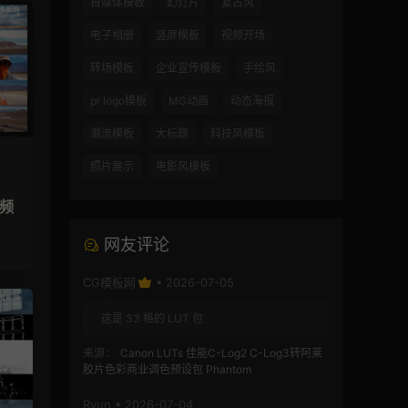
自媒体模板
幻灯片
复古风
电子相册
竖屏模板
视频开场
转场模板
企业宣传模板
手绘风
pr logo模板
MG动画
动态海报
潮流模板
大标题
科技风模板
照片展示
电影风模板
视频
网友评论
CG模板网
• 2026-07-05
这是 33 格的 LUT 包
来源：
Canon LUTs 佳能C-Log2 C-Log3转阿莱
胶片色彩商业调色预设包 Phantom
Ryun • 2026-07-04