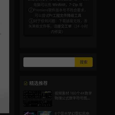
电脑可以用
WinRAR
，
7-Zip
等
②Premiere软件版本号不符合要求，
可以尝试
Pr工程文件降级工具
③对于任何问题：下载链接无效，丢
失某些文件等，请
提交工单
（24 小时
内修复）
精选推荐
视频素材 160个4K数学
物理公式数字符号图标
mg图形动画
6个荧光梦幻霓虹风电