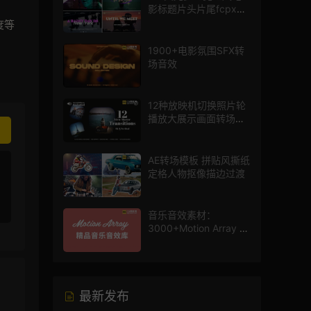
影标题片头片尾fcpx插
件
度等
1900+电影氛围SFX转
场音效
12种放映机切换照片轮
播放大展示画面转场动
画AE模板
AE转场模板 拼贴风撕纸
定格人物抠像描边过渡
音乐音效素材：
3000+Motion Array 影
片配乐音效素材库
最新发布