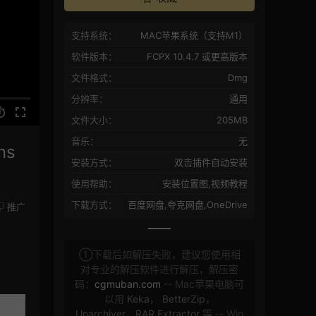
支持系统：
MAC苹果系统（支持M1）
软件版本：
FCPX 10.4.7 或更高版本
文件格式：
Dmg
分辨率：
通用
文件大小：
205MB
音乐：
无
ns
安装方式：
双击插件自动安装
使用帮助：
安装位置图,视频教程
下载方式：
百度网盘,夸克网盘,OneDrive
推广
①下载后如解压失败，建议您使用相
对专业的解压软件进行解压，解压密
码：
cgmuban.com
-- Mac苹果电脑可
以用
Keka
，
BetterZip
，
Unarchiver
，
RAR Extractor
等 -- Win