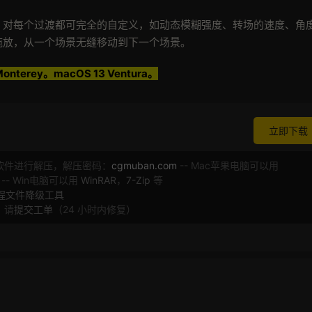
，对每个过渡都可完全的自定义，如动态模糊强度、转场的速度、角
拖放，从一个场景无缝移动到下一个场景。
Monterey。macOS 13 Ventura。
立即下载
软件进行解压，解压密码：
cgmuban.com
-- Mac苹果电脑可以用
 -- Win电脑可以用
WinRAR
，
7-Zip
等
工程文件降级工具
，请
提交工单
（24 小时内修复）