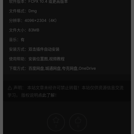
软件版本：
FCPX 10.4 或更高版本
文件格式：
Dmg
分辨率：
4096×2304（4K）
文件大小：
83MB
音乐：
有
安装方式：
双击插件自动安装
使用帮助：
安装位置图,视频教程
下载方式：
百度网盘,城通网盘,夸克网盘,OneDrive
声明： 本站文章未经许可禁止转载！本站仅供资源信息交流
学习， 版权说明
点此了解
！
2
0