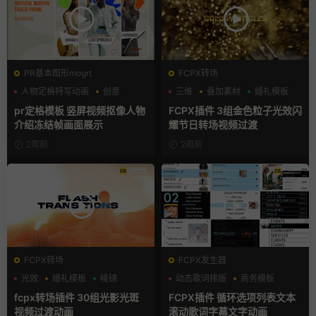
PR基本图形mogrt
FCPX转场
人物定格特写动画
创意
三维
叠加素材
婚礼模板
动态海报
pr定格模板 竖屏视频抠像人物
FCPX插件 3组金色粒子光效闪
介绍冻结帧画面展示
耀节日转场视频过渡
2周前
2周前
FCPX转场
FCPX发生器
光效
婚礼模板
棱镜
动态歌词排版
商务模板
字幕模板
fcpx转场插件 30组光影光斑
FCPX插件 循环选项列表文本
视频过渡动画
滚动歌词字幕文字动画