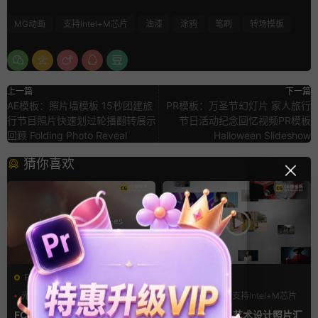
MG动画
支持Intel+M芯片
油漆
涂鸦
笔刷
转场模板
上一篇
下一篇
AE模板：照片墙模板 15秒团建旅
PR模板：万圣节幻灯片 家人旅行
行节目照片快速划过轮播翻转展示
节日活动纪念回忆视频PR模板
回顾 Folding Photo Reveal
Halloween Slideshow
猜你喜欢
FCPX转场
FCPX发生器
光效
复古风
LOGO动画
支持Intel+M芯片
支持Intel+M芯片
汇聚
FCPX转场插件 15组光效胶片
fcpx片头插件 艺术设计照片汇