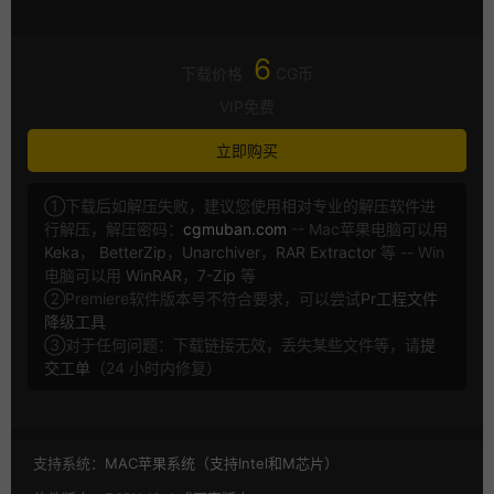
6
下载价格
CG币
VIP免费
立即购买
①下载后如解压失败，建议您使用相对专业的解压软件进
行解压，解压密码：
cgmuban.com
-- Mac苹果电脑可以用
Keka
，
BetterZip
，
Unarchiver
，
RAR Extractor
等 -- Win
电脑可以用
WinRAR
，
7-Zip
等
②Premiere软件版本号不符合要求，可以尝试
Pr工程文件
降级工具
③对于任何问题：下载链接无效，丢失某些文件等，请
提
交工单
（24 小时内修复）
支持系统：
MAC苹果系统（支持Intel和M芯片）