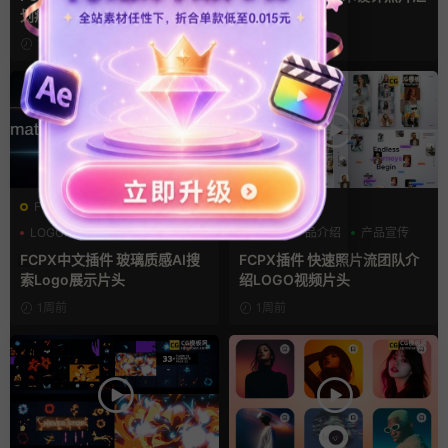
划痕复古视频过渡
聚LOGO动画
12小时前
5天前
FCPX发生器
FCPX发生器
LOGO动画
商务模板
三维
产品介绍
产品宣传
支持Intel+M芯片
FCPX中文插件 玻璃质感AI搜
FCPX插件 快速照片流团队介
索Logo展示片头
绍LOGO视频片头
1周前
1周前