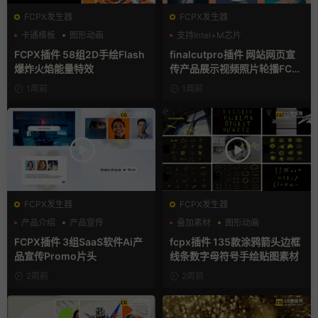
FCPX发生器
FCPX发生器
卡通模板
图形动画
支持Intel+M芯片
手绘风
FCPX插件 58组2D手绘Flash
finalcutpro插件 网站网页宣
爆炸火焰能量特效
传产品展示视频照片轮播FCP
X插件
1周前
1周前
FCPX发生器
FCPX发生器
产品介绍
产品宣传
叠加素材
图形动画
产品展示
手绘风
FCPX插件 3组SaaS软件Ai产
fcpx插件 135款涂鸦箭头边框
品宣传Promo片头
线条数字母符号手绘贴图素材
2周前
2周前