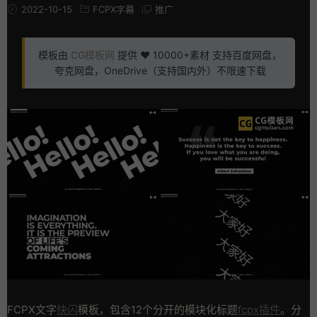
2022-10-15
FCPX字幕
推广
模板由
CG模板网
提供 ❤️ 10000+素材 支持百度网盘，
夸克网盘，OneDrive（支持国内外）不限速下载
FCPX文字
快闪
模板，包含12个分开的模块化标题
fcpx插件
。分