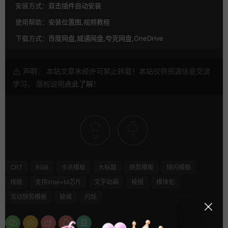
安装方式：
双击插件自动安装
使用帮助：
安装位置图,视频教程
下载方式：
百度网盘,城通网盘,夸克网盘,OneDrive
声明： 本站文章未经许可禁止转载！本站仅供资源信息交流
学习， 版权说明
点此了解
！
15
0
CRT
RGB
卡点模板
大标题
快剪模板
快闪模板
排版
支持Intel+M芯片
文字动画
棱镜
模块化
活动快剪模板
玻璃
闪烁