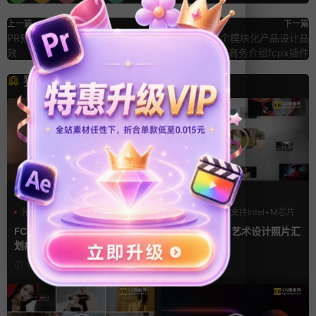
上一篇
下一篇
PR预设 故障闪白毛刺闪烁文字特
FCPX模板 6个模块化产品设计品
效
牌宣传时尚商务介绍fcpx插件
猜你喜欢
FCPX转场
FCPX发生器
光效
复古风
LOGO动画
支持Intel+M芯片
支持Intel+M芯片
汇聚
FCPX转场插件 15组光效胶片
fcpx片头插件 艺术设计照片汇
划痕复古视频过渡
聚LOGO动画
10小时前
4天前