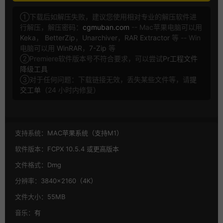
①下载后如解压失败，建议您使用相对专业的解压软件进
行解压，解压密码：
cgmuban.com
-- Mac苹果电脑可以用
Keka
，
BetterZip
，
Unarchiver
，
RAR Extractor
等 -- Win
电脑可以用
WinRAR
，
7-Zip
等
②Premiere软件版本号不符合要求，可以尝试
Pr工程文件
降级工具
③对于任何问题：下载链接无效，丢失某些文件等，请
提
交工单
（24 小时内修复）
支持系统：
MAC苹果系统（支持M1）
软件版本：
FCPX 10.5.4 或更高版本
文件格式：
Dmg
分辨率：
3840×2160（4K）
文件大小：
55MB
音乐：
有