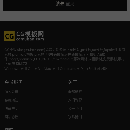
请先
登录
CG模板网(cgmuban.com)免费后期资源下载网站,pr模板,ae模板,fcpx插件,视频
素材
,premiere模板,pr素材,PR片头模板,pr免费模板,字幕模板,AE插
件,mogrt,premiere,LUT,PR,AE,fcpx,finalcut,剪辑素材,抖音素材,免费素材,素材
下载,支持M芯片
Windows 使用 Ctrl + D，Mac 使用 Command + D，即可收藏网站
会员服务
关于
加入会员
全部标签
会员须知
入门教程
法律申明
关于我们
网站协议
联系我们
搜索