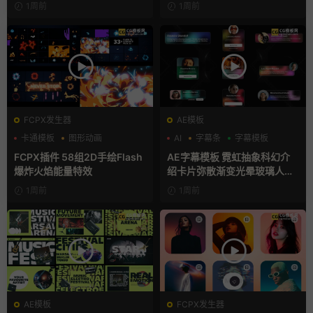
1周前
1周前
FCPX发生器
AE模板
卡通模板
图形动画
AI
字幕条
字幕模板
手绘风
FCPX插件 58组2D手绘Flash
AE字幕模板 霓虹抽象科幻介
爆炸火焰能量特效
绍卡片弥散渐变光晕玻璃人名
条
1周前
1周前
AE模板
FCPX发生器