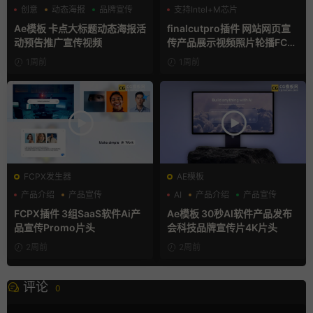
创意
动态海报
品牌宣传
支持Intel+M芯片
Ae模板 卡点大标题动态海报活
finalcutpro插件 网站网页宣
动预告推广宣传视频
传产品展示视频照片轮播FCP
X插件
1周前
1周前
FCPX发生器
AE模板
产品介绍
产品宣传
AI
产品介绍
产品宣传
产品展示
FCPX插件 3组SaaS软件Ai产
Ae模板 30秒AI软件产品发布
品宣传Promo片头
会科技品牌宣传片4K片头
2周前
2周前
评论
0