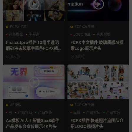
FCPX字幕
FCPX发生器
商务模板
字幕条
LOGO动画
商务模板
字幕模板
支持Intel+M芯片
finalcutpro插件 10组半透明
FCPX中文插件 玻璃质感AI搜
磨砂液态玻璃字幕条FCPX插
索Logo展示片头
件
6天前
1周前
AE模板
FCPX发生器
AI
产品介绍
产品宣传
三维
产品介绍
产品宣传
Ae模板 AI人工智能SaaS软件
FCPX插件 快速照片流团队介
产品发布会宣传展示4K片头
绍LOGO视频片头