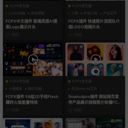
FCPX发生器
FCPX发生器
LOGO动画
商务模板
三维
产品介绍
产品宣传
支持Intel+M芯片
FCPX中文插件 玻璃质感AI搜
FCPX插件 快速照片流团队介
索Logo展示片头
绍LOGO视频片头
1周前
1周前
FCPX发生器
FCPX发生器
卡通模板
图形动画
支持Intel+M芯片
手绘风
FCPX插件 58组2D手绘Flash
finalcutpro插件 网站网页宣
爆炸火焰能量特效
传产品展示视频照片轮播FCP
X插件
1周前
1周前