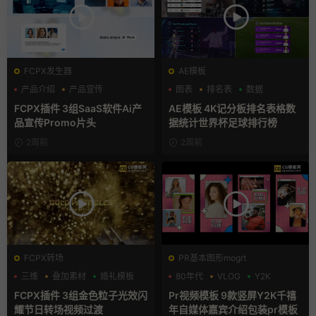
FCPX发生器
AE模板
产品介绍
产品宣传
图表
排名表
数据
产品展示
FCPX插件 3组SaaS软件Ai产
AE模板 4K记分板排名表格数
品宣传Promo片头
据统计世界杯足球排行榜
2周前
2周前
FCPX转场
PR基本图形mogrt
三维
叠加素材
婚礼模板
80年代
VLOG
Y2K
FCPX插件 3组金色粒子光效闪
Pr视频模板 9款竖屏Y2K千禧
耀节日转场视频过渡
年自媒体嘉宾介绍包装pr模板