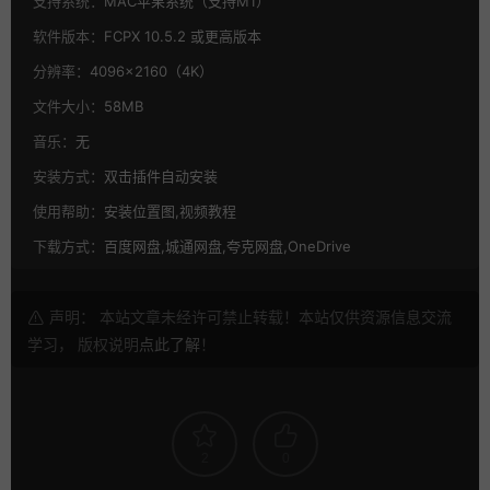
支持系统：
MAC苹果系统（支持M1）
软件版本：
FCPX 10.5.2 或更高版本
分辨率：
4096×2160（4K）
文件大小：
58MB
音乐：
无
安装方式：
双击插件自动安装
使用帮助：
安装位置图,视频教程
下载方式：
百度网盘,城通网盘,夸克网盘,OneDrive
声明： 本站文章未经许可禁止转载！本站仅供资源信息交流
学习， 版权说明
点此了解
！
2
0