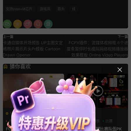
支持Intel+M芯片
游戏风
箭头
线
上一篇
下一篇
卡通自媒体开场预告 UP主图文定
FCPX插件：流媒体视频框 6个进
格照片展示片头Pr模板 Cartoon
度条暂停时长模拟网络视频播放器
Drawn Opener
效果模板 Online Video Players
猜你喜欢
FCPX转场
AE模板
光效
复古风
分数
字幕模板
比赛
支持Intel+M芯片
FCPX转场插件 15组光效胶片
ae体育模板 足球比赛队伍PK