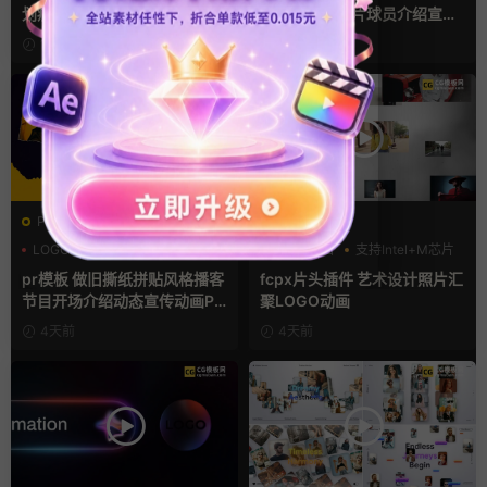
划痕复古视频过渡
比分牌对决卡片球员介绍宣传
视频AE模板
10小时前
1天前
PR基本图形mogrt
FCPX发生器
LOGO动画
PR基本图形
LOGO动画
支持Intel+M芯片
复古风
汇聚
pr模板 做旧撕纸拼贴风格播客
fcpx片头插件 艺术设计照片汇
节目开场介绍动态宣传动画PR
聚LOGO动画
模版
4天前
4天前