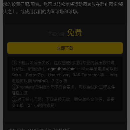
您的设置匹配/图表。您可以轻松地将运动图表放在静止图像/镜
头之上，或使用我们的内置球场和球场。
免费
下载价格
立即下载
①下载后如解压失败，建议您使用相对专业的解压软件进
行解压，解压密码：
cgmuban.com
-- Mac苹果电脑可以用
Keka
，
BetterZip
，
Unarchiver
，
RAR Extractor
等 -- Win
电脑可以用
WinRAR
，
7-Zip
等
②Premiere软件版本号不符合要求，可以尝试
Pr工程文件
降级工具
③对于任何问题：下载链接无效，丢失某些文件等，请
提
交工单
（24 小时内修复）